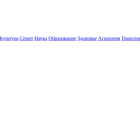
Культура
Спорт
Наука
Образование
Здоровье
Агропром
Транспо