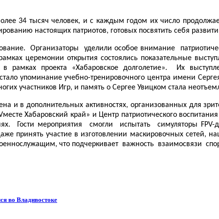
лее 34 тысяч человек, и с каждым годом их число продолжает
рованию настоящих патриотов, готовых посвятить себя развит
евнование. Организаторы уделили особое внимание патриотич
амках церемонии открытия состоялись показательные выступле
 в рамках проекта «Хабаровское долголетие». Их выступл
тало упоминание учебно-тренировочного центра имени Сергея 
огих участников Игр, и память о Сергее Увицком стала неотъем
на и в дополнительных активностях, организованных для зрите
есте Хабаровский край» и Центр патриотического воспитания
ях. Гости мероприятия смогли испытать симуляторы FPV-др
даже принять участие в изготовлении маскировочных сетей, н
 военнослужащим, что подчеркивает важность взаимосвязи спо
ся во Владивостоке