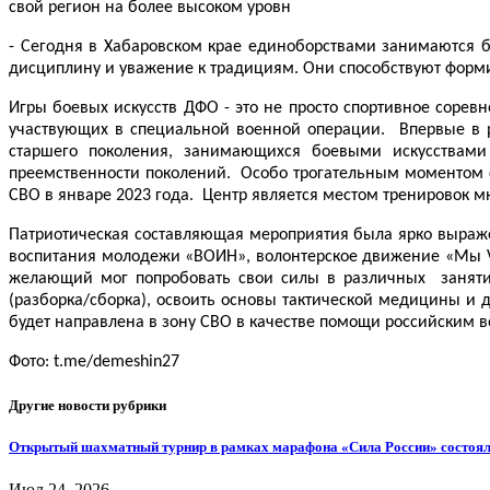
свой регион на более высоком уровн
- Сегодня в Хабаровском крае единоборствами занимаются бо
дисциплину и уважение к традициям. Они способствуют форми
Игры боевых искусств ДФО - это не просто спортивное сор
участвующих в специальной военной операции. Впервые в р
старшего поколения, занимающихся боевыми искусствами
преемственности поколений. Особо трогательным моментом с
СВО в январе 2023 года. Центр является местом тренировок мн
Патриотическая составляющая мероприятия была ярко выраже
воспитания молодежи «ВОИН», волонтерское движение «Мы Vм
желающий мог попробовать свои силы в различных заняти
(разборка/сборка), освоить основы тактической медицины и 
будет направлена в зону СВО в качестве помощи российским
Фото: t.me/demeshin27
Другие новости рубрики
Открытый шахматный турнир в рамках марафона «Сила России» состоял
Июл 24, 2026