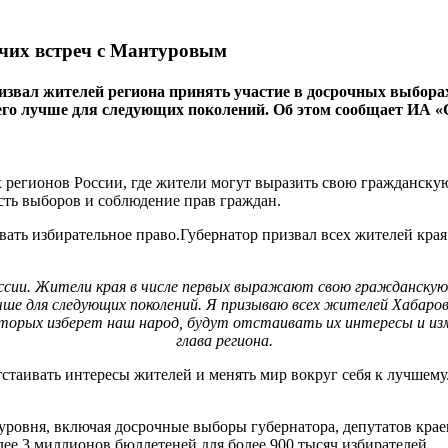
очих встреч с Мантуровым
ал жителей региона принять участие в досрочных выборах гу
 его лучше для следующих поколений. Об этом сообщает ИА «
 регионов России, где жители могут выразить свою гражданскую
сть выборов и соблюдение прав граждан.
ать избирательное право.Губернатор призвал всех жителей края 
оссии. Жители края в числе первых выражают свою гражданскую 
учше для следующих поколений. Я призываю всех жителей Хабаров
орых изберет наш народ, будут отстаивать их интересы и изменя
глава региона.
стаивать интересы жителей и менять мир вокруг себя к лучшему.
уровня, включая досрочные выборы губернатора, депутатов крае
лее 3 миллионов бюллетеней для более 900 тысяч избирателей.