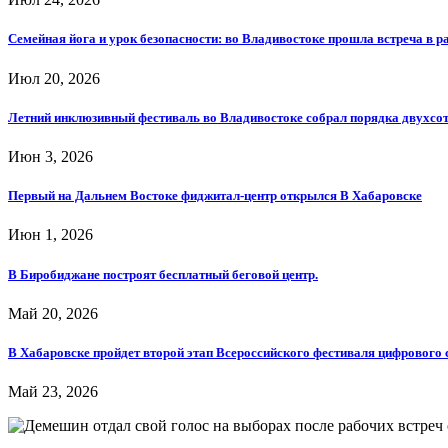
Семейная йога и урок безопасности: во Владивостоке прошла встреча в р
Июл 20, 2026
Летний инклюзивный фестиваль во Владивостоке собрал порядка двухсот
Июн 3, 2026
Первый на Дальнем Востоке фиджитал-центр открылся В Хабаровске
Июн 1, 2026
В Биробиджане построят бесплатный беговой центр.
Май 20, 2026
В Хабаровске пройдет второй этап Всероссийского фестиваля цифрового 
Май 23, 2026