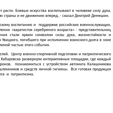
 расти. Боевые искусства воспитывают в человеке силу духа,
ию страны и ее движению вперед, - сказал Дмитрий Демешин.
ескому воспитанию и поддержке российских военнослужащих,
ния «каратисток серебряного возраста» - представительниц
ения стали ярким символом силы духа, жизнестойкости и
Увицкого, погибшего при исполнении воинского долга в зоне
лемой частью этого события.
лей. Центр военно-спортивной подготовки и патриотического
 Хабаровска развернули интерактивные площадки, где каждый
онов, познакомиться с устройством автомата Калашникова
ашлемников и средств личной гигиены. Вся готовая продукция
рта и патриотизма.