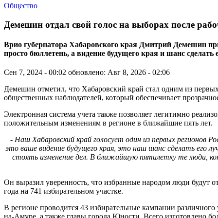
Общество
Демешин отдал свой голос на выборах после раб
Врио губернатора Хабаровского края Дмитрий Демешин призв
просто бюллетень, а видение будущего края и шанс сделать
Сен 7, 2024 - 00:02
обновлено: Авг 8, 2026 - 02:06
Демешин отметил, что Хабаровский край стал одним из первых
общественных наблюдателей, который обеспечивает прозрачно
Электронная система учета также позволяет легитимно реализов
положительным изменениям в регионе в ближайшие пять лет.
- Наш Хабаровский край голосует один из первых регионов Р
это ваше видение будущего края, это наш шанс сделать его л
стоять изменение дел. В ближайшую пятилетку те люди, кот
Он выразил уверенность, что избранные народом люди будут от
года на 741 избирательном участке.
В регионе проводится 43 избирательные кампании различного 
на-Амуре, а также главы города Юности. Всего изготовлено бо