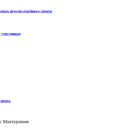
амках недели семейного спорта
 участников
спорта