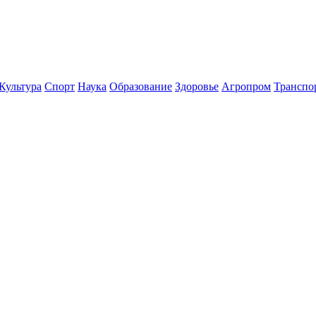
Культура
Спорт
Наука
Образование
Здоровье
Агропром
Транспо