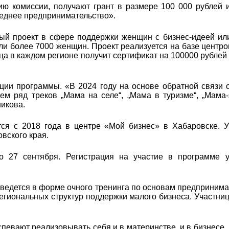
ю комиссии, получают грант в размере 100 000 рублей и
реднее предпринимательство».
ый проект в сфере поддержки женщин с бизнес-идеей ил
яли более 7000 женщин. Проект реализуется на базе центро
ца в каждом регионе получит сертификат на 100000 рублей
ции программы. «В 2024 году на основе обратной связи 
м ряд треков „Мама на селе“, „Мама в туризме“, „Мама-
икова.
ся с 2018 года в центре «Мой бизнес» в Хабаровске. У
овского края.
о 27 сентября. Регистрация на участие в программе 
ведется в форме очного тренинга по основам предпринима
егиональных структур поддержки малого бизнеса. Участни
певают реализовывать себя и в материнстве, и в бизнесе.