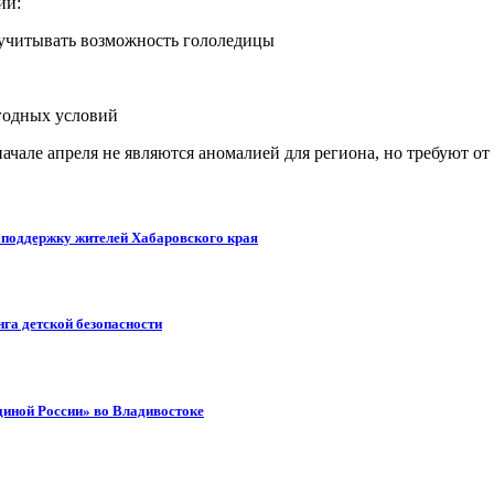
ии:
 учитывать возможность гололедицы
огодных условий
начале апреля не являются аномалией для региона, но требуют 
т поддержку жителей Хабаровского края
га детской безопасности
диной России» во Владивостоке