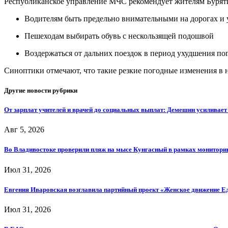
Республиканское управление МЧС рекомендует жителям Бурят
Водителям быть предельно внимательными на дорогах и
Пешеходам выбирать обувь с нескользящей подошвой
Воздержаться от дальних поездок в период ухудшения п
Синоптики отмечают, что такие резкие погодные изменения в 
Другие новости рубрики
От зарплат учителей и врачей до социальных выплат: Демешин усиливае
Авг 5, 2026
Во Владивостоке проверили пляж на мысе Кунгасный в рамках мониторин
Июл 31, 2026
Евгения Иваровская возглавила партийный проект «Женское движение Е
Июл 31, 2026