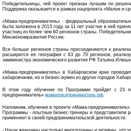
Победительницы, чей проект признан лучшим по решени
Поддержка оказывается в рамках нацпроекта «Малое и с
«Мама-предприниматель» - федеральный образовательн
была заложена в 2013 году, за 11 лет участие в ней прин
участниц из более чем 60 регионов страны. Победительни
Минэкономразвития России.
Все больше регионов страны присоединяются к реализа
расширится ее география с 63 до 70 регионов, реализуе
замминистра экономического развития РФ Татьяна Илюшн
«Мама-предприниматель» в Хабаровском крае проводит
хабаровчанки, но и бизнес-вумен из других городов Хабар
В этом году обучение по Программе пройдет с 23 п
предприниматель»
мамапредприниматель.рф
.
Напомним, обучение в проекте «Мама-предприниматель» 
Программы - опытные бизнес-тренеры и представители р
применяют в своей предпринимательской деятельности.
- Наши женщины настолько многогранны и активны, что ус