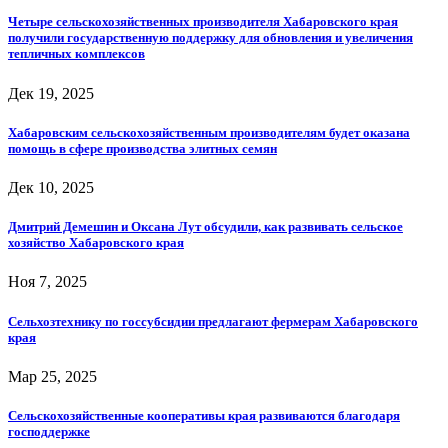
Четыре сельскохозяйственных производителя Хабаровского края
получили государственную поддержку для обновления и увеличения
тепличных комплексов
Дек 19, 2025
Хабаровским сельскохозяйственным производителям будет оказана
помощь в сфере производства элитных семян
Дек 10, 2025
Дмитрий Демешин и Оксана Лут обсудили, как развивать сельское
хозяйство Хабаровского края
Ноя 7, 2025
Сельхозтехнику по госсубсидии предлагают фермерам Хабаровского
края
Мар 25, 2025
Сельскохозяйственные кооперативы края развиваются благодаря
господдержке