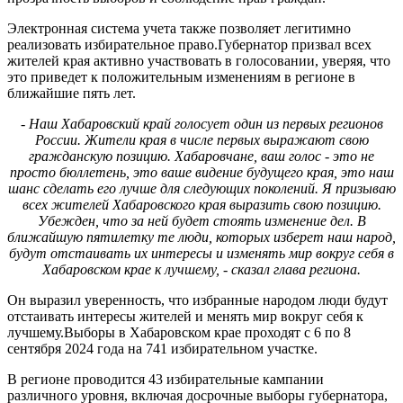
Электронная система учета также позволяет легитимно
реализовать избирательное право.Губернатор призвал всех
жителей края активно участвовать в голосовании, уверяя, что
это приведет к положительным изменениям в регионе в
ближайшие пять лет.
- Наш Хабаровский край голосует один из первых регионов
России. Жители края в числе первых выражают свою
гражданскую позицию. Хабаровчане, ваш голос - это не
просто бюллетень, это ваше видение будущего края, это наш
шанс сделать его лучше для следующих поколений. Я призываю
всех жителей Хабаровского края выразить свою позицию.
Убежден, что за ней будет стоять изменение дел. В
ближайшую пятилетку те люди, которых изберет наш народ,
будут отстаивать их интересы и изменять мир вокруг себя в
Хабаровском крае к лучшему, - сказал глава региона.
Он выразил уверенность, что избранные народом люди будут
отстаивать интересы жителей и менять мир вокруг себя к
лучшему.Выборы в Хабаровском крае проходят с 6 по 8
сентября 2024 года на 741 избирательном участке.
В регионе проводится 43 избирательные кампании
различного уровня, включая досрочные выборы губернатора,