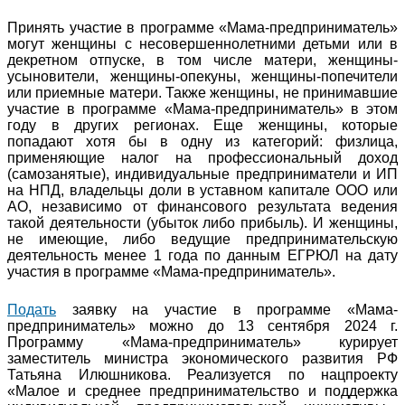
Принять участие в программе «Мама-предприниматель»
могут женщины с несовершеннолетними детьми или в
декретном отпуске, в том числе матери, женщины-
усыновители, женщины-опекуны, женщины-попечители
или приемные матери. Также женщины, не принимавшие
участие в программе «Мама-предприниматель» в этом
году в других регионах. Еще женщины, которые
попадают хотя бы в одну из категорий: физлица,
применяющие налог на профессиональный доход
(самозанятые), индивидуальные предприниматели и ИП
на НПД, владельцы доли в уставном капитале ООО или
АО, независимо от финансового результата ведения
такой деятельности (убыток либо прибыль). И женщины,
не имеющие, либо ведущие предпринимательскую
деятельность менее 1 года по данным ЕГРЮЛ на дату
участия в программе «Мама-предприниматель».
Подать
заявку на участие в программе «Мама-
предприниматель» можно до 13 сентября 2024 г.
Программу «Мама-предприниматель» курирует
заместитель министра экономического развития РФ
Татьяна Илюшникова. Реализуется по нацпроекту
«Малое и среднее предпринимательство и поддержка