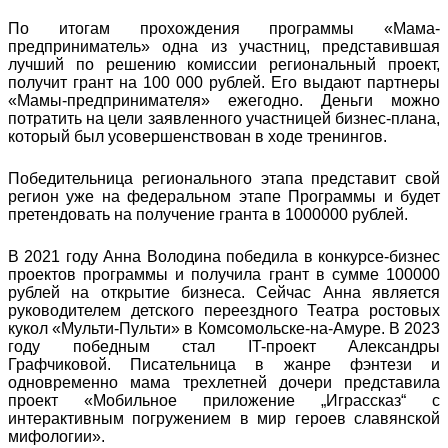
По итогам прохождения программы «Мама-
предприниматель» одна из участниц, представившая
лучший по решению комиссии региональный проект,
получит грант на 100 000 рублей. Его выдают партнеры
«Мамы-предпринимателя» ежегодно. Деньги можно
потратить на цели заявленного участницей бизнес-плана,
который был усовершенствован в ходе тренингов.
Победительница регионального этапа представит свой
регион уже на федеральном этапе Программы и будет
претендовать на получение гранта в 1000000 рублей.
В 2021 году Анна Володина победила в конкурсе-бизнес
проектов программы и получила грант в сумме 100000
рублей на открытие бизнеса. Сейчас Анна является
руководителем детского переездного Театра ростовых
кукол «Мульти-Пульти» в Комсомольске-на-Амуре. В 2023
году победным стал IT-проект Александры
Графчиковой. Писательница в жанре фэнтези и
одновременно мама трехлетней дочери представила
проект «Мобильное приложение „Играссказ“ с
интерактивным погружением в мир героев славянской
мифологии».