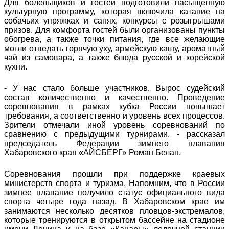
Для болельщиков и гостей подготовили насыщенную
культурную программу, которая включила катание на
собачьих упряжках и санях, конкурсы с розыгрышами
призов. Для комфорта гостей были организованы пункты
обогрева, а также точки питания, где все желающие
могли отведать горячую уху, армейскую кашу, ароматный
чай из самовара, а также блюда русской и корейской
кухни.
- У нас стало больше участников. Вырос судейский
состав количественно и качественно. Проведение
соревнования в рамках кубка России повышает
требования, а соответственно и уровень всех процессов.
Зрители отмечали иной уровень соревнований по
сравнению с предыдущими турнирами, - рассказал
председатель Федерации зимнего плавания
Хабаровского края «АЙСБЕРГ» Роман Белан.
Соревнования прошли при поддержке краевых
министерств спорта и туризма. Напомним, что в России
зимнее плавание получило статус официального вида
спорта четыре года назад. В Хабаровском крае им
занимаются несколько десятков пловцов-экстремалов,
которые тренируются в открытом бассейне на стадионе