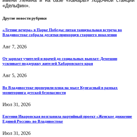
имени Ленина и на базе «Канары» лодочной станции
«Дельфин».
Другие новости рубрики
«Летние вечера» в Парке Победы: пятая танцевальная встреча во
Владивостоке собрала десятки приморцев старшего поколения
Авг 7, 2026
От зарплат учителей и врачей до социальных выплат: Демешин
усиливает поддержку жителей Хабаровского края
Авг 5, 2026
Во Владивостоке проверили пляж на мысе Кунгасный в рамках
мониторинга детской безопасности
Июл 31, 2026
Евгения Иваровская возглавила партийный проект «Женское движение
Единой России» во Владивостоке
Июл 31, 2026