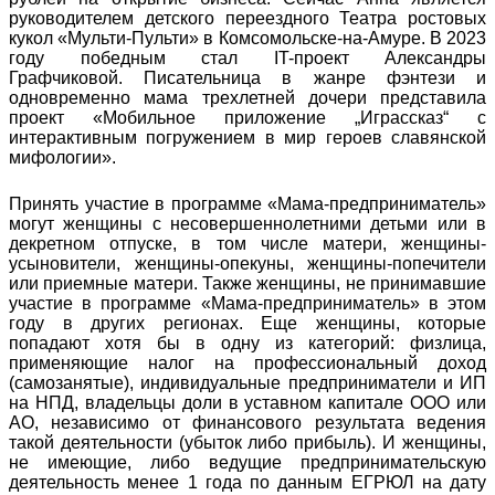
руководителем детского переездного Театра ростовых
кукол «Мульти-Пульти» в Комсомольске-на-Амуре. В 2023
году победным стал IT-проект Александры
Графчиковой. Писательница в жанре фэнтези и
одновременно мама трехлетней дочери представила
проект «Мобильное приложение „Играссказ“ с
интерактивным погружением в мир героев славянской
мифологии».
Принять участие в программе «Мама-предприниматель»
могут женщины с несовершеннолетними детьми или в
декретном отпуске, в том числе матери, женщины-
усыновители, женщины-опекуны, женщины-попечители
или приемные матери. Также женщины, не принимавшие
участие в программе «Мама-предприниматель» в этом
году в других регионах. Еще женщины, которые
попадают хотя бы в одну из категорий: физлица,
применяющие налог на профессиональный доход
(самозанятые), индивидуальные предприниматели и ИП
на НПД, владельцы доли в уставном капитале ООО или
АО, независимо от финансового результата ведения
такой деятельности (убыток либо прибыль). И женщины,
не имеющие, либо ведущие предпринимательскую
деятельность менее 1 года по данным ЕГРЮЛ на дату