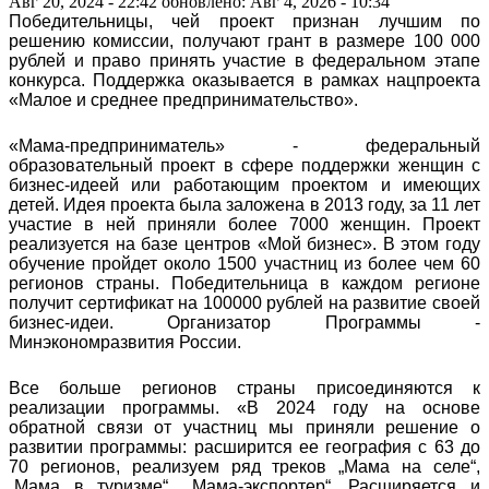
Авг 20, 2024 - 22:42
обновлено: Авг 4, 2026 - 10:34
Победительницы, чей проект признан лучшим по
решению комиссии, получают грант в размере 100 000
рублей и право принять участие в федеральном этапе
конкурса. Поддержка оказывается в рамках нацпроекта
«Малое и среднее предпринимательство».
«Мама-предприниматель» - федеральный
образовательный проект в сфере поддержки женщин с
бизнес-идеей или работающим проектом и имеющих
детей. Идея проекта была заложена в 2013 году, за 11 лет
участие в ней приняли более 7000 женщин. Проект
реализуется на базе центров «Мой бизнес». В этом году
обучение пройдет около 1500 участниц из более чем 60
регионов страны. Победительница в каждом регионе
получит сертификат на 100000 рублей на развитие своей
бизнес-идеи. Организатор Программы -
Минэкономразвития России.
Все больше регионов страны присоединяются к
реализации программы. «В 2024 году на основе
обратной связи от участниц мы приняли решение о
развитии программы: расширится ее география с 63 до
70 регионов, реализуем ряд треков „Мама на селе“,
„Мама в туризме“, „Мама-экспортер“. Расширяется и