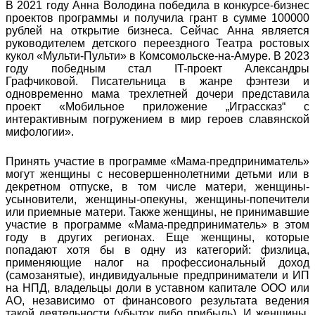
В 2021 году Анна Володина победила в конкурсе-бизнес
проектов программы и получила грант в сумме 100000
рублей на открытие бизнеса. Сейчас Анна является
руководителем детского переездного Театра ростовых
кукол «Мульти-Пульти» в Комсомольске-на-Амуре. В 2023
году победным стал IT-проект Александры
Графчиковой. Писательница в жанре фэнтези и
одновременно мама трехлетней дочери представила
проект «Мобильное приложение „Играссказ“ с
интерактивным погружением в мир героев славянской
мифологии».
Принять участие в программе «Мама-предприниматель»
могут женщины с несовершеннолетними детьми или в
декретном отпуске, в том числе матери, женщины-
усыновители, женщины-опекуны, женщины-попечители
или приемные матери. Также женщины, не принимавшие
участие в программе «Мама-предприниматель» в этом
году в других регионах. Еще женщины, которые
попадают хотя бы в одну из категорий: физлица,
применяющие налог на профессиональный доход
(самозанятые), индивидуальные предприниматели и ИП
на НПД, владельцы доли в уставном капитале ООО или
АО, независимо от финансового результата ведения
такой деятельности (убыток либо прибыль). И женщины,