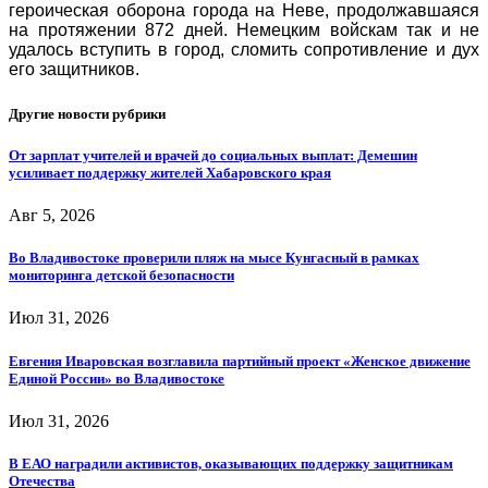
героическая оборона города на Неве, продолжавшаяся
на протяжении 872 дней. Немецким войскам так и не
удалось вступить в город, сломить сопротивление и дух
его защитников.
Другие новости рубрики
От зарплат учителей и врачей до социальных выплат: Демешин
усиливает поддержку жителей Хабаровского края
Авг 5, 2026
Во Владивостоке проверили пляж на мысе Кунгасный в рамках
мониторинга детской безопасности
Июл 31, 2026
Евгения Иваровская возглавила партийный проект «Женское движение
Единой России» во Владивостоке
Июл 31, 2026
В ЕАО наградили активистов, оказывающих поддержку защитникам
Отечества