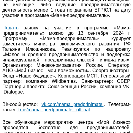
не имеющие, либо ведущие предпринимательскую
деятельность менее 1 года по данным ЕГРЮЛ на дату
участия в программе «Мама-предприниматель».
Подать
заявку на участие в программе «Мама-
предприниматель» можно до 13 сентября 2024 г.
Программу «Мама-предприниматель» курирует
заместитель министра экономического развития РФ
Татьяна Илюшникова. Реализуется по нацпроекту
«Малое и среднее предпринимательство и поддержка
индивидуальной предпринимательской инициативы».
Организатор: Минэкономразвития России. Оператор:
АНО «Мой бизнес - мои возможности». Соорганизаторы:
Фонд «Наше будущее», Корпорация МСП. Генеральный
партнер: компания Wildberries. Банк-партнер: СБЕР.
Партнеры проекта: Союз женщин России, компания VK,
iDialogue.
ВК-сообщество:
vk.com/mama_predprinimatel
. Телеграм-
канал:
t.me/mama_predprinimatel_official
.
Все обучающие мероприятия центра «Мой бизнес»
проводятся бесплатно для предпринимателей,
самозанятых граждан и лиц, желающих начать свой