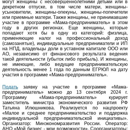
могут женщины с несовершеннолетними детьми или в
декретном отпуске, в том числе матери, женщины-
усыновители, женщины-опекуны, женщины-попечители
или приемные матери. Также женщины, не принимавшие
участие в программе «Мама-предприниматель» в этом
году в других регионах. Еще женщины, которые
попадают хотя бы в одну из категорий: физлица,
применяющие налог на профессиональный доход
(самозанятые), индивидуальные предприниматели и ИП
на НПД, владельцы доли в уставном капитале ООО или
АО, независимо от финансового результата ведения
такой деятельности (убыток либо прибыль). И женщины,
не имеющие, либо ведущие предпринимательскую
деятельность менее 1 года по данным ЕГРЮЛ на дату
участия в программе «Мама-предприниматель».
Подать
заявку на участие в программе «Мама-
предприниматель» можно до 13 сентября 2024 г.
Программу «Мама-предприниматель» курирует
заместитель министра экономического развития РФ
Татьяна Илюшникова. Реализуется по нацпроекту
«Малое и среднее предпринимательство и поддержка
индивидуальной предпринимательской инициативы».
Организатор: Минэкономразвития России. Оператор:
АНО «Мой бизнес - мои возможности». Соорганизаторы: