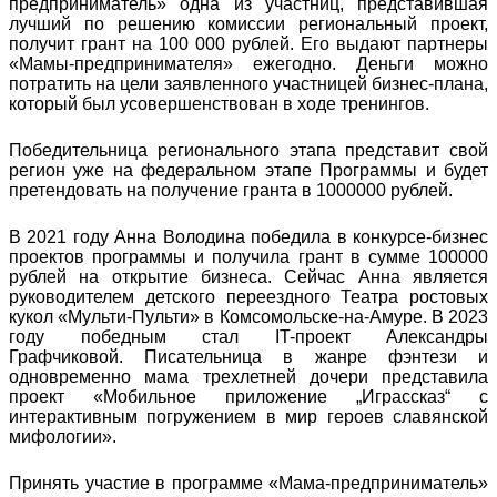
предприниматель» одна из участниц, представившая
лучший по решению комиссии региональный проект,
получит грант на 100 000 рублей. Его выдают партнеры
«Мамы-предпринимателя» ежегодно. Деньги можно
потратить на цели заявленного участницей бизнес-плана,
который был усовершенствован в ходе тренингов.
Победительница регионального этапа представит свой
регион уже на федеральном этапе Программы и будет
претендовать на получение гранта в 1000000 рублей.
В 2021 году Анна Володина победила в конкурсе-бизнес
проектов программы и получила грант в сумме 100000
рублей на открытие бизнеса. Сейчас Анна является
руководителем детского переездного Театра ростовых
кукол «Мульти-Пульти» в Комсомольске-на-Амуре. В 2023
году победным стал IT-проект Александры
Графчиковой. Писательница в жанре фэнтези и
одновременно мама трехлетней дочери представила
проект «Мобильное приложение „Играссказ“ с
интерактивным погружением в мир героев славянской
мифологии».
Принять участие в программе «Мама-предприниматель»