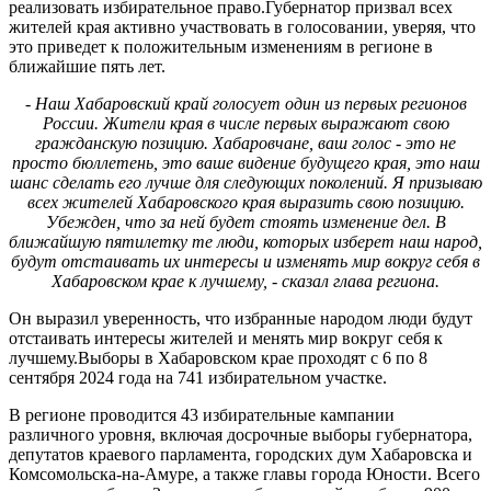
реализовать избирательное право.Губернатор призвал всех
жителей края активно участвовать в голосовании, уверяя, что
это приведет к положительным изменениям в регионе в
ближайшие пять лет.
- Наш Хабаровский край голосует один из первых регионов
России. Жители края в числе первых выражают свою
гражданскую позицию. Хабаровчане, ваш голос - это не
просто бюллетень, это ваше видение будущего края, это наш
шанс сделать его лучше для следующих поколений. Я призываю
всех жителей Хабаровского края выразить свою позицию.
Убежден, что за ней будет стоять изменение дел. В
ближайшую пятилетку те люди, которых изберет наш народ,
будут отстаивать их интересы и изменять мир вокруг себя в
Хабаровском крае к лучшему, - сказал глава региона.
Он выразил уверенность, что избранные народом люди будут
отстаивать интересы жителей и менять мир вокруг себя к
лучшему.Выборы в Хабаровском крае проходят с 6 по 8
сентября 2024 года на 741 избирательном участке.
В регионе проводится 43 избирательные кампании
различного уровня, включая досрочные выборы губернатора,
депутатов краевого парламента, городских дум Хабаровска и
Комсомольска-на-Амуре, а также главы города Юности. Всего