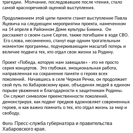
трагедии. Молчание, последовавшее после чтения, стало
самой красноречивой оценкой выступления.
Продолжением этой цепи памяти станет выступление Павла
Яцевича на следующем мероприятии проекта, намеченном
на 14 апреля в Районном Доме культуры Бикина. Он
расскажет о своем сыне Сергее, также погибшем в ходе СВО.
Его слова, несомненно, станут еще одним трогательным
моментом программы, подчеркивающим масштаб потерь и
величие подвига тех, кто отдал свои жизни за Родину.
Проект «Победа, которую нам завещали» - это не просто
серия концертов. Это глубокая, эмоциональная работа,
направленная на сохранение памяти о героях всех
поколений. Начавшись в селе Черная Речка, он продолжает
свой путь по Хабаровскому краю, объединяя людей в едином
порыве уважения и благодарности к защитникам Родины.
Он служит символом преемственности поколений,
демонстрируя, как подвиг предков вдохновляет современных
героев, и как важно помнить о тех, кто отдал жизнь за мир и
свободу.
Пресс-служба губернатора и правительства
Фото:
Хабаровского края.