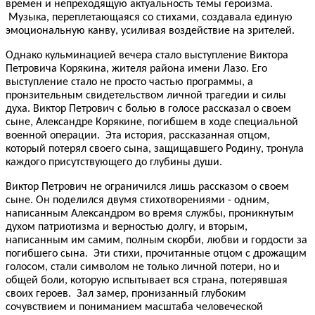
времен и непреходящую актуальность темы героизма.
Музыка, переплетающаяся со стихами, создавала единую
эмоциональную канву, усиливая воздействие на зрителей.
Однако кульминацией вечера стало выступление Виктора
Петровича Корякина, жителя района имени Лазо. Его
выступление стало не просто частью программы, а
пронзительным свидетельством личной трагедии и силы
духа. Виктор Петрович с болью в голосе рассказал о своем
сыне, Александре Корякине, погибшем в ходе специальной
военной операции. Эта история, рассказанная отцом,
который потерял своего сына, защищавшего Родину, тронула
каждого присутствующего до глубины души.
Виктор Петрович не ограничился лишь рассказом о своем
сыне. Он поделился двумя стихотворениями - одним,
написанным Александром во время службы, проникнутым
духом патриотизма и верностью долгу, и вторым,
написанным им самим, полным скорби, любви и гордости за
погибшего сына. Эти стихи, прочитанные отцом с дрожащим
голосом, стали символом не только личной потери, но и
общей боли, которую испытывает вся страна, потерявшая
своих героев. Зал замер, пронизанный глубоким
сочувствием и пониманием масштаба человеческой