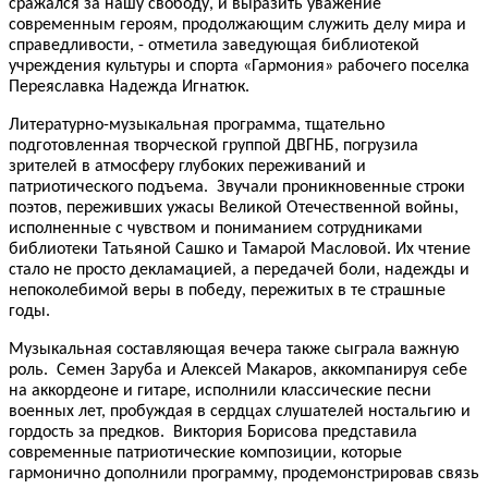
сражался за нашу свободу, и выразить уважение
современным героям, продолжающим служить делу мира и
справедливости, - отметила заведующая библиотекой
учреждения культуры и спорта «Гармония» рабочего поселка
Переяславка Надежда Игнатюк.
Литературно-музыкальная программа, тщательно
подготовленная творческой группой ДВГНБ, погрузила
зрителей в атмосферу глубоких переживаний и
патриотического подъема. Звучали проникновенные строки
поэтов, переживших ужасы Великой Отечественной войны,
исполненные с чувством и пониманием сотрудниками
библиотеки Татьяной Сашко и Тамарой Масловой. Их чтение
стало не просто декламацией, а передачей боли, надежды и
непоколебимой веры в победу, пережитых в те страшные
годы.
Музыкальная составляющая вечера также сыграла важную
роль. Семен Заруба и Алексей Макаров, аккомпанируя себе
на аккордеоне и гитаре, исполнили классические песни
военных лет, пробуждая в сердцах слушателей ностальгию и
гордость за предков. Виктория Борисова представила
современные патриотические композиции, которые
гармонично дополнили программу, продемонстрировав связь