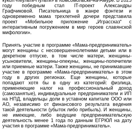
кукол «Мульти-Пульти» в Комсомольске-на-Амуре. В 2023
году победным стал IT-проект Александры
Графчиковой. Писательница в жанре фэнтези и
одновременно мама трехлетней дочери представила
проект «Мобильное приложение „Играссказ“ с
интерактивным погружением в мир героев славянской
мифологии».
Принять участие в программе «Мама-предприниматель»
могут женщины с несовершеннолетними детьми или в
декретном отпуске, в том числе матери, женщины-
усыновители, женщины-опекуны, женщины-попечители
или приемные матери. Также женщины, не принимавшие
участие в программе «Мама-предприниматель» в этом
году в других регионах. Еще женщины, которые
попадают хотя бы в одну из категорий: физлица,
применяющие налог на профессиональный доход
(самозанятые), индивидуальные предприниматели и ИП
на НПД, владельцы доли в уставном капитале ООО или
АО, независимо от финансового результата ведения
такой деятельности (убыток либо прибыль). И женщины,
не имеющие, либо ведущие предпринимательскую
деятельность менее 1 года по данным ЕГРЮЛ на дату
участия в программе «Мама-предприниматель».