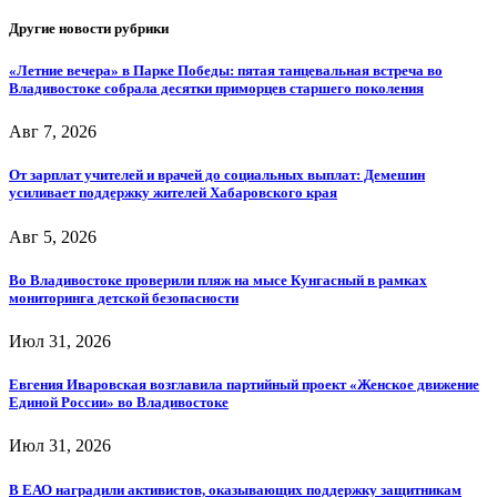
Другие новости рубрики
«Летние вечера» в Парке Победы: пятая танцевальная встреча во
Владивостоке собрала десятки приморцев старшего поколения
Авг 7, 2026
От зарплат учителей и врачей до социальных выплат: Демешин
усиливает поддержку жителей Хабаровского края
Авг 5, 2026
Во Владивостоке проверили пляж на мысе Кунгасный в рамках
мониторинга детской безопасности
Июл 31, 2026
Евгения Иваровская возглавила партийный проект «Женское движение
Единой России» во Владивостоке
Июл 31, 2026
В ЕАО наградили активистов, оказывающих поддержку защитникам