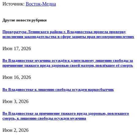
Источник:
Восток-Медиа
Другие новости рубрики
Прокуратура Ленинского района г. Владивостока провела проверку
исполнения законодательства в сфере защиты прав несовершеннолетних
Июн 17, 2026
Во Владивостоке мужчина осуждён к длительному лишению свободы за
причинение тяжкого вреда здоровью своей матери, повлёкшее её смерть
Июн 16, 2026
Во Владивостоке к лишению свободы осужден наркосбытчик
Июн 3, 2026
Во Владивостоке за причинение тяжкого вреда здоровью, повлекшего
смерть, к лишению свободы осужден мужчина
Июн 2, 2026