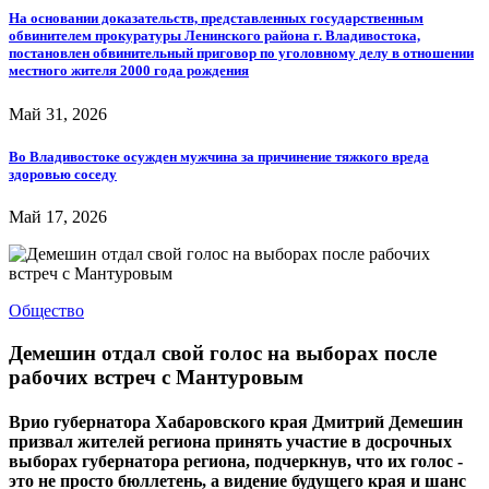
На основании доказательств, представленных государственным
обвинителем прокуратуры Ленинского района г. Владивостока,
постановлен обвинительный приговор по уголовному делу в отношении
местного жителя 2000 года рождения
Май 31, 2026
Во Владивостоке осужден мужчина за причинение тяжкого вреда
здоровью соседу
Май 17, 2026
Общество
Демешин отдал свой голос на выборах после
рабочих встреч с Мантуровым
Врио губернатора Хабаровского края Дмитрий Демешин
призвал жителей региона принять участие в досрочных
выборах губернатора региона, подчеркнув, что их голос -
это не просто бюллетень, а видение будущего края и шанс