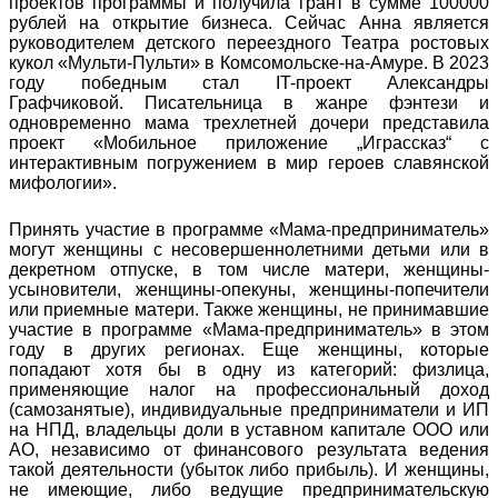
проектов программы и получила грант в сумме 100000
рублей на открытие бизнеса. Сейчас Анна является
руководителем детского переездного Театра ростовых
кукол «Мульти-Пульти» в Комсомольске-на-Амуре. В 2023
году победным стал IT-проект Александры
Графчиковой. Писательница в жанре фэнтези и
одновременно мама трехлетней дочери представила
проект «Мобильное приложение „Играссказ“ с
интерактивным погружением в мир героев славянской
мифологии».
Принять участие в программе «Мама-предприниматель»
могут женщины с несовершеннолетними детьми или в
декретном отпуске, в том числе матери, женщины-
усыновители, женщины-опекуны, женщины-попечители
или приемные матери. Также женщины, не принимавшие
участие в программе «Мама-предприниматель» в этом
году в других регионах. Еще женщины, которые
попадают хотя бы в одну из категорий: физлица,
применяющие налог на профессиональный доход
(самозанятые), индивидуальные предприниматели и ИП
на НПД, владельцы доли в уставном капитале ООО или
АО, независимо от финансового результата ведения
такой деятельности (убыток либо прибыль). И женщины,
не имеющие, либо ведущие предпринимательскую