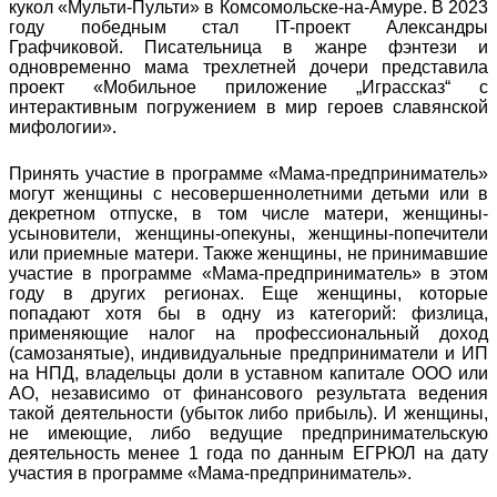
кукол «Мульти-Пульти» в Комсомольске-на-Амуре. В 2023
году победным стал IT-проект Александры
Графчиковой. Писательница в жанре фэнтези и
одновременно мама трехлетней дочери представила
проект «Мобильное приложение „Играссказ“ с
интерактивным погружением в мир героев славянской
мифологии».
Принять участие в программе «Мама-предприниматель»
могут женщины с несовершеннолетними детьми или в
декретном отпуске, в том числе матери, женщины-
усыновители, женщины-опекуны, женщины-попечители
или приемные матери. Также женщины, не принимавшие
участие в программе «Мама-предприниматель» в этом
году в других регионах. Еще женщины, которые
попадают хотя бы в одну из категорий: физлица,
применяющие налог на профессиональный доход
(самозанятые), индивидуальные предприниматели и ИП
на НПД, владельцы доли в уставном капитале ООО или
АО, независимо от финансового результата ведения
такой деятельности (убыток либо прибыль). И женщины,
не имеющие, либо ведущие предпринимательскую
деятельность менее 1 года по данным ЕГРЮЛ на дату
участия в программе «Мама-предприниматель».