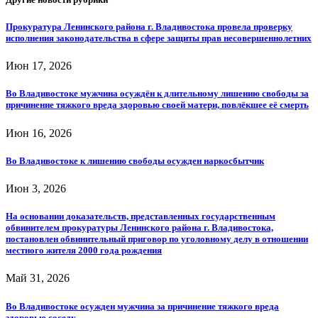
Прокуратура Ленинского района г. Владивостока провела проверку
исполнения законодательства в сфере защиты прав несовершеннолетних
Июн 17, 2026
Во Владивостоке мужчина осуждён к длительному лишению свободы за
причинение тяжкого вреда здоровью своей матери, повлёкшее её смерть
Июн 16, 2026
Во Владивостоке к лишению свободы осужден наркосбытчик
Июн 3, 2026
На основании доказательств, представленных государственным
обвинителем прокуратуры Ленинского района г. Владивостока,
постановлен обвинительный приговор по уголовному делу в отношении
местного жителя 2000 года рождения
Май 31, 2026
Во Владивостоке осужден мужчина за причинение тяжкого вреда
здоровью соседу