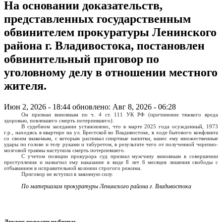
На основании доказательств,
представленных государственным
обвинителем прокуратуры Ленинского
района г. Владивостока, постановлен
обвинительный приговор по
уголовному делу в отношении местного
жителя.
Июн 2, 2026 - 18:44
обновлено: Авг 8, 2026 - 06:28
Он признан виновным по ч. 4 ст. 111 УК РФ (причинение тяжкого вреда
здоровью, повлекшего смерть потерпевшего).
В судебном заседании установлено, что в марте 2025 года осужденный, 1973
г.р., находясь в квартире на ул. Брестской во Владивостоке, в ходе бытового конфликта
со своим знакомым, с которым распивал спиртные напитки, нанес ему множественные
удары по голове и телу руками и табуретом, в результате чего от полученной черепно-
мозговой травмы наступила смерть потерпевшего.
С учетом позиции прокурора суд признал мужчину виновным в совершении
преступления и назначил ему наказание в виде 8 лет 6 месяцев лишения свободы с
отбыванием в исправительной колонии строгого режима.
Приговор не вступил в законную силу.
По материалам прокуратуры Ленинского района г. Владивостока
Другие новости рубрики