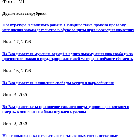
Фото: 1MI
Другие новости рубрики
Прокуратура Ленинского района г. Владивостока провела проверку
исполнения законодательства в сфере защиты прав несовершеннолетних
Июн 17, 2026
Во Владивостоке мужчина осуждён к длительному лишению свободы за
причинение тяжкого вреда здоровью своей матери, повлёкшее её смерть
Июн 16, 2026
Во Владивостоке к лишению свободы осужден наркосбытчик
Июн 3, 2026
Во Владивостоке за причинение тяжкого вреда здоровью, повлекшего
смерть, к лишению свободы осужден мужчина
Июн 2, 2026
На основании доказательств, представленных государственным