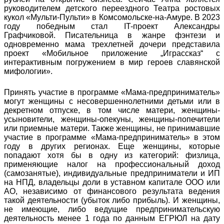
руководителем детского переездного Театра ростовых
кукол «Мульти-Пульти» в Комсомольске-на-Амуре. В 2023
году победным стал IT-проект Александры
Графчиковой. Писательница в жанре фэнтези и
одновременно мама трехлетней дочери представила
проект «Мобильное приложение „Играссказ“ с
интерактивным погружением в мир героев славянской
мифологии».
Принять участие в программе «Мама-предприниматель»
могут женщины с несовершеннолетними детьми или в
декретном отпуске, в том числе матери, женщины-
усыновители, женщины-опекуны, женщины-попечители
или приемные матери. Также женщины, не принимавшие
участие в программе «Мама-предприниматель» в этом
году в других регионах. Еще женщины, которые
попадают хотя бы в одну из категорий: физлица,
применяющие налог на профессиональный доход
(самозанятые), индивидуальные предприниматели и ИП
на НПД, владельцы доли в уставном капитале ООО или
АО, независимо от финансового результата ведения
такой деятельности (убыток либо прибыль). И женщины,
не имеющие, либо ведущие предпринимательскую
деятельность менее 1 года по данным ЕГРЮЛ на дату