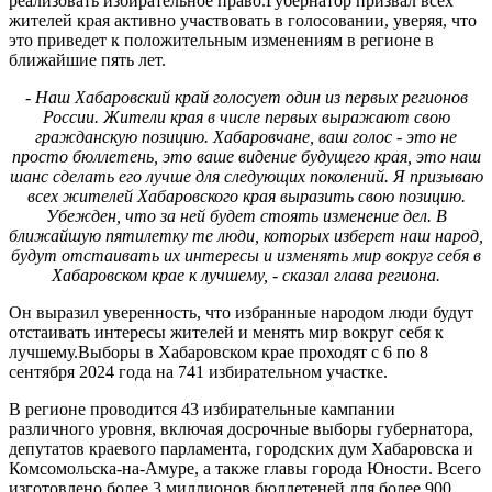
реализовать избирательное право.Губернатор призвал всех
жителей края активно участвовать в голосовании, уверяя, что
это приведет к положительным изменениям в регионе в
ближайшие пять лет.
- Наш Хабаровский край голосует один из первых регионов
России. Жители края в числе первых выражают свою
гражданскую позицию. Хабаровчане, ваш голос - это не
просто бюллетень, это ваше видение будущего края, это наш
шанс сделать его лучше для следующих поколений. Я призываю
всех жителей Хабаровского края выразить свою позицию.
Убежден, что за ней будет стоять изменение дел. В
ближайшую пятилетку те люди, которых изберет наш народ,
будут отстаивать их интересы и изменять мир вокруг себя в
Хабаровском крае к лучшему, - сказал глава региона.
Он выразил уверенность, что избранные народом люди будут
отстаивать интересы жителей и менять мир вокруг себя к
лучшему.Выборы в Хабаровском крае проходят с 6 по 8
сентября 2024 года на 741 избирательном участке.
В регионе проводится 43 избирательные кампании
различного уровня, включая досрочные выборы губернатора,
депутатов краевого парламента, городских дум Хабаровска и
Комсомольска-на-Амуре, а также главы города Юности. Всего
изготовлено более 3 миллионов бюллетеней для более 900