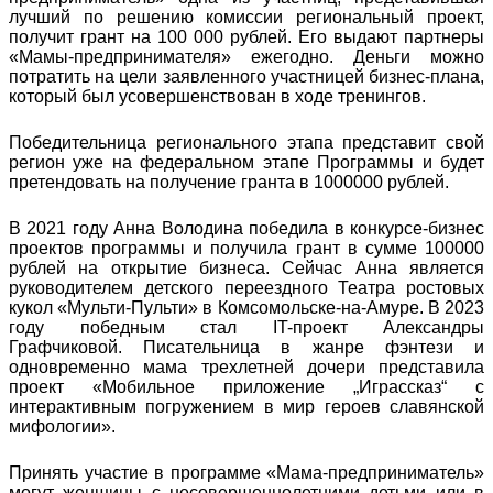
лучший по решению комиссии региональный проект,
получит грант на 100 000 рублей. Его выдают партнеры
«Мамы-предпринимателя» ежегодно. Деньги можно
потратить на цели заявленного участницей бизнес-плана,
который был усовершенствован в ходе тренингов.
Победительница регионального этапа представит свой
регион уже на федеральном этапе Программы и будет
претендовать на получение гранта в 1000000 рублей.
В 2021 году Анна Володина победила в конкурсе-бизнес
проектов программы и получила грант в сумме 100000
рублей на открытие бизнеса. Сейчас Анна является
руководителем детского переездного Театра ростовых
кукол «Мульти-Пульти» в Комсомольске-на-Амуре. В 2023
году победным стал IT-проект Александры
Графчиковой. Писательница в жанре фэнтези и
одновременно мама трехлетней дочери представила
проект «Мобильное приложение „Играссказ“ с
интерактивным погружением в мир героев славянской
мифологии».
Принять участие в программе «Мама-предприниматель»
могут женщины с несовершеннолетними детьми или в