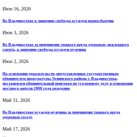
Июн 16, 2026
Во Владивостоке к лишению свободы осужден наркосбытчик
Июн 3, 2026
Во Владивостоке за причинение тяжкого вреда здоровью, повлекшего
смерть, к лишению свободы осужден мужчина
Июн 2, 2026
На основании доказательств, представленных государственным
обвинителем прокуратуры Ленинского района г. Владивостока,
постановлен обвинительный приговор по уголовному делу в отношении
местного жителя 2000 года рождения
Май 31, 2026
Во Владивостоке осужден мужчина за причинение тяжкого вреда
здоровью соседу
Май 17, 2026