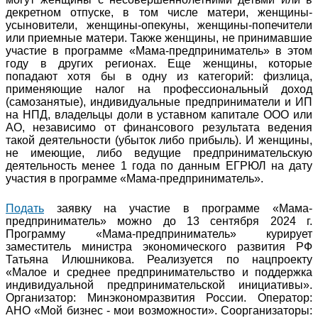
декретном отпуске, в том числе матери, женщины-
усыновители, женщины-опекуны, женщины-попечители
или приемные матери. Также женщины, не принимавшие
участие в программе «Мама-предприниматель» в этом
году в других регионах. Еще женщины, которые
попадают хотя бы в одну из категорий: физлица,
применяющие налог на профессиональный доход
(самозанятые), индивидуальные предприниматели и ИП
на НПД, владельцы доли в уставном капитале ООО или
АО, независимо от финансового результата ведения
такой деятельности (убыток либо прибыль). И женщины,
не имеющие, либо ведущие предпринимательскую
деятельность менее 1 года по данным ЕГРЮЛ на дату
участия в программе «Мама-предприниматель».
Подать
заявку на участие в программе «Мама-
предприниматель» можно до 13 сентября 2024 г.
Программу «Мама-предприниматель» курирует
заместитель министра экономического развития РФ
Татьяна Илюшникова. Реализуется по нацпроекту
«Малое и среднее предпринимательство и поддержка
индивидуальной предпринимательской инициативы».
Организатор: Минэкономразвития России. Оператор:
АНО «Мой бизнес - мои возможности». Соорганизаторы: