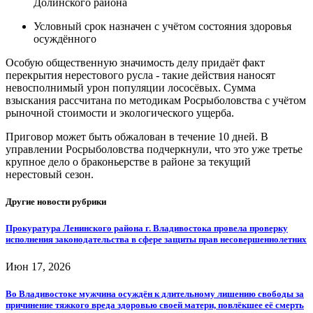
Долинского района
Условный срок назначен с учётом состояния здоровья
осуждённого
Особую общественную значимость делу придаёт факт
перекрытия нерестового русла - такие действия наносят
невосполнимый урон популяции лососёвых. Сумма
взыскания рассчитана по методикам Росрыболовства с учётом
рыночной стоимости и экологического ущерба.
Приговор может быть обжалован в течение 10 дней. В
управлении Росрыболовства подчеркнули, что это уже третье
крупное дело о браконьерстве в районе за текущий
нерестовый сезон.
Другие новости рубрики
Прокуратура Ленинского района г. Владивостока провела проверку
исполнения законодательства в сфере защиты прав несовершеннолетних
Июн 17, 2026
Во Владивостоке мужчина осуждён к длительному лишению свободы за
причинение тяжкого вреда здоровью своей матери, повлёкшее её смерть