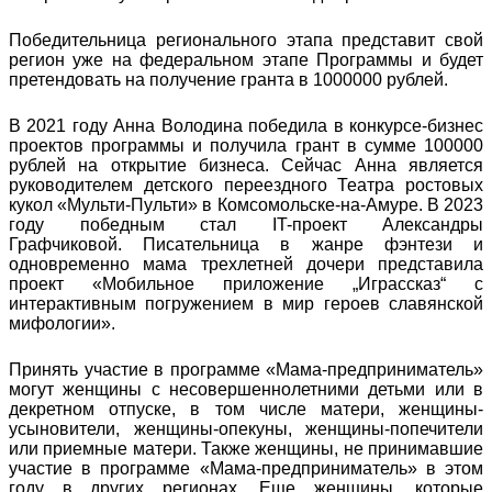
Победительница регионального этапа представит свой
регион уже на федеральном этапе Программы и будет
претендовать на получение гранта в 1000000 рублей.
В 2021 году Анна Володина победила в конкурсе-бизнес
проектов программы и получила грант в сумме 100000
рублей на открытие бизнеса. Сейчас Анна является
руководителем детского переездного Театра ростовых
кукол «Мульти-Пульти» в Комсомольске-на-Амуре. В 2023
году победным стал IT-проект Александры
Графчиковой. Писательница в жанре фэнтези и
одновременно мама трехлетней дочери представила
проект «Мобильное приложение „Играссказ“ с
интерактивным погружением в мир героев славянской
мифологии».
Принять участие в программе «Мама-предприниматель»
могут женщины с несовершеннолетними детьми или в
декретном отпуске, в том числе матери, женщины-
усыновители, женщины-опекуны, женщины-попечители
или приемные матери. Также женщины, не принимавшие
участие в программе «Мама-предприниматель» в этом
году в других регионах. Еще женщины, которые