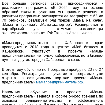
Все больше регионов страны присоединяются к
реализации программы. «В 2024 году на основе
обратной связи от участниц мы приняли решение о
развитии программы: расширится ее география с 63 до
70 регионов, реализуем ряд треков „Мама на селе“,
„Мама в туризме“, „Мама-экспортер“. Расширяется и
партнёрский пул», - отмечает замминистра
экономического развития РФ Татьяна Илюшникова.
«Мама-предприниматель» в Хабаровском крае
проводится с 2018 года в центре «Мой бизнес» в
Хабаровске. Участвуют в проекте «Мама-
предприниматель» не только хабаровчанки, но и бизнес-
вумен из других городов Хабаровского края.
В этом году обучение по Программе пройдет с 23 по 27
сентября. Регистрация на участие в программе уже
открыта на официальном портале проекта «Мама-
предприниматель»
мамапредприниматель.рф
.
Напомним, обучение в проекте «Мама-
предприниматель» ведется в форме очного тренинга по
основам предпринимательства и эффективного
управления бизнесом. Эксперты Программы - опытные