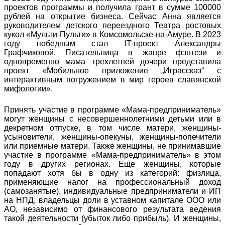
проектов программы и получила грант в сумме 100000
рублей на открытие бизнеса. Сейчас Анна является
руководителем детского переездного Театра ростовых
кукол «Мульти-Пульти» в Комсомольске-на-Амуре. В 2023
году победным стал IT-проект Александры
Графчиковой. Писательница в жанре фэнтези и
одновременно мама трехлетней дочери представила
проект «Мобильное приложение „Играссказ“ с
интерактивным погружением в мир героев славянской
мифологии».
Принять участие в программе «Мама-предприниматель»
могут женщины с несовершеннолетними детьми или в
декретном отпуске, в том числе матери, женщины-
усыновители, женщины-опекуны, женщины-попечители
или приемные матери. Также женщины, не принимавшие
участие в программе «Мама-предприниматель» в этом
году в других регионах. Еще женщины, которые
попадают хотя бы в одну из категорий: физлица,
применяющие налог на профессиональный доход
(самозанятые), индивидуальные предприниматели и ИП
на НПД, владельцы доли в уставном капитале ООО или
АО, независимо от финансового результата ведения
такой деятельности (убыток либо прибыль). И женщины,