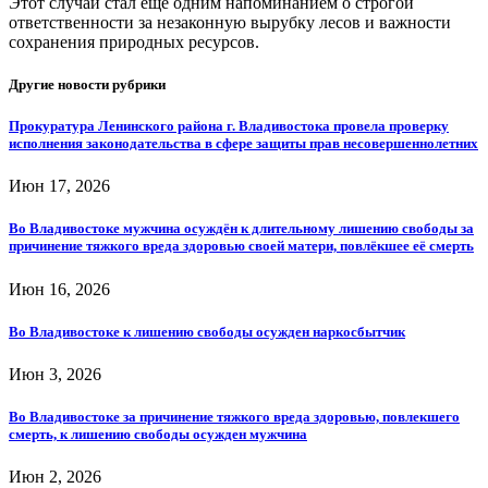
Этот случай стал ещё одним напоминанием о строгой
ответственности за незаконную вырубку лесов и важности
сохранения природных ресурсов.
Другие новости рубрики
Прокуратура Ленинского района г. Владивостока провела проверку
исполнения законодательства в сфере защиты прав несовершеннолетних
Июн 17, 2026
Во Владивостоке мужчина осуждён к длительному лишению свободы за
причинение тяжкого вреда здоровью своей матери, повлёкшее её смерть
Июн 16, 2026
Во Владивостоке к лишению свободы осужден наркосбытчик
Июн 3, 2026
Во Владивостоке за причинение тяжкого вреда здоровью, повлекшего
смерть, к лишению свободы осужден мужчина
Июн 2, 2026