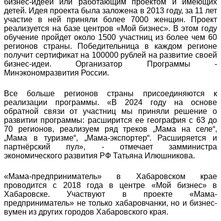
бизнес-идеей или работающим проектом и имеющих
детей. Идея проекта была заложена в 2013 году, за 11 лет
участие в ней приняли более 7000 женщин. Проект
реализуется на базе центров «Мой бизнес». В этом году
обучение пройдет около 1500 участниц из более чем 60
регионов страны. Победительница в каждом регионе
получит сертификат на 100000 рублей на развитие своей
бизнес-идеи. Организатор Программы -
Минэкономразвития России.
Все больше регионов страны присоединяются к
реализации программы. «В 2024 году на основе
обратной связи от участниц мы приняли решение о
развитии программы: расширится ее география с 63 до
70 регионов, реализуем ряд треков „Мама на селе“,
„Мама в туризме“, „Мама-экспортер“. Расширяется и
партнёрский пул», - отмечает замминистра
экономического развития РФ Татьяна Илюшникова.
«Мама-предприниматель» в Хабаровском крае
проводится с 2018 года в центре «Мой бизнес» в
Хабаровске. Участвуют в проекте «Мама-
предприниматель» не только хабаровчанки, но и бизнес-
вумен из других городов Хабаровского края.