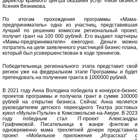
директор краевого центра оказания услуг «Мой бизнес»
Ксения Вязникова.
По итогам прохождения программы «Мама-
предприниматель» одна из участниц, представившая
лучший по решению комиссии региональный проект,
получит грант на 100 000 рублей. Его выдают партнеры
«Мамы-предпринимателя» ежегодно. Деньги можно
потратить на цели заявленного участницей бизнес-плана,
который был усовершенствован в ходе тренингов.
Победительница регионального этапа представит свой
регион уже на федеральном этапе Программы и будет
претендовать на получение гранта в 1000000 рублей.
В 2021 году Анна Володина победила в конкурсе-бизнес
проектов программы и получила грант в сумме 100000
рублей на открытие бизнеса. Сейчас Анна является
руководителем детского переездного Театра ростовых
кукол «Мульти-Пульти» в Комсомольске-на-Амуре. В 2023
году победным стал IT-проект Александры
Графчиковой. Писательница в жанре фэнтези и
одновременно мама трехлетней дочери представила
проект «Мобильное приложение „Играссказ“ с