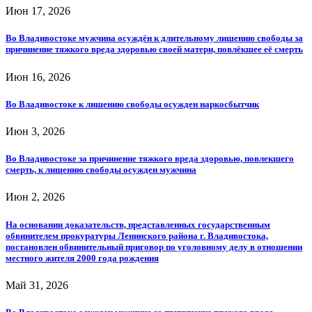
Июн 17, 2026
Во Владивостоке мужчина осуждён к длительному лишению свободы за
причинение тяжкого вреда здоровью своей матери, повлёкшее её смерть
Июн 16, 2026
Во Владивостоке к лишению свободы осужден наркосбытчик
Июн 3, 2026
Во Владивостоке за причинение тяжкого вреда здоровью, повлекшего
смерть, к лишению свободы осужден мужчина
Июн 2, 2026
На основании доказательств, представленных государственным
обвинителем прокуратуры Ленинского района г. Владивостока,
постановлен обвинительный приговор по уголовному делу в отношении
местного жителя 2000 года рождения
Май 31, 2026