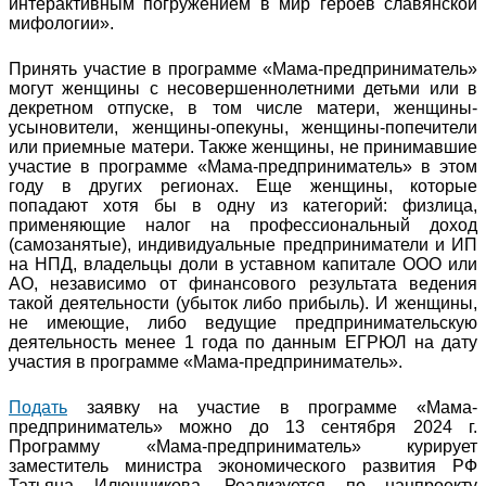
интерактивным погружением в мир героев славянской
мифологии».
Принять участие в программе «Мама-предприниматель»
могут женщины с несовершеннолетними детьми или в
декретном отпуске, в том числе матери, женщины-
усыновители, женщины-опекуны, женщины-попечители
или приемные матери. Также женщины, не принимавшие
участие в программе «Мама-предприниматель» в этом
году в других регионах. Еще женщины, которые
попадают хотя бы в одну из категорий: физлица,
применяющие налог на профессиональный доход
(самозанятые), индивидуальные предприниматели и ИП
на НПД, владельцы доли в уставном капитале ООО или
АО, независимо от финансового результата ведения
такой деятельности (убыток либо прибыль). И женщины,
не имеющие, либо ведущие предпринимательскую
деятельность менее 1 года по данным ЕГРЮЛ на дату
участия в программе «Мама-предприниматель».
Подать
заявку на участие в программе «Мама-
предприниматель» можно до 13 сентября 2024 г.
Программу «Мама-предприниматель» курирует
заместитель министра экономического развития РФ
Татьяна Илюшникова. Реализуется по нацпроекту