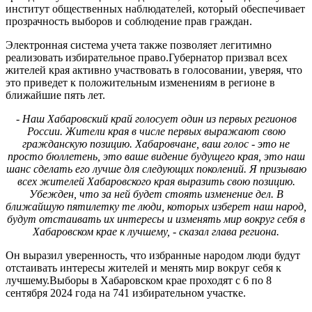
институт общественных наблюдателей, который обеспечивает
прозрачность выборов и соблюдение прав граждан.
Электронная система учета также позволяет легитимно
реализовать избирательное право.Губернатор призвал всех
жителей края активно участвовать в голосовании, уверяя, что
это приведет к положительным изменениям в регионе в
ближайшие пять лет.
- Наш Хабаровский край голосует один из первых регионов
России. Жители края в числе первых выражают свою
гражданскую позицию. Хабаровчане, ваш голос - это не
просто бюллетень, это ваше видение будущего края, это наш
шанс сделать его лучше для следующих поколений. Я призываю
всех жителей Хабаровского края выразить свою позицию.
Убежден, что за ней будет стоять изменение дел. В
ближайшую пятилетку те люди, которых изберет наш народ,
будут отстаивать их интересы и изменять мир вокруг себя в
Хабаровском крае к лучшему, - сказал глава региона.
Он выразил уверенность, что избранные народом люди будут
отстаивать интересы жителей и менять мир вокруг себя к
лучшему.Выборы в Хабаровском крае проходят с 6 по 8
сентября 2024 года на 741 избирательном участке.