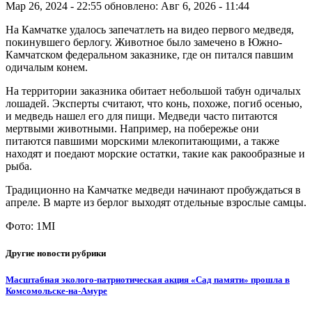
Мар 26, 2024 - 22:55
обновлено: Авг 6, 2026 - 11:44
На Камчатке удалось запечатлеть на видео первого медведя,
покинувшего берлогу. Животное было замечено в Южно-
Камчатском федеральном заказнике, где он питался павшим
одичалым конем.
На территории заказника обитает небольшой табун одичалых
лошадей. Эксперты считают, что конь, похоже, погиб осенью,
и медведь нашел его для пищи. Медведи часто питаются
мертвыми животными. Например, на побережье они
питаются павшими морскими млекопитающими, а также
находят и поедают морские остатки, такие как ракообразные и
рыба.
Традиционно на Камчатке медведи начинают пробуждаться в
апреле. В марте из берлог выходят отдельные взрослые самцы.
Фото: 1MI
Другие новости рубрики
Масштабная эколого-патриотическая акция «Сад памяти» прошла в
Комсомольске-на-Амуре