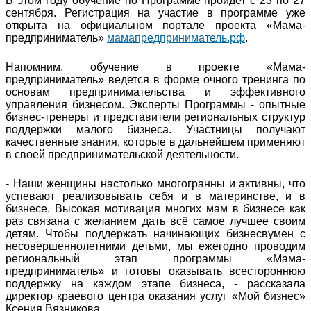
В этом году обучение по Программе пройдет с 23 по 27
сентября. Регистрация на участие в программе уже
открыта на официальном портале проекта «Мама-
предприниматель»
мамапредприниматель.рф
.
Напомним, обучение в проекте «Мама-
предприниматель» ведется в форме очного тренинга по
основам предпринимательства и эффективного
управления бизнесом. Эксперты Программы - опытные
бизнес-тренеры и представители региональных структур
поддержки малого бизнеса. Участницы получают
качественные знания, которые в дальнейшем применяют
в своей предпринимательской деятельности.
- Наши женщины настолько многогранны и активны, что
успевают реализовывать себя и в материнстве, и в
бизнесе. Высокая мотивация многих мам в бизнесе как
раз связана с желанием дать всё самое лучшее своим
детям. Чтобы поддержать начинающих бизнесвумен с
несовершеннолетними детьми, мы ежегодно проводим
региональный этап программы «Мама-
предприниматель» и готовы оказывать всестороннюю
поддержку на каждом этапе бизнеса, - рассказала
директор краевого центра оказания услуг «Мой бизнес»
Ксения Вязникова.