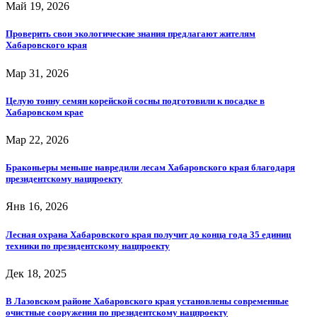
Май 19, 2026
Проверить свои экологические знания предлагают жителям
Хабаровского края
Мар 31, 2026
Целую тонну семян корейской сосны подготовили к посадке в
Хабаровском крае
Мар 22, 2026
Браконьеры меньше навредили лесам Хабаровского края благодаря
президентскому нацпроекту
Янв 16, 2026
Лесная охрана Хабаровского края получит до конца года 35 единиц
техники по президентскому нацпроекту
Дек 18, 2025
В Лазовском районе Хабаровского края установлены современные
очистные сооружения по президентскому нацпроекту