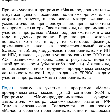
Принять участие в программе «Мама-предприниматель»
могут женщины с несовершеннолетними детьми или в
декретном отпуске, в том числе матери, женщины-
усыновители, женщины-опекуны, женщины-попечители
или приемные матери. Также женщины, не принимавшие
участие в программе «Мама-предприниматель» в этом
году в других регионах. Еще женщины, которые
попадают хотя бы в одну из категорий: физлица,
применяющие налог на профессиональный доход
(самозанятые), индивидуальные предприниматели и ИП
на НПД, владельцы доли в уставном капитале ООО или
АО, независимо от финансового результата ведения
такой деятельности (убыток либо прибыль). И женщины,
не имеющие, либо ведущие предпринимательскую
деятельность менее 1 года по данным ЕГРЮЛ на дату
участия в программе «Мама-предприниматель».
Подать
заявку на участие в программе «Мама-
предприниматель» можно до 13 сентября 2024 г.
Программу «Мама-предприниматель» курирует
заместитель министра экономического развития РФ
Татьяна Илюшникова. Реализуется по нацпроекту
«Малое и среднее предпринимательство и поддержка