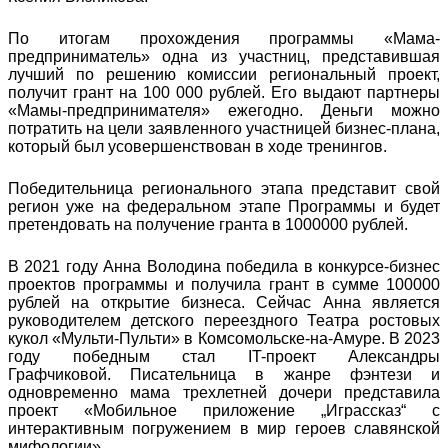
По итогам прохождения программы «Мама-
предприниматель» одна из участниц, представившая
лучший по решению комиссии региональный проект,
получит грант на 100 000 рублей. Его выдают партнеры
«Мамы-предпринимателя» ежегодно. Деньги можно
потратить на цели заявленного участницей бизнес-плана,
который был усовершенствован в ходе тренингов.
Победительница регионального этапа представит свой
регион уже на федеральном этапе Программы и будет
претендовать на получение гранта в 1000000 рублей.
В 2021 году Анна Володина победила в конкурсе-бизнес
проектов программы и получила грант в сумме 100000
рублей на открытие бизнеса. Сейчас Анна является
руководителем детского переездного Театра ростовых
кукол «Мульти-Пульти» в Комсомольске-на-Амуре. В 2023
году победным стал IT-проект Александры
Графчиковой. Писательница в жанре фэнтези и
одновременно мама трехлетней дочери представила
проект «Мобильное приложение „Играссказ“ с
интерактивным погружением в мир героев славянской
мифологии».