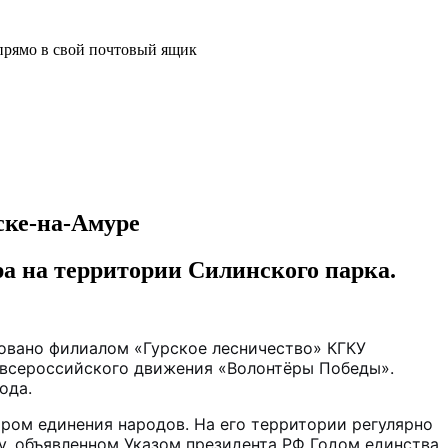
прямо в свой почтовый ящик
ске-на-Амуре
а на территории Силинского парка.
овано филиалом «Гурское лесничество» КГКУ
 всероссийского движения «Волонтёры Победы».
ода.
ром единения народов. На его территории регулярно
, объявленном Указом президента РФ Годом единства