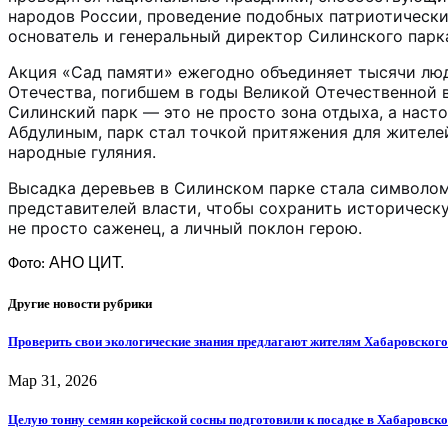
народов России, проведение подобных патриотически
основатель и генеральный директор Силинского парк
Акция «Сад памяти» ежегодно объединяет тысячи люд
Отечества, погибшем в годы Великой Отечественной 
Силинский парк — это не просто зона отдыха, а наст
Абдулиным, парк стал точкой притяжения для жителей
народные гуляния.
Высадка деревьев в Силинском парке стала символом
представителей власти, чтобы сохранить историческ
не просто саженец, а личный поклон герою.
АНО ЦИТ.
Фото:
Другие новости рубрики
Проверить свои экологические знания предлагают жителям Хабаровского
Мар 31, 2026
Целую тонну семян корейской сосны подготовили к посадке в Хабаровск