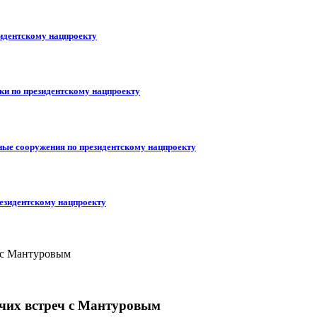
идентскому нацпроекту
ики по президентскому нацпроекту
ные сооружения по президентскому нацпроекту
резидентскому нацпроекту
очих встреч с Мантуровым