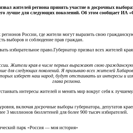
ал жителей региона принять участие в досрочных выборах гу
 его лучше для следующих поколений. Об этом сообщает ИА «
 регионов России, где жители могут выразить свою гражданскую
сть выборов и соблюдение прав граждан.
ать избирательное право.Губернатор призвал всех жителей края 
оссии. Жители края в числе первых выражают свою гражданскую 
учше для следующих поколений. Я призываю всех жителей Хабаров
орых изберет наш народ, будут отстаивать их интересы и изменя
глава региона.
стаивать интересы жителей и менять мир вокруг себя к лучшему.
уровня, включая досрочные выборы губернатора, депутатов крае
лее 3 миллионов бюллетеней для более 900 тысяч избирателей.