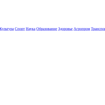
Культура
Спорт
Наука
Образование
Здоровье
Агропром
Транспо