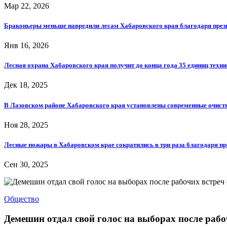
Мар 22, 2026
Браконьеры меньше навредили лесам Хабаровского края благодаря през
Янв 16, 2026
Лесная охрана Хабаровского края получит до конца года 35 единиц техн
Дек 18, 2025
В Лазовском районе Хабаровского края установлены современные очист
Ноя 28, 2025
Лесные пожары в Хабаровском крае сократились в три раза благодаря п
Сен 30, 2025
Общество
Демешин отдал свой голос на выборах после раб