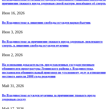
причинение тяжкого вреда здоровью своей матери, повлёкшее её смерть
Июн 16, 2026
Во Владивостоке к лишению свободы осужден наркосбытчик
Июн 3, 2026
Во Владивостоке за причинение тяжкого вреда здоровью, повлекшего
смерть, к лишению свободы осужден мужчина
Июн 2, 2026
На основании доказательств, представленных государственным
обвинителем прокуратуры Ленинского района г. Владивостока,
постановлен обвинительный приговор по уголовному делу в отношении
местного жителя 2000 года рождения
Май 31, 2026
Во Владивостоке осужден мужчина за причинение тяжкого вреда
здоровью соседу
Май 17, 2026