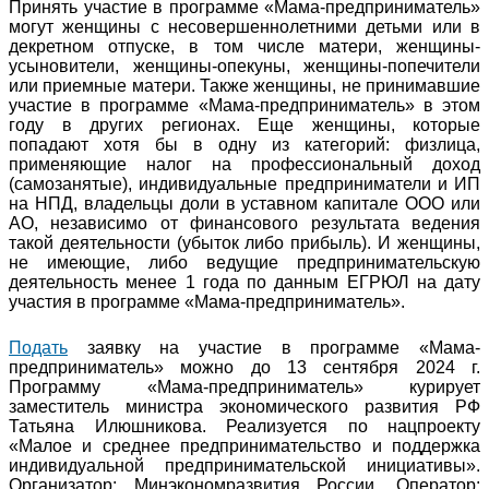
Принять участие в программе «Мама-предприниматель»
могут женщины с несовершеннолетними детьми или в
декретном отпуске, в том числе матери, женщины-
усыновители, женщины-опекуны, женщины-попечители
или приемные матери. Также женщины, не принимавшие
участие в программе «Мама-предприниматель» в этом
году в других регионах. Еще женщины, которые
попадают хотя бы в одну из категорий: физлица,
применяющие налог на профессиональный доход
(самозанятые), индивидуальные предприниматели и ИП
на НПД, владельцы доли в уставном капитале ООО или
АО, независимо от финансового результата ведения
такой деятельности (убыток либо прибыль). И женщины,
не имеющие, либо ведущие предпринимательскую
деятельность менее 1 года по данным ЕГРЮЛ на дату
участия в программе «Мама-предприниматель».
Подать
заявку на участие в программе «Мама-
предприниматель» можно до 13 сентября 2024 г.
Программу «Мама-предприниматель» курирует
заместитель министра экономического развития РФ
Татьяна Илюшникова. Реализуется по нацпроекту
«Малое и среднее предпринимательство и поддержка
индивидуальной предпринимательской инициативы».
Организатор: Минэкономразвития России. Оператор: