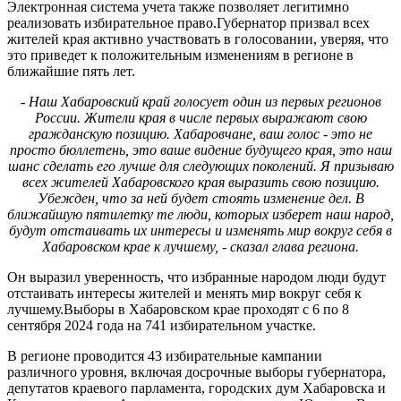
Электронная система учета также позволяет легитимно
реализовать избирательное право.Губернатор призвал всех
жителей края активно участвовать в голосовании, уверяя, что
это приведет к положительным изменениям в регионе в
ближайшие пять лет.
- Наш Хабаровский край голосует один из первых регионов
России. Жители края в числе первых выражают свою
гражданскую позицию. Хабаровчане, ваш голос - это не
просто бюллетень, это ваше видение будущего края, это наш
шанс сделать его лучше для следующих поколений. Я призываю
всех жителей Хабаровского края выразить свою позицию.
Убежден, что за ней будет стоять изменение дел. В
ближайшую пятилетку те люди, которых изберет наш народ,
будут отстаивать их интересы и изменять мир вокруг себя в
Хабаровском крае к лучшему, - сказал глава региона.
Он выразил уверенность, что избранные народом люди будут
отстаивать интересы жителей и менять мир вокруг себя к
лучшему.Выборы в Хабаровском крае проходят с 6 по 8
сентября 2024 года на 741 избирательном участке.
В регионе проводится 43 избирательные кампании
различного уровня, включая досрочные выборы губернатора,
депутатов краевого парламента, городских дум Хабаровска и