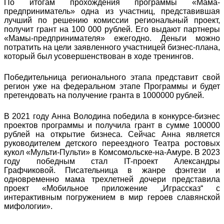
По итогам прохождения программы «Мама-
предприниматель» одна из участниц, представившая
лучший по решению комиссии региональный проект,
получит грант на 100 000 рублей. Его выдают партнеры
«Мамы-предпринимателя» ежегодно. Деньги можно
потратить на цели заявленного участницей бизнес-плана,
который был усовершенствован в ходе тренингов.
Победительница регионального этапа представит свой
регион уже на федеральном этапе Программы и будет
претендовать на получение гранта в 1000000 рублей.
В 2021 году Анна Володина победила в конкурсе-бизнес
проектов программы и получила грант в сумме 100000
рублей на открытие бизнеса. Сейчас Анна является
руководителем детского переездного Театра ростовых
кукол «Мульти-Пульти» в Комсомольске-на-Амуре. В 2023
году победным стал IT-проект Александры
Графчиковой. Писательница в жанре фэнтези и
одновременно мама трехлетней дочери представила
проект «Мобильное приложение „Играссказ“ с
интерактивным погружением в мир героев славянской
мифологии».