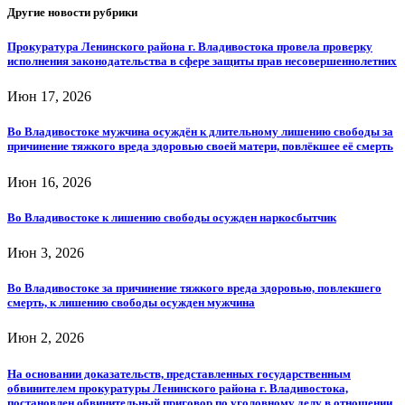
Другие новости рубрики
Прокуратура Ленинского района г. Владивостока провела проверку
исполнения законодательства в сфере защиты прав несовершеннолетних
Июн 17, 2026
Во Владивостоке мужчина осуждён к длительному лишению свободы за
причинение тяжкого вреда здоровью своей матери, повлёкшее её смерть
Июн 16, 2026
Во Владивостоке к лишению свободы осужден наркосбытчик
Июн 3, 2026
Во Владивостоке за причинение тяжкого вреда здоровью, повлекшего
смерть, к лишению свободы осужден мужчина
Июн 2, 2026
На основании доказательств, представленных государственным
обвинителем прокуратуры Ленинского района г. Владивостока,
постановлен обвинительный приговор по уголовному делу в отношении