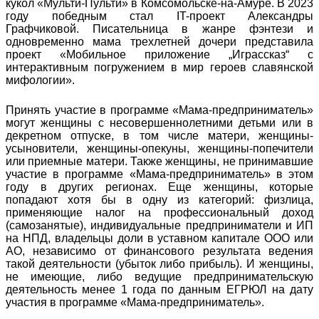
кукол «Мульти-Пульти» в Комсомольске-на-Амуре. В 2023
году победным стал IT-проект Александры
Графчиковой. Писательница в жанре фэнтези и
одновременно мама трехлетней дочери представила
проект «Мобильное приложение „Играссказ“ с
интерактивным погружением в мир героев славянской
мифологии».
Принять участие в программе «Мама-предприниматель»
могут женщины с несовершеннолетними детьми или в
декретном отпуске, в том числе матери, женщины-
усыновители, женщины-опекуны, женщины-попечители
или приемные матери. Также женщины, не принимавшие
участие в программе «Мама-предприниматель» в этом
году в других регионах. Еще женщины, которые
попадают хотя бы в одну из категорий: физлица,
применяющие налог на профессиональный доход
(самозанятые), индивидуальные предприниматели и ИП
на НПД, владельцы доли в уставном капитале ООО или
АО, независимо от финансового результата ведения
такой деятельности (убыток либо прибыль). И женщины,
не имеющие, либо ведущие предпринимательскую
деятельность менее 1 года по данным ЕГРЮЛ на дату
участия в программе «Мама-предприниматель».