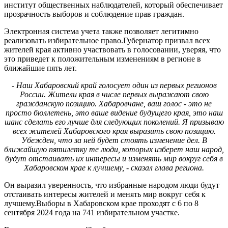
институт общественных наблюдателей, который обеспечивает
прозрачность выборов и соблюдение прав граждан.
Электронная система учета также позволяет легитимно
реализовать избирательное право.Губернатор призвал всех
жителей края активно участвовать в голосовании, уверяя, что
это приведет к положительным изменениям в регионе в
ближайшие пять лет.
- Наш Хабаровский край голосует один из первых регионов
России. Жители края в числе первых выражают свою
гражданскую позицию. Хабаровчане, ваш голос - это не
просто бюллетень, это ваше видение будущего края, это наш
шанс сделать его лучше для следующих поколений. Я призываю
всех жителей Хабаровского края выразить свою позицию.
Убежден, что за ней будет стоять изменение дел. В
ближайшую пятилетку те люди, которых изберет наш народ,
будут отстаивать их интересы и изменять мир вокруг себя в
Хабаровском крае к лучшему, - сказал глава региона.
Он выразил уверенность, что избранные народом люди будут
отстаивать интересы жителей и менять мир вокруг себя к
лучшему.Выборы в Хабаровском крае проходят с 6 по 8
сентября 2024 года на 741 избирательном участке.