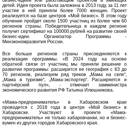
бизнес-идеей или работающим проектом и имеющих
детей. Идея проекта была заложена в 2013 году, за 11 лет
участие в ней приняли более 7000 женщин. Проект
реализуется на базе центров «Мой бизнес». В этом году
обучение пройдет около 1500 участниц из более чем 60
регионов страны. Победительница в каждом регионе
получит сертификат на 100000 рублей на развитие своей
бизнес-идеи. Организатор Программы -
Минэкономразвития России.
Все больше регионов страны присоединяются к
реализации программы. «В 2024 году на основе
обратной связи от участниц мы приняли решение о
развитии программы: расширится ее география с 63 до
70 регионов, реализуем ряд треков „Мама на селе“,
„Мама в туризме“, „Мама-экспортер“. Расширяется и
партнёрский пул», - отмечает замминистра
экономического развития РФ Татьяна Илюшникова.
«Мама-предприниматель» в Хабаровском крае
проводится с 2018 года в центре «Мой бизнес» в
Хабаровске. Участвуют в проекте «Мама-
предприниматель» не только хабаровчанки, но и бизнес-
вумен из других городов Хабаровского края.