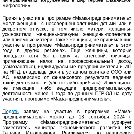
интерактивным погружением в мир героев славянской
мифологии».
Принять участие в программе «Мама-предприниматель»
могут женщины с несовершеннолетними детьми или в
декретном отпуске, в том числе матери, женщины-
усыновители, женщины-опекуны, женщины-попечители
или приемные матери. Также женщины, не принимавшие
участие в программе «Мама-предприниматель» в этом
году в других регионах. Еще женщины, которые
попадают хотя бы в одну из категорий: физлица,
применяющие налог на профессиональный доход
(самозанятые), индивидуальные предприниматели и ИП
на НПД, владельцы доли в уставном капитале ООО или
АО, независимо от финансового результата ведения
такой деятельности (убыток либо прибыль). И женщины,
не имеющие, либо ведущие предпринимательскую
деятельность менее 1 года по данным ЕГРЮЛ на дату
участия в программе «Мама-предприниматель».
Подать
заявку на участие в программе «Мама-
предприниматель» можно до 13 сентября 2024 г.
Программу «Мама-предприниматель» курирует
заместитель министра экономического развития РФ
Татьяна Илюшникова. Реализуется по нацпроекту