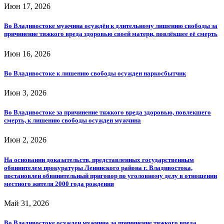
Июн 17, 2026
Во Владивостоке мужчина осуждён к длительному лишению свободы за
причинение тяжкого вреда здоровью своей матери, повлёкшее её смерть
Июн 16, 2026
Во Владивостоке к лишению свободы осужден наркосбытчик
Июн 3, 2026
Во Владивостоке за причинение тяжкого вреда здоровью, повлекшего
смерть, к лишению свободы осужден мужчина
Июн 2, 2026
На основании доказательств, представленных государственным
обвинителем прокуратуры Ленинского района г. Владивостока,
постановлен обвинительный приговор по уголовному делу в отношении
местного жителя 2000 года рождения
Май 31, 2026
Во Владивостоке осужден мужчина за причинение тяжкого вреда