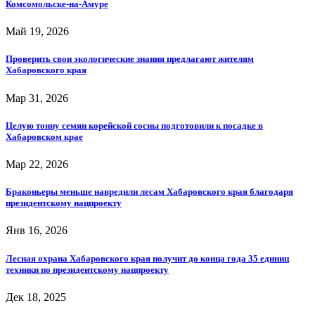
Комсомольске-на-Амуре
Май 19, 2026
Проверить свои экологические знания предлагают жителям
Хабаровского края
Мар 31, 2026
Целую тонну семян корейской сосны подготовили к посадке в
Хабаровском крае
Мар 22, 2026
Браконьеры меньше навредили лесам Хабаровского края благодаря
президентскому нацпроекту
Янв 16, 2026
Лесная охрана Хабаровского края получит до конца года 35 единиц
техники по президентскому нацпроекту
Дек 18, 2025