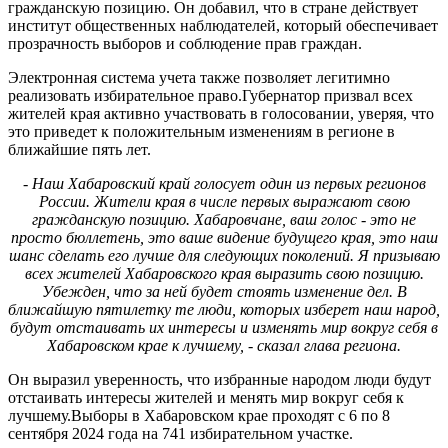
гражданскую позицию. Он добавил, что в стране действует
институт общественных наблюдателей, который обеспечивает
прозрачность выборов и соблюдение прав граждан.
Электронная система учета также позволяет легитимно
реализовать избирательное право.Губернатор призвал всех
жителей края активно участвовать в голосовании, уверяя, что
это приведет к положительным изменениям в регионе в
ближайшие пять лет.
- Наш Хабаровский край голосует один из первых регионов
России. Жители края в числе первых выражают свою
гражданскую позицию. Хабаровчане, ваш голос - это не
просто бюллетень, это ваше видение будущего края, это наш
шанс сделать его лучше для следующих поколений. Я призываю
всех жителей Хабаровского края выразить свою позицию.
Убежден, что за ней будет стоять изменение дел. В
ближайшую пятилетку те люди, которых изберет наш народ,
будут отстаивать их интересы и изменять мир вокруг себя в
Хабаровском крае к лучшему, - сказал глава региона.
Он выразил уверенность, что избранные народом люди будут
отстаивать интересы жителей и менять мир вокруг себя к
лучшему.Выборы в Хабаровском крае проходят с 6 по 8
сентября 2024 года на 741 избирательном участке.