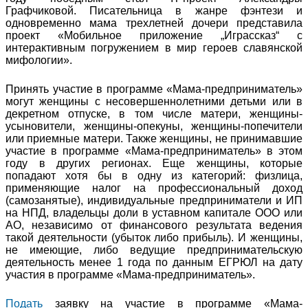
Графчиковой. Писательница в жанре фэнтези и
одновременно мама трехлетней дочери представила
проект «Мобильное приложение „Играссказ“ с
интерактивным погружением в мир героев славянской
мифологии».
Принять участие в программе «Мама-предприниматель»
могут женщины с несовершеннолетними детьми или в
декретном отпуске, в том числе матери, женщины-
усыновители, женщины-опекуны, женщины-попечители
или приемные матери. Также женщины, не принимавшие
участие в программе «Мама-предприниматель» в этом
году в других регионах. Еще женщины, которые
попадают хотя бы в одну из категорий: физлица,
применяющие налог на профессиональный доход
(самозанятые), индивидуальные предприниматели и ИП
на НПД, владельцы доли в уставном капитале ООО или
АО, независимо от финансового результата ведения
такой деятельности (убыток либо прибыль). И женщины,
не имеющие, либо ведущие предпринимательскую
деятельность менее 1 года по данным ЕГРЮЛ на дату
участия в программе «Мама-предприниматель».
Подать
заявку на участие в программе «Мама-