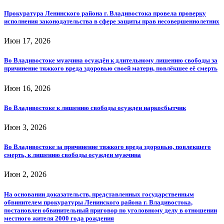
Прокуратура Ленинского района г. Владивостока провела проверку
исполнения законодательства в сфере защиты прав несовершеннолетних
Июн 17, 2026
Во Владивостоке мужчина осуждён к длительному лишению свободы за
причинение тяжкого вреда здоровью своей матери, повлёкшее её смерть
Июн 16, 2026
Во Владивостоке к лишению свободы осужден наркосбытчик
Июн 3, 2026
Во Владивостоке за причинение тяжкого вреда здоровью, повлекшего
смерть, к лишению свободы осужден мужчина
Июн 2, 2026
На основании доказательств, представленных государственным
обвинителем прокуратуры Ленинского района г. Владивостока,
постановлен обвинительный приговор по уголовному делу в отношении
местного жителя 2000 года рождения