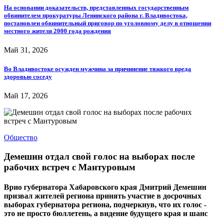
На основании доказательств, представленных государственным
обвинителем прокуратуры Ленинского района г. Владивостока,
постановлен обвинительный приговор по уголовному делу в отношении
местного жителя 2000 года рождения
Май 31, 2026
Во Владивостоке осужден мужчина за причинение тяжкого вреда
здоровью соседу
Май 17, 2026
Общество
Демешин отдал свой голос на выборах после
рабочих встреч с Мантуровым
Врио губернатора Хабаровского края Дмитрий Демешин
призвал жителей региона принять участие в досрочных
выборах губернатора региона, подчеркнув, что их голос -
это не просто бюллетень, а видение будущего края и шанс