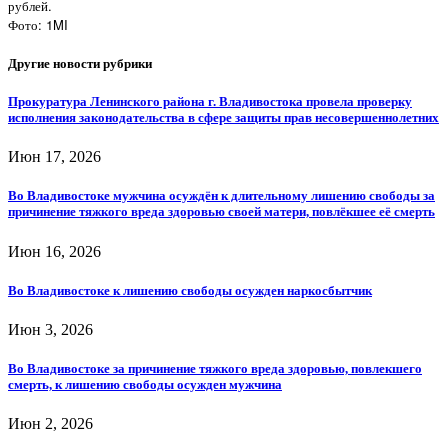
рублей.
Фото: 1MI
Другие новости рубрики
Прокуратура Ленинского района г. Владивостока провела проверку
исполнения законодательства в сфере защиты прав несовершеннолетних
Июн 17, 2026
Во Владивостоке мужчина осуждён к длительному лишению свободы за
причинение тяжкого вреда здоровью своей матери, повлёкшее её смерть
Июн 16, 2026
Во Владивостоке к лишению свободы осужден наркосбытчик
Июн 3, 2026
Во Владивостоке за причинение тяжкого вреда здоровью, повлекшего
смерть, к лишению свободы осужден мужчина
Июн 2, 2026