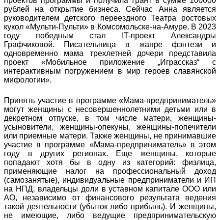
проектов программы и получила грант в сумме 100000
рублей на открытие бизнеса. Сейчас Анна является
руководителем детского переездного Театра ростовых
кукол «Мульти-Пульти» в Комсомольске-на-Амуре. В 2023
году победным стал IT-проект Александры
Графчиковой. Писательница в жанре фэнтези и
одновременно мама трехлетней дочери представила
проект «Мобильное приложение „Играссказ“ с
интерактивным погружением в мир героев славянской
мифологии».
Принять участие в программе «Мама-предприниматель»
могут женщины с несовершеннолетними детьми или в
декретном отпуске, в том числе матери, женщины-
усыновители, женщины-опекуны, женщины-попечители
или приемные матери. Также женщины, не принимавшие
участие в программе «Мама-предприниматель» в этом
году в других регионах. Еще женщины, которые
попадают хотя бы в одну из категорий: физлица,
применяющие налог на профессиональный доход
(самозанятые), индивидуальные предприниматели и ИП
на НПД, владельцы доли в уставном капитале ООО или
АО, независимо от финансового результата ведения
такой деятельности (убыток либо прибыль). И женщины,
не имеющие, либо ведущие предпринимательскую