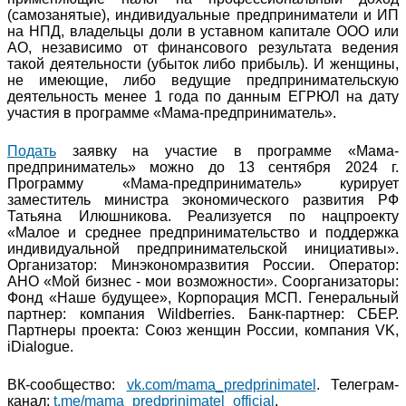
(самозанятые), индивидуальные предприниматели и ИП
на НПД, владельцы доли в уставном капитале ООО или
АО, независимо от финансового результата ведения
такой деятельности (убыток либо прибыль). И женщины,
не имеющие, либо ведущие предпринимательскую
деятельность менее 1 года по данным ЕГРЮЛ на дату
участия в программе «Мама-предприниматель».
Подать
заявку на участие в программе «Мама-
предприниматель» можно до 13 сентября 2024 г.
Программу «Мама-предприниматель» курирует
заместитель министра экономического развития РФ
Татьяна Илюшникова. Реализуется по нацпроекту
«Малое и среднее предпринимательство и поддержка
индивидуальной предпринимательской инициативы».
Организатор: Минэкономразвития России. Оператор:
АНО «Мой бизнес - мои возможности». Соорганизаторы:
Фонд «Наше будущее», Корпорация МСП. Генеральный
партнер: компания Wildberries. Банк-партнер: СБЕР.
Партнеры проекта: Союз женщин России, компания VK,
iDialogue.
ВК-сообщество:
vk.com/mama_predprinimatel
. Телеграм-
канал:
t.me/mama_predprinimatel_official
.