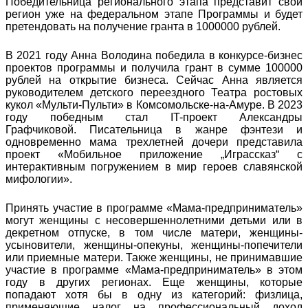
Победительница регионального этапа представит свой
регион уже на федеральном этапе Программы и будет
претендовать на получение гранта в 1000000 рублей.
В 2021 году Анна Володина победила в конкурсе-бизнес
проектов программы и получила грант в сумме 100000
рублей на открытие бизнеса. Сейчас Анна является
руководителем детского переездного Театра ростовых
кукол «Мульти-Пульти» в Комсомольске-на-Амуре. В 2023
году победным стал IT-проект Александры
Графчиковой. Писательница в жанре фэнтези и
одновременно мама трехлетней дочери представила
проект «Мобильное приложение „Играссказ“ с
интерактивным погружением в мир героев славянской
мифологии».
Принять участие в программе «Мама-предприниматель»
могут женщины с несовершеннолетними детьми или в
декретном отпуске, в том числе матери, женщины-
усыновители, женщины-опекуны, женщины-попечители
или приемные матери. Также женщины, не принимавшие
участие в программе «Мама-предприниматель» в этом
году в других регионах. Еще женщины, которые
попадают хотя бы в одну из категорий: физлица,
применяющие налог на профессиональный доход