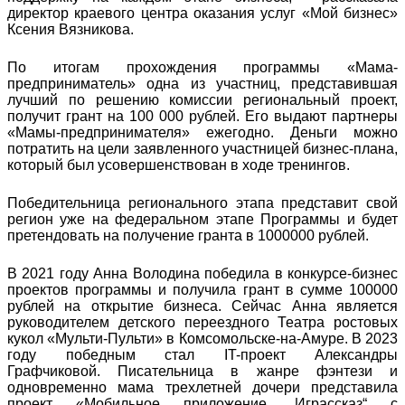
директор краевого центра оказания услуг «Мой бизнес»
Ксения Вязникова.
По итогам прохождения программы «Мама-
предприниматель» одна из участниц, представившая
лучший по решению комиссии региональный проект,
получит грант на 100 000 рублей. Его выдают партнеры
«Мамы-предпринимателя» ежегодно. Деньги можно
потратить на цели заявленного участницей бизнес-плана,
который был усовершенствован в ходе тренингов.
Победительница регионального этапа представит свой
регион уже на федеральном этапе Программы и будет
претендовать на получение гранта в 1000000 рублей.
В 2021 году Анна Володина победила в конкурсе-бизнес
проектов программы и получила грант в сумме 100000
рублей на открытие бизнеса. Сейчас Анна является
руководителем детского переездного Театра ростовых
кукол «Мульти-Пульти» в Комсомольске-на-Амуре. В 2023
году победным стал IT-проект Александры
Графчиковой. Писательница в жанре фэнтези и
одновременно мама трехлетней дочери представила
проект «Мобильное приложение „Играссказ“ с