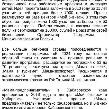
бизнес-идеей или работающим проектом и имеющих
детей. Идея проекта была заложена в 2013 году, за 11 лет
участие в ней приняли более 7000 женщин. Проект
реализуется на базе центров «Мой бизнес». В этом году
обучение пройдет около 1500 участниц из более чем 60
регионов страны. Победительница в каждом регионе
получит сертификат на 100000 рублей на развитие своей
бизнес-идеи. Организатор Программы -
Минэкономразвития России.
Все больше регионов страны присоединяются к
реализации программы. «В 2024 году на основе
обратной связи от участниц мы приняли решение о
развитии программы: расширится ее география с 63 до
70 регионов, реализуем ряд треков „Мама на селе“,
„Мама в туризме“, „Мама-экспортер“. Расширяется и
партнёрский пул», - отмечает замминистра
экономического развития РФ Татьяна Илюшникова.
«Мама-предприниматель» в Хабаровском крае
проводится с 2018 года в центре «Мой бизнес» в
Хабаровске. Участвуют в проекте «Мама-
предприниматель» не только хабаровчанки, но и бизнес-
вумен из других городов Хабаровского края.