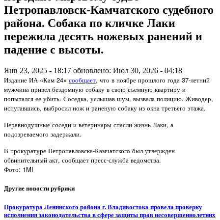
Петропавловск-Камчатского судебного
района. Собака по кличке Лаки
пережила десять ножевых ранений и
падение с высоты.
Янв 23, 2025 - 18:17
обновлено: Июл 30, 2026 - 04:18
Издание ИА «Кам 24»
сообщает
, что в ноябре прошлого года 37-летний
мужчина привел бездомную собаку в свою съемную квартиру и
попытался ее убить. Соседка, услышав шум, вызвала полицию. Живодер,
испугавшись, выбросил нож и раненую собаку из окна третьего этажа.
Неравнодушные соседи и ветеринары спасли жизнь Лаки, а
подозреваемого задержали.
В прокуратуре Петропавловска-Камчатского был утвержден
обвинительный акт, сообщает пресс-служба ведомства.
Фото: 1MI
Другие новости рубрики
Прокуратура Ленинского района г. Владивостока провела проверку
исполнения законодательства в сфере защиты прав несовершеннолетних