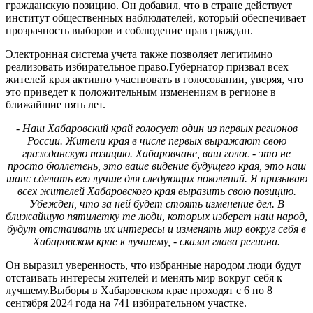
гражданскую позицию. Он добавил, что в стране действует
институт общественных наблюдателей, который обеспечивает
прозрачность выборов и соблюдение прав граждан.
Электронная система учета также позволяет легитимно
реализовать избирательное право.Губернатор призвал всех
жителей края активно участвовать в голосовании, уверяя, что
это приведет к положительным изменениям в регионе в
ближайшие пять лет.
- Наш Хабаровский край голосует один из первых регионов
России. Жители края в числе первых выражают свою
гражданскую позицию. Хабаровчане, ваш голос - это не
просто бюллетень, это ваше видение будущего края, это наш
шанс сделать его лучше для следующих поколений. Я призываю
всех жителей Хабаровского края выразить свою позицию.
Убежден, что за ней будет стоять изменение дел. В
ближайшую пятилетку те люди, которых изберет наш народ,
будут отстаивать их интересы и изменять мир вокруг себя в
Хабаровском крае к лучшему, - сказал глава региона.
Он выразил уверенность, что избранные народом люди будут
отстаивать интересы жителей и менять мир вокруг себя к
лучшему.Выборы в Хабаровском крае проходят с 6 по 8
сентября 2024 года на 741 избирательном участке.