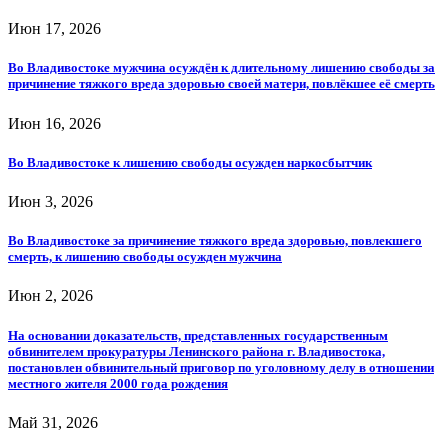
Июн 17, 2026
Во Владивостоке мужчина осуждён к длительному лишению свободы за
причинение тяжкого вреда здоровью своей матери, повлёкшее её смерть
Июн 16, 2026
Во Владивостоке к лишению свободы осужден наркосбытчик
Июн 3, 2026
Во Владивостоке за причинение тяжкого вреда здоровью, повлекшего
смерть, к лишению свободы осужден мужчина
Июн 2, 2026
На основании доказательств, представленных государственным
обвинителем прокуратуры Ленинского района г. Владивостока,
постановлен обвинительный приговор по уголовному делу в отношении
местного жителя 2000 года рождения
Май 31, 2026