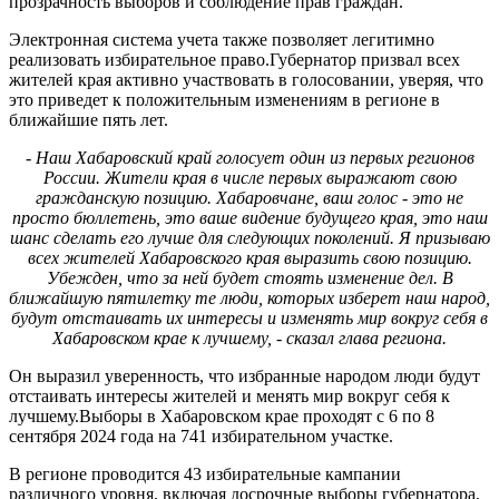
прозрачность выборов и соблюдение прав граждан.
Электронная система учета также позволяет легитимно
реализовать избирательное право.Губернатор призвал всех
жителей края активно участвовать в голосовании, уверяя, что
это приведет к положительным изменениям в регионе в
ближайшие пять лет.
- Наш Хабаровский край голосует один из первых регионов
России. Жители края в числе первых выражают свою
гражданскую позицию. Хабаровчане, ваш голос - это не
просто бюллетень, это ваше видение будущего края, это наш
шанс сделать его лучше для следующих поколений. Я призываю
всех жителей Хабаровского края выразить свою позицию.
Убежден, что за ней будет стоять изменение дел. В
ближайшую пятилетку те люди, которых изберет наш народ,
будут отстаивать их интересы и изменять мир вокруг себя в
Хабаровском крае к лучшему, - сказал глава региона.
Он выразил уверенность, что избранные народом люди будут
отстаивать интересы жителей и менять мир вокруг себя к
лучшему.Выборы в Хабаровском крае проходят с 6 по 8
сентября 2024 года на 741 избирательном участке.
В регионе проводится 43 избирательные кампании
различного уровня, включая досрочные выборы губернатора,