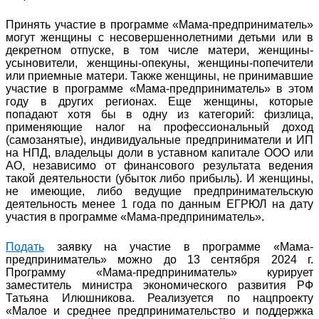
Принять участие в программе «Мама-предприниматель»
могут женщины с несовершеннолетними детьми или в
декретном отпуске, в том числе матери, женщины-
усыновители, женщины-опекуны, женщины-попечители
или приемные матери. Также женщины, не принимавшие
участие в программе «Мама-предприниматель» в этом
году в других регионах. Еще женщины, которые
попадают хотя бы в одну из категорий: физлица,
применяющие налог на профессиональный доход
(самозанятые), индивидуальные предприниматели и ИП
на НПД, владельцы доли в уставном капитале ООО или
АО, независимо от финансового результата ведения
такой деятельности (убыток либо прибыль). И женщины,
не имеющие, либо ведущие предпринимательскую
деятельность менее 1 года по данным ЕГРЮЛ на дату
участия в программе «Мама-предприниматель».
Подать
заявку на участие в программе «Мама-
предприниматель» можно до 13 сентября 2024 г.
Программу «Мама-предприниматель» курирует
заместитель министра экономического развития РФ
Татьяна Илюшникова. Реализуется по нацпроекту
«Малое и среднее предпринимательство и поддержка