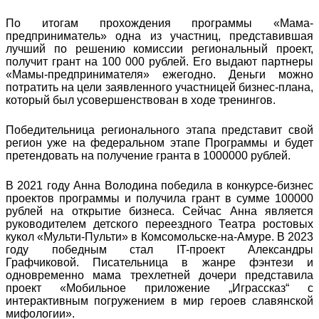
По итогам прохождения программы «Мама-
предприниматель» одна из участниц, представившая
лучший по решению комиссии региональный проект,
получит грант на 100 000 рублей. Его выдают партнеры
«Мамы-предпринимателя» ежегодно. Деньги можно
потратить на цели заявленного участницей бизнес-плана,
который был усовершенствован в ходе тренингов.
Победительница регионального этапа представит свой
регион уже на федеральном этапе Программы и будет
претендовать на получение гранта в 1000000 рублей.
В 2021 году Анна Володина победила в конкурсе-бизнес
проектов программы и получила грант в сумме 100000
рублей на открытие бизнеса. Сейчас Анна является
руководителем детского переездного Театра ростовых
кукол «Мульти-Пульти» в Комсомольске-на-Амуре. В 2023
году победным стал IT-проект Александры
Графчиковой. Писательница в жанре фэнтези и
одновременно мама трехлетней дочери представила
проект «Мобильное приложение „Играссказ“ с
интерактивным погружением в мир героев славянской
мифологии».