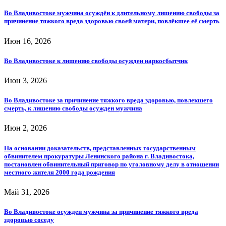
Во Владивостоке мужчина осуждён к длительному лишению свободы за
причинение тяжкого вреда здоровью своей матери, повлёкшее её смерть
Июн 16, 2026
Во Владивостоке к лишению свободы осужден наркосбытчик
Июн 3, 2026
Во Владивостоке за причинение тяжкого вреда здоровью, повлекшего
смерть, к лишению свободы осужден мужчина
Июн 2, 2026
На основании доказательств, представленных государственным
обвинителем прокуратуры Ленинского района г. Владивостока,
постановлен обвинительный приговор по уголовному делу в отношении
местного жителя 2000 года рождения
Май 31, 2026
Во Владивостоке осужден мужчина за причинение тяжкого вреда
здоровью соседу