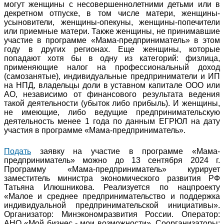
могут женщины с несовершеннолетними детьми или в
декретном отпуске, в том числе матери, женщины-
усыновители, женщины-опекуны, женщины-попечители
или приемные матери. Также женщины, не принимавшие
участие в программе «Мама-предприниматель» в этом
году в других регионах. Еще женщины, которые
попадают хотя бы в одну из категорий: физлица,
применяющие налог на профессиональный доход
(самозанятые), индивидуальные предприниматели и ИП
на НПД, владельцы доли в уставном капитале ООО или
АО, независимо от финансового результата ведения
такой деятельности (убыток либо прибыль). И женщины,
не имеющие, либо ведущие предпринимательскую
деятельность менее 1 года по данным ЕГРЮЛ на дату
участия в программе «Мама-предприниматель».
Подать
заявку на участие в программе «Мама-
предприниматель» можно до 13 сентября 2024 г.
Программу «Мама-предприниматель» курирует
заместитель министра экономического развития РФ
Татьяна Илюшникова. Реализуется по нацпроекту
«Малое и среднее предпринимательство и поддержка
индивидуальной предпринимательской инициативы».
Организатор: Минэкономразвития России. Оператор:
АНО «Мой бизнес - мои возможности». Соорганизаторы: