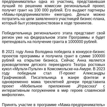
предприниматель» одна из участниц, представившая
лучший по решению комиссии региональный проект,
получит грант на 100 000 рублей. Его выдают партнеры
«Мамы-предпринимателя» ежегодно. Деньги можно
потратить на цели заявленного участницей бизнес-плана,
который был усовершенствован в ходе тренингов.
Победительница регионального этапа представит свой
регион уже на федеральном этапе Программы и будет
претендовать на получение гранта в 1000000 рублей.
В 2021 году Анна Володина победила в конкурсе-бизнес
проектов программы и получила грант в сумме 100000
рублей на открытие бизнеса. Сейчас Анна является
руководителем детского переездного Театра ростовых
кукол «Мульти-Пульти» в Комсомольске-на-Амуре. В 2023
году победным стал IT-проект Александры
Графчиковой. Писательница в жанре фэнтези и
одновременно мама трехлетней дочери представила
проект «Мобильное приложение „Играссказ“ с
интерактивным погружением в мир героев славянской
мифологии».
Принять участие в программе «Мама-предприниматель»