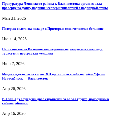
Прокуратура Ленинского района г. Владивостока организовала
проверку по факту падения несовершеннолетней с подпорной стены
Май 31, 2026
Пятерых спасли на пожаре в Приморье: один человек в больнице
Июн 14, 2026
На Камчатке на Вилючинском перевале перевернулся снегоход с
туристами, пострадала женщина
Июн 7, 2026
Медики ждали пассажиров: ЧП произошло в небе на рейсе Уфа —
Новосибирск — Владивосток
Апр 26, 2026
В Улан-Удэ осуждены двое строителей за обвал грунта, приведший к
гибели рабочего
Апр 16, 2026