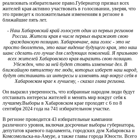
реализовать избирательное право.Губернатор призвал всех
жителей края активно участвовать в голосовании, уверяя, что
это приведет к положительным изменениям в регионе в
ближайшие пять лет.
- Наш Хабаровский край голосует один из первых регионов
России. Жители края в числе первых выражают свою
гражданскую позицию. Хабаровчане, ваш голос - это не
просто бюллетень, это ваше видение будущего края, это наш
шанс сделать его лучше для следующих поколений. Я призываю
всех жителей Хабаровского края выразить свою позицию.
Убежден, что за ней будет стоять изменение дел. В
ближайшую пятилетку те люди, которых изберет наш народ,
будут отстаивать их интересы и изменять мир вокруг себя в
Хабаровском крае к лучшему, - сказал глава региона.
Он выразил уверенность, что избранные народом люди будут
отстаивать интересы жителей и менять мир вокруг себя к
лучшему.Выборы в Хабаровском крае проходят с 6 по 8
сентября 2024 года на 741 избирательном участке.
В регионе проводится 43 избирательные кампании
различного уровня, включая досрочные выборы губернатора,
депутатов краевого парламента, городских дум Хабаровска и
Комсомольска-на-Амуре, а также главы города Юности. Всего