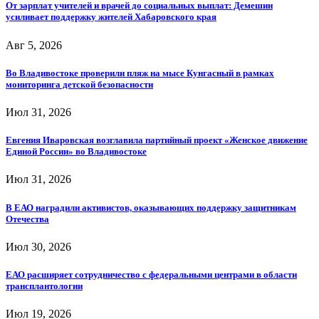
От зарплат учителей и врачей до социальных выплат: Демешин
усиливает поддержку жителей Хабаровского края
Авг 5, 2026
Во Владивостоке проверили пляж на мысе Кунгасный в рамках
мониторинга детской безопасности
Июл 31, 2026
Евгения Иваровская возглавила партийный проект «Женское движение
Единой России» во Владивостоке
Июл 31, 2026
В ЕАО наградили активистов, оказывающих поддержку защитникам
Отечества
Июл 30, 2026
ЕАО расширяет сотрудничество с федеральными центрами в области
трансплантологии
Июл 19, 2026