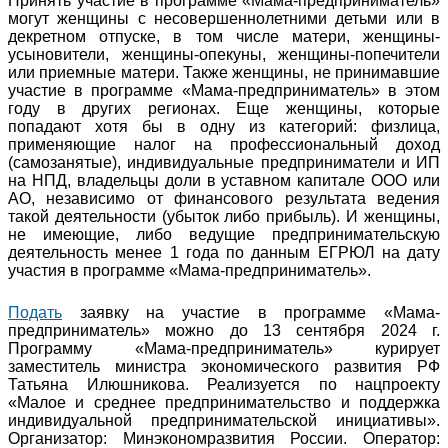
Принять участие в программе «Мама-предприниматель»
могут женщины с несовершеннолетними детьми или в
декретном отпуске, в том числе матери, женщины-
усыновители, женщины-опекуны, женщины-попечители
или приемные матери. Также женщины, не принимавшие
участие в программе «Мама-предприниматель» в этом
году в других регионах. Еще женщины, которые
попадают хотя бы в одну из категорий: физлица,
применяющие налог на профессиональный доход
(самозанятые), индивидуальные предприниматели и ИП
на НПД, владельцы доли в уставном капитале ООО или
АО, независимо от финансового результата ведения
такой деятельности (убыток либо прибыль). И женщины,
не имеющие, либо ведущие предпринимательскую
деятельность менее 1 года по данным ЕГРЮЛ на дату
участия в программе «Мама-предприниматель».
Подать
заявку на участие в программе «Мама-
предприниматель» можно до 13 сентября 2024 г.
Программу «Мама-предприниматель» курирует
заместитель министра экономического развития РФ
Татьяна Илюшникова. Реализуется по нацпроекту
«Малое и среднее предпринимательство и поддержка
индивидуальной предпринимательской инициативы».
Организатор: Минэкономразвития России. Оператор: