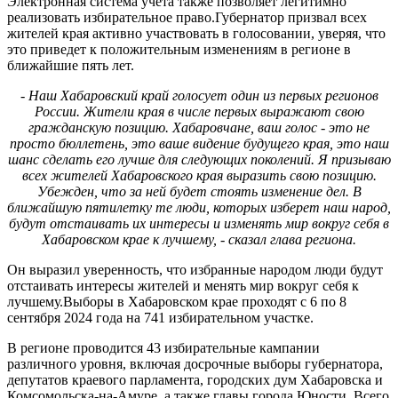
Электронная система учета также позволяет легитимно
реализовать избирательное право.Губернатор призвал всех
жителей края активно участвовать в голосовании, уверяя, что
это приведет к положительным изменениям в регионе в
ближайшие пять лет.
- Наш Хабаровский край голосует один из первых регионов
России. Жители края в числе первых выражают свою
гражданскую позицию. Хабаровчане, ваш голос - это не
просто бюллетень, это ваше видение будущего края, это наш
шанс сделать его лучше для следующих поколений. Я призываю
всех жителей Хабаровского края выразить свою позицию.
Убежден, что за ней будет стоять изменение дел. В
ближайшую пятилетку те люди, которых изберет наш народ,
будут отстаивать их интересы и изменять мир вокруг себя в
Хабаровском крае к лучшему, - сказал глава региона.
Он выразил уверенность, что избранные народом люди будут
отстаивать интересы жителей и менять мир вокруг себя к
лучшему.Выборы в Хабаровском крае проходят с 6 по 8
сентября 2024 года на 741 избирательном участке.
В регионе проводится 43 избирательные кампании
различного уровня, включая досрочные выборы губернатора,
депутатов краевого парламента, городских дум Хабаровска и
Комсомольска-на-Амуре, а также главы города Юности. Всего