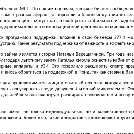
 субъектов МСП. По нашим оценкам, женское бизнес-сообщество с
самых разных сферах - от торговли и бьюти-индустрии до сель
менно женщины могут стать точкой роста стабильного и надеж
 предпринимательства и инновационной деятельности минэконом
сь программой
поддержки
, вложив в свои бизнесы 277,4 ми
дустрию. Такие результаты подчеркивают важность и эффектив
о займа является история Натальи Верещагиной. Три года наз
лагодаря льготному займу Наталья смогла оснастить кабинет 
рные аппараты и УЗИ. Это позволило расширить спектр пред
 вновь обратиться за поддержкой в Фонд, так как ставки в ба
ющая предпринимательница и опытный технолог, которая решил
евать популярность среди девушек. Льготный микрозаем от Фо
альнейшем она планирует расширять производство и ассортим
рае имеет не только индивидуальные, но и коллективные пр
ня жизни. Более того, такие инициативы вдохновляют других 