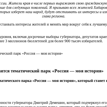
оссии. Жители края в числе первых выражают свою гражданскую 
учше для следующих поколений. Я призываю всех жителей Хабаров
орых изберет наш народ, будут отстаивать их интересы и изменя
глава региона.
стаивать интересы жителей и менять мир вокруг себя к лучшему.
уровня, включая досрочные выборы губернатора, депутатов крае
лее 3 миллионов бюллетеней для более 900 тысяч избирателей.
вится тематический парк «Россия — моя история»
тематического парка «Россия — моя история», который ста
сти губернатора Дмитрий Демешин, который подчеркнул его зна
л основные цели и задачи парка, отметив, что он будет спосо