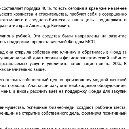
оставляет порядка 40 %, то есть сегодня в крае уже не менее
ского хозяйства и строительства, пробуют себя в совершенно
ного малого и среднего бизнеса, а наша цель - поддержать и
развития края Александр Климкин.
ллиона рублей. Эти средства были направлены на развитие
ность поддержки, предоставляемой Фондом МСП.
ад она открыла собственную клинику и обратилась в Фонд за
функциональной диагностики и физиотерапевтический кабинет
оставляемых услуг и увеличить поток пациентов на 20%. В
нках значительно выше.
а открыть собственный цех по производству модной женской
нда позволил Анастасии закупить необходимое оборудование,
ент, и вновь рассчитывает на поддержку Фонда для закупки
еимущества. Успешные бизнес-леди создают рабочие места,
женщин на открытие собственного дела, формируя позитивный