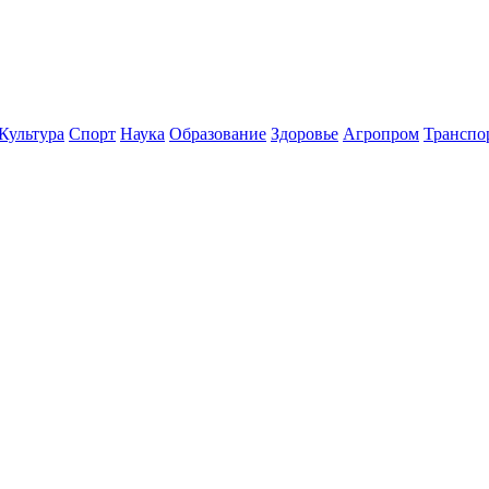
Культура
Спорт
Наука
Образование
Здоровье
Агропром
Транспо