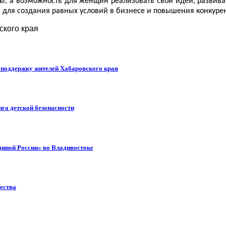
, а возможность для женщин реализовать свои идеи, развиват
 для создания равных условий в бизнесе и повышения конкуре
ского края
т поддержку жителей Хабаровского края
га детской безопасности
диной России» во Владивостоке
ества