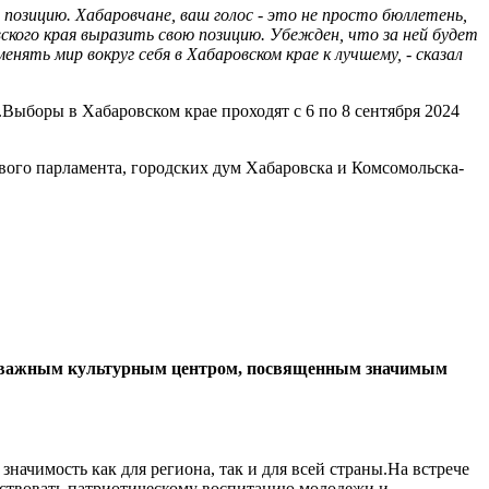
позицию. Хабаровчане, ваш голос - это не просто бюллетень,
ского края выразить свою позицию. Убежден, что за ней будет
ть мир вокруг себя в Хабаровском крае к лучшему, - сказал
Выборы в Хабаровском крае проходят с 6 по 8 сентября 2024
вого парламента, городских дум Хабаровска и Комсомольска-
нет важным культурным центром, посвященным значимым
чимость как для региона, так и для всей страны.На встрече
бствовать патриотическому воспитанию молодежи и