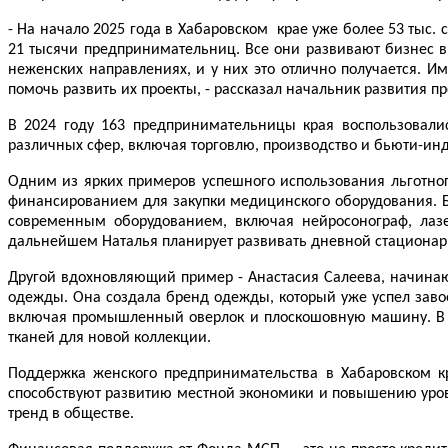
- На начало 2025 года в Хабаровском крае уже более 53 тыс.
21 тысячи предпринимательниц. Все они развивают бизнес в 
неженских направлениях, и у них это отлично получается. И
помочь развить их проекты, - рассказал начальник развития
В 2024 году 163 предпринимательницы края воспользовали
различных сфер, включая торговлю, производство и бьюти-ин
Одним из ярких примеров успешного использования льготног
финансированием для закупки медицинского оборудования. Б
современным оборудованием, включая нейросонограф, лазе
дальнейшем Наталья планирует развивать дневной стационар и
Другой вдохновляющий пример - Анастасия Салеева, начина
одежды. Она создала бренд одежды, который уже успел заво
включая промышленный оверлок и плоскошовную машину. В д
тканей для новой коллекции.
Поддержка женского предпринимательства в Хабаровском к
способствуют развитию местной экономики и повышению уров
тренд в обществе.