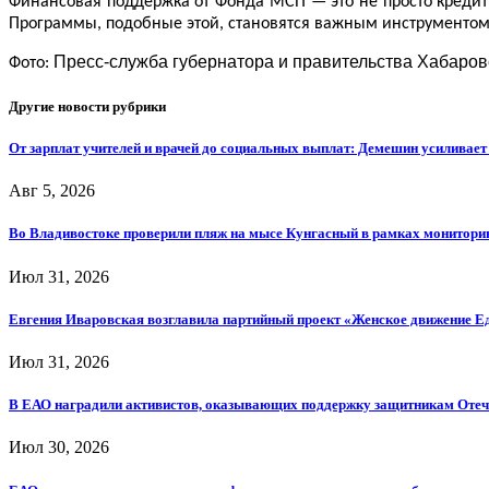
Финансовая поддержка от Фонда МСП — это не просто кредиты
Программы, подобные этой, становятся важным инструментом
Пресс-служба губернатора и правительства Хабаров
Фото:
Другие новости рубрики
От зарплат учителей и врачей до социальных выплат: Демешин усиливае
Авг 5, 2026
Во Владивостоке проверили пляж на мысе Кунгасный в рамках мониторин
Июл 31, 2026
Евгения Иваровская возглавила партийный проект «Женское движение Е
Июл 31, 2026
В ЕАО наградили активистов, оказывающих поддержку защитникам Отеч
Июл 30, 2026