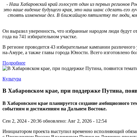
- Наш Хабаровский край голосует один из первых регионов Р
это ваше видение будущего края, это наш шанс сделать его л
стоять изменение дел. В ближайшую пятилетку те люди, кот
Он выразил уверенность, что избранные народом люди будут от
года на 741 избирательном участке.
В регионе проводится 43 избирательные кампании различного 
на-Амуре, а также главы города Юности. Всего изготовлено бо
Подробнее
Культура
В Хабаровском крае, при поддержке Путина, поя
В Хабаровском крае планируется создание амбициозного 
событиям и достижениям на Дальнем Востоке.
Сен 2, 2024 - 20:36
обновлено: Авг 2, 2026 - 12:54
Инициатором проекта выступил временно исполняющий обязанно
с Президентом России Владимиром Путиным Демешин представи