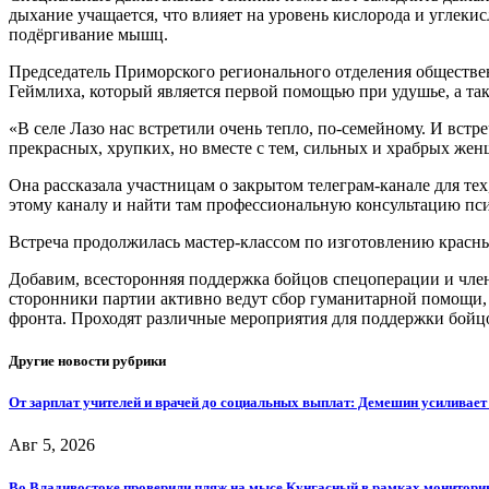
дыхание учащается, что влияет на уровень кислорода и углеки
подёргивание мышц.
Председатель Приморского регионального отделения обществе
Геймлиха, который является первой помощью при удушье, а так
«В селе Лазо нас встретили очень тепло, по-семейному. И вст
прекрасных, хрупких, но вместе с тем, сильных и храбрых же
Она рассказала участницам о закрытом телеграм-канале для те
этому каналу и найти там профессиональную консультацию пси
Встреча продолжилась мастер-классом по изготовлению красных
Добавим, всесторонняя поддержка бойцов спецоперации и чле
сторонники партии активно ведут сбор гуманитарной помощи,
фронта. Проходят различные мероприятия для поддержки бойцо
Другие новости рубрики
От зарплат учителей и врачей до социальных выплат: Демешин усиливае
Авг 5, 2026
Во Владивостоке проверили пляж на мысе Кунгасный в рамках мониторин