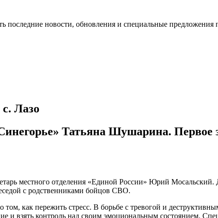
ть последние новости, обновления и специальные предложения 
с. Лазо
«Синегорье» Татьяна Шушарина. Первое з
кретарь местного отделения «Единой России» Юрий Мосальский. 
 беседой с родственниками бойцов СВО.
 том, как пережить стресс. В борьбе с тревогой и деструктивн
е и взять контроль над своим эмоциональным состоянием. Спе