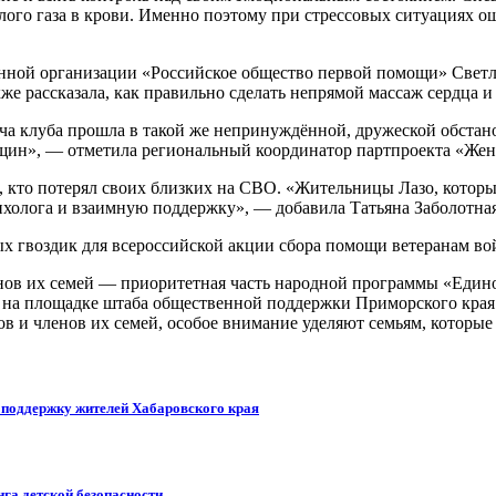
слого газа в крови. Именно поэтому при стрессовых ситуациях о
нной организации «Российское общество первой помощи» Светл
же рассказала, как правильно сделать непрямой массаж сердца и
реча клуба прошла в такой же непринуждённой, дружеской обстан
нщин», — отметила региональный координатор партпроекта «Жен
х, кто потерял своих близких на СВО. «Жительницы Лазо, которы
холога и взаимную поддержку», — добавила Татьяна Заболотная
 гвоздик для всероссийской акции сбора помощи ветеранам войн
нов их семей — приоритетная часть народной программы «Едино
 на площадке штаба общественной поддержки Приморского края
в и членов их семей, особое внимание уделяют семьям, которые
т поддержку жителей Хабаровского края
га детской безопасности