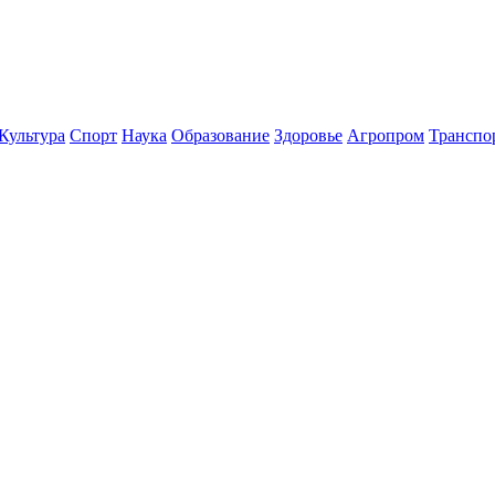
Культура
Спорт
Наука
Образование
Здоровье
Агропром
Транспо