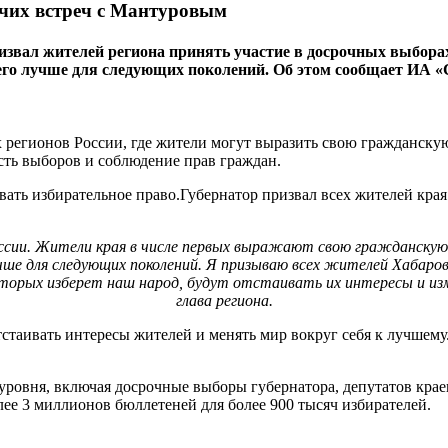
очих встреч с Мантуровым
ал жителей региона принять участие в досрочных выборах гу
 его лучше для следующих поколений. Об этом сообщает ИА «
 регионов России, где жители могут выразить свою гражданскую
сть выборов и соблюдение прав граждан.
ать избирательное право.Губернатор призвал всех жителей края 
оссии. Жители края в числе первых выражают свою гражданскую 
учше для следующих поколений. Я призываю всех жителей Хабаров
орых изберет наш народ, будут отстаивать их интересы и изменя
глава региона.
стаивать интересы жителей и менять мир вокруг себя к лучшему.
уровня, включая досрочные выборы губернатора, депутатов крае
лее 3 миллионов бюллетеней для более 900 тысяч избирателей.