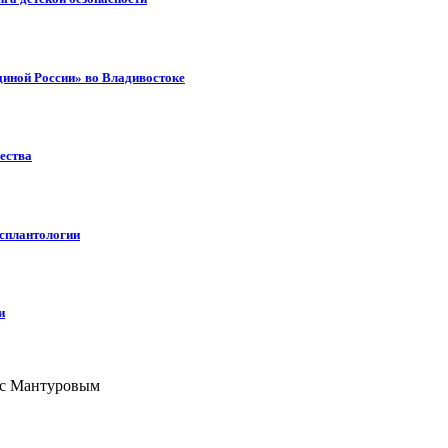
диной России» во Владивостоке
ества
нсплантологии
и