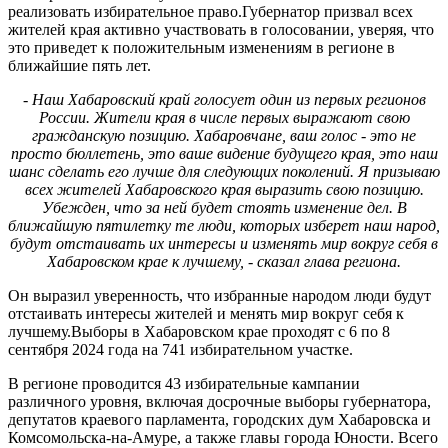
реализовать избирательное право.Губернатор призвал всех
жителей края активно участвовать в голосовании, уверяя, что
это приведет к положительным изменениям в регионе в
ближайшие пять лет.
- Наш Хабаровский край голосует один из первых регионов
России. Жители края в числе первых выражают свою
гражданскую позицию. Хабаровчане, ваш голос - это не
просто бюллетень, это ваше видение будущего края, это наш
шанс сделать его лучше для следующих поколений. Я призываю
всех жителей Хабаровского края выразить свою позицию.
Убежден, что за ней будет стоять изменение дел. В
ближайшую пятилетку те люди, которых изберет наш народ,
будут отстаивать их интересы и изменять мир вокруг себя в
Хабаровском крае к лучшему, - сказал глава региона.
Он выразил уверенность, что избранные народом люди будут
отстаивать интересы жителей и менять мир вокруг себя к
лучшему.Выборы в Хабаровском крае проходят с 6 по 8
сентября 2024 года на 741 избирательном участке.
В регионе проводится 43 избирательные кампании
различного уровня, включая досрочные выборы губернатора,
депутатов краевого парламента, городских дум Хабаровска и
Комсомольска-на-Амуре, а также главы города Юности. Всего