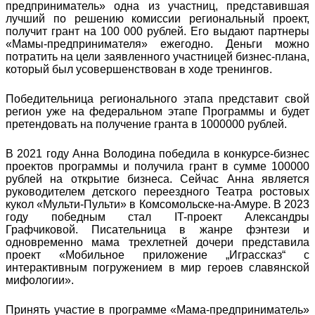
предприниматель» одна из участниц, представившая
лучший по решению комиссии региональный проект,
получит грант на 100 000 рублей. Его выдают партнеры
«Мамы-предпринимателя» ежегодно. Деньги можно
потратить на цели заявленного участницей бизнес-плана,
который был усовершенствован в ходе тренингов.
Победительница регионального этапа представит свой
регион уже на федеральном этапе Программы и будет
претендовать на получение гранта в 1000000 рублей.
В 2021 году Анна Володина победила в конкурсе-бизнес
проектов программы и получила грант в сумме 100000
рублей на открытие бизнеса. Сейчас Анна является
руководителем детского переездного Театра ростовых
кукол «Мульти-Пульти» в Комсомольске-на-Амуре. В 2023
году победным стал IT-проект Александры
Графчиковой. Писательница в жанре фэнтези и
одновременно мама трехлетней дочери представила
проект «Мобильное приложение „Играссказ“ с
интерактивным погружением в мир героев славянской
мифологии».
Принять участие в программе «Мама-предприниматель»