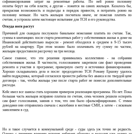
софинансирования
затрат на ремонтные
работ
ы. По ней ровно половину
оплаты
берут на себя власти, а другая - ложится на самих жильцов.
Казал
ось бы,
прекрасная возможность и подъезды в порядок привести, и
потратить ровно на
половину меньше. Но часть жильцов посчитала иначе, не пожелав платить по
счетам
,
и устроила затем
настоящее испытание для ТСН и его руководства.
Откуда ноги растут
Причиной
для скандала послужило банальное нежелание платить по счетам. Так,
суммы в квитанциях после старта ремонтных работ у собственников жилья в доме на
Ивановской действительно выросли - ремонт обходился в среднем в 9-15 тысяч
рублей на квартиру. При этом можно было оплачивать эту сумму по частям,
жильцам предоставили рассрочку на три месяца.
Самое главное, что эти решения принимались коллективно - на собрании
собственников жилья. В частности, голосованием закрепили сам факт проведения
ремонта и участия в программе, примерную смету и источники финансирования.
Хорошо складывались дела и после: председателю ТСН Роману Ершову удалось
найти подрядчика, который согласился провести работы без аванса и по твердой цене
договора - так, чтобы жильцы уже после старта работ не понесли дополнительные
расходы.
Кейс имел все шансы стать хорошим примером реализации программы. Но нет. Пока
большая часть жильцов исправно платила по счетам, семь человек решили оспорить
сам факт голосования, заявив о том, что оно было сфальсифицировано. С этими
доводами они отправились сначала с жалобами в местные СМИ, а затем - с исковым
заявлением в суд.
Но и такое случается в коммунальной среде - суды здесь уж точно не редкость.
Однако с течением времени история набирает обороты и выходит уже далеко за