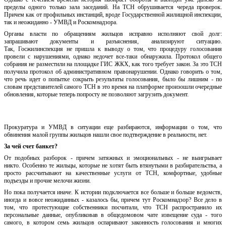
пределы одного только зала заседаний. На ТСН обрушивается череда проверок.
Причем как от
профильных инстанций, вроде Государственной жилищ
ной инспекции,
так и неожиданно
- УМВД и Роскомнадзора.
Органы власти по обращениям жильцов исправно исполняют свой долг:
запрашивают документы и разъяснения, анализируют ситуацию.
Так,
Госжилинспекция
не пришла к выводу о том, что процедуру голосования
провели с нарушениями, однако недочет все-таки обнаружила. Протокол общего
собрания не разместили на площадке ГИС ЖКХ, как того требует закон. За это ТСН
получила протокол об административном правонарушении. Однако говорить о том,
что речь идет о попытке сокрыть результаты голосования, было бы лишним - по
словам представителей самого ТСН в это время на платформе произошли очередные
обновления, которые теперь попросту не позволяют загрузить документ.
Прокуратура и УМВД в ситуации еще разбираются, информации о том,
что
обвинения малой группы жильцов нашли свое подтверждение в реальности, нет.
За чей счет банкет?
От подобных разборок - причем затяжных и эмоциональных - не выигрывает
никто.
Особенно те жильцы, которые не
хотят быть втянутыми в
разбирательства, а
просто
рассчитывают на качественные услуги от ТСН, комф
ортные,
удобные
подъезды и прочие мелочи жизни.
Но пока получается иначе. К истории подключается все больше и больше ведомств,
иногда и вовсе неожиданных - казалось бы, причем тут Роскомнадзор? Все дело в
том, что протестующие собственники посчитали, что ТСН распространило их
персональные данные, опубликовав в общедомовом чате извещение суда - того
самого, в котором семь жильцов оспаривают законность голосования и многих