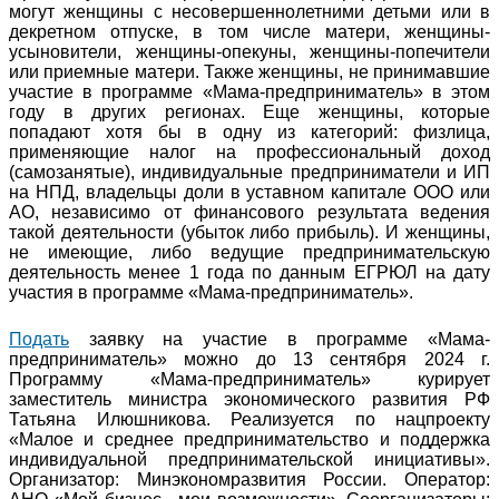
могут женщины с несовершеннолетними детьми или в
декретном отпуске, в том числе матери, женщины-
усыновители, женщины-опекуны, женщины-попечители
или приемные матери. Также женщины, не принимавшие
участие в программе «Мама-предприниматель» в этом
году в других регионах. Еще женщины, которые
попадают хотя бы в одну из категорий: физлица,
применяющие налог на профессиональный доход
(самозанятые), индивидуальные предприниматели и ИП
на НПД, владельцы доли в уставном капитале ООО или
АО, независимо от финансового результата ведения
такой деятельности (убыток либо прибыль). И женщины,
не имеющие, либо ведущие предпринимательскую
деятельность менее 1 года по данным ЕГРЮЛ на дату
участия в программе «Мама-предприниматель».
Подать
заявку на участие в программе «Мама-
предприниматель» можно до 13 сентября 2024 г.
Программу «Мама-предприниматель» курирует
заместитель министра экономического развития РФ
Татьяна Илюшникова. Реализуется по нацпроекту
«Малое и среднее предпринимательство и поддержка
индивидуальной предпринимательской инициативы».
Организатор: Минэкономразвития России. Оператор: