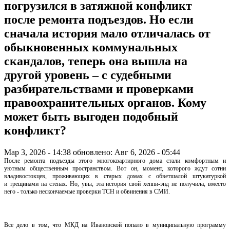
погрузился в затяжной конфликт
после ремонта подъездов. Но если
сначала история мало отличалась от
обыкновенных коммунальных
скандалов, теперь она вышла на
другой уровень – с судебными
разбирательствами и проверками
правоохранительных органов. Кому
может быть выгоден подобный
конфликт?
Мар 3, 2026 - 14:38
обновлено: Авг 6, 2026 - 05:44
После ремонта подъезды
этого
многоквартирного дома
стали комфортным и
уютным общественным пространством. Вот он, момент, которого ждут сотни
владивостокцев, проживающих
в старых домах с обветшалой штукатуркой
и
трещинами на стенах. Но, увы, эта история
свой хеппи-энд не получила, вместо
него - только нескончаемые проверки ТСН и обвинения в СМИ.
Все дело в том, что МКД на Ивановской попало в муниципальную программу