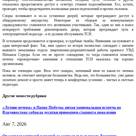
отказались предоставлять доступ к осмотру стояков водоснабжения. Его, кстати,
проводят, чтобы предотвратить возможные риски подтоплений и прочих поломок.
Споры возникают и из-за установки дверей, которые преграждают доступ к
общедомовому имуществу.
Некоторые из «борцов за коммунальную
справедливость» становятся его активными участниками. Так, один из них и вовсе
игнорирует требования демонтировать дверь, которая
преграждает путь к
электрощитовой подъезда -
а
ее должна обслуживать ТСН.
В остальном продолжаются и проверки, и судебные тяжбы.
Внимания заслуживает и
один интересный факт. Так, имя одного из истцов полностью совпадает с именем
вывшего начальника отдела
лицензионно
-разрешительной работы краевого УВД
Михаила Середы.
Если это не просто совпадение, то тогда
становится понятно,
почему «проверочная» кампания в отношении Т
СН оказалась так хорошо
организована
.
Пока же очевидно одно.
Весь этот скандал, затеянный явно из каких-то личных
мотивов,
не отвечает интересам большинства. Ведь оно, это большинство, уже давно
оплатило ремонт и просто живет теперь в комфортных условиях - чистых и светлых
подъездах.
Другие новости рубрики
«Летние вечера» в Парке Победы: пятая танцевальная встреча во
Владивостоке собрала десятки приморцев старшего поколения
Авг 7, 2026
От зарплат учителей и врачей до социальных выплат: Демешин