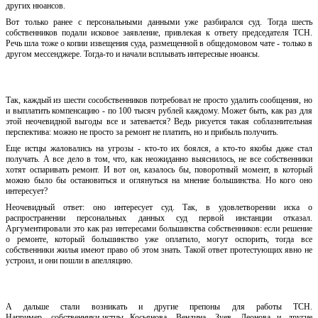
других нюансов.
Вот только ранее с персональными данными уже разбирался суд. Тогда шесть
собственнико
в подали исковое заявление
, привлекая к ответу председателя ТСН.
Речь шла тоже о копии извещения суда, размещенной в общедомовом чате - только
в
другом мессенджере. Тогда-
то и начали всплывать интересные нюансы.
Так,
каждый из шести
сособственников
потребовал не просто удалить сообщения, но
и выплатить компенсацию - по 100 тысяч рублей каждому.
Может быть, как раз для
этой неочевидной выгоды все и затевается?
Ведь рисуется такая соблазнительная
перспектива: можно не просто за ремонт не
платить, но и прибыль получить
.
Еще истцы жаловались на угрозы - кто-то их боялся, а кто-то якобы даже стал
получать. А все дело в том, что, как неожиданно выяснилось, не все собстве
нники
хотят оспаривать ремонт.
И вот он
, казалось бы,
поворотный момент, в который
можно было бы остановиться и оглянуться на мнение большинства.
Но кого оно
интересует?
Неочевидный ответ: оно интересует суд. Так, в удовлетворении иска о
распространении персональных данных суд первой инстанции отказал.
Аргументировали это как раз интересами большинства собственников: если решение
о ремонте, который большинство уже оплатило, могут оспорить, тогда все
собственники жилья имеют право об этом знать. Такой отв
ет протестующих явно не
устроил,
и они пошли в апелляцию.
А дальше стали возникать и другие препоны для работы ТСН.
Например,
собственники-
и
с
тцы
Косьянова
, Вендина, Зуев, Леонова и другие