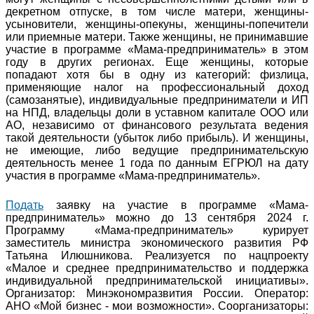
декретном отпуске, в том числе матери, женщины-
усыновители, женщины-опекуны, женщины-попечители
или приемные матери. Также женщины, не принимавшие
участие в программе «Мама-предприниматель» в этом
году в других регионах. Еще женщины, которые
попадают хотя бы в одну из категорий: физлица,
применяющие налог на профессиональный доход
(самозанятые), индивидуальные предприниматели и ИП
на НПД, владельцы доли в уставном капитале ООО или
АО, независимо от финансового результата ведения
такой деятельности (убыток либо прибыль). И женщины,
не имеющие, либо ведущие предпринимательскую
деятельность менее 1 года по данным ЕГРЮЛ на дату
участия в программе «Мама-предприниматель».
Подать
заявку на участие в программе «Мама-
предприниматель» можно до 13 сентября 2024 г.
Программу «Мама-предприниматель» курирует
заместитель министра экономического развития РФ
Татьяна Илюшникова. Реализуется по нацпроекту
«Малое и среднее предпринимательство и поддержка
индивидуальной предпринимательской инициативы».
Организатор: Минэкономразвития России. Оператор:
АНО «Мой бизнес - мои возможности». Соорганизаторы: