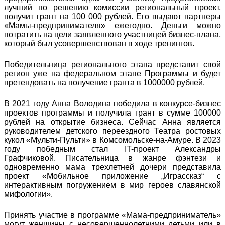
лучший по решению комиссии региональный проект,
получит грант на 100 000 рублей. Его выдают партнеры
«Мамы-предпринимателя» ежегодно. Деньги можно
потратить на цели заявленного участницей бизнес-плана,
который был усовершенствован в ходе тренингов.
Победительница регионального этапа представит свой
регион уже на федеральном этапе Программы и будет
претендовать на получение гранта в 1000000 рублей.
В 2021 году Анна Володина победила в конкурсе-бизнес
проектов программы и получила грант в сумме 100000
рублей на открытие бизнеса. Сейчас Анна является
руководителем детского переездного Театра ростовых
кукол «Мульти-Пульти» в Комсомольске-на-Амуре. В 2023
году победным стал IT-проект Александры
Графчиковой. Писательница в жанре фэнтези и
одновременно мама трехлетней дочери представила
проект «Мобильное приложение „Играссказ“ с
интерактивным погружением в мир героев славянской
мифологии».
Принять участие в программе «Мама-предприниматель»
могут женщины с несовершеннолетними детьми или в