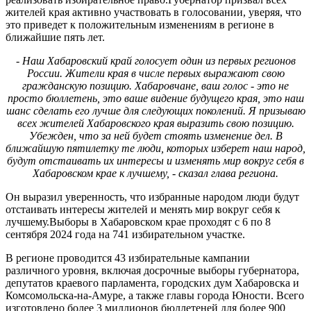
жителей края активно участвовать в голосовании, уверяя, что
это приведет к положительным изменениям в регионе в
ближайшие пять лет.
- Наш Хабаровский край голосует один из первых регионов
России. Жители края в числе первых выражают свою
гражданскую позицию. Хабаровчане, ваш голос - это не
просто бюллетень, это ваше видение будущего края, это наш
шанс сделать его лучше для следующих поколений. Я призываю
всех жителей Хабаровского края выразить свою позицию.
Убежден, что за ней будет стоять изменение дел. В
ближайшую пятилетку те люди, которых изберет наш народ,
будут отстаивать их интересы и изменять мир вокруг себя в
Хабаровском крае к лучшему, - сказал глава региона.
Он выразил уверенность, что избранные народом люди будут
отстаивать интересы жителей и менять мир вокруг себя к
лучшему.Выборы в Хабаровском крае проходят с 6 по 8
сентября 2024 года на 741 избирательном участке.
В регионе проводится 43 избирательные кампании
различного уровня, включая досрочные выборы губернатора,
депутатов краевого парламента, городских дум Хабаровска и
Комсомольска-на-Амуре, а также главы города Юности. Всего
изготовлено более 3 миллионов бюллетеней для более 900