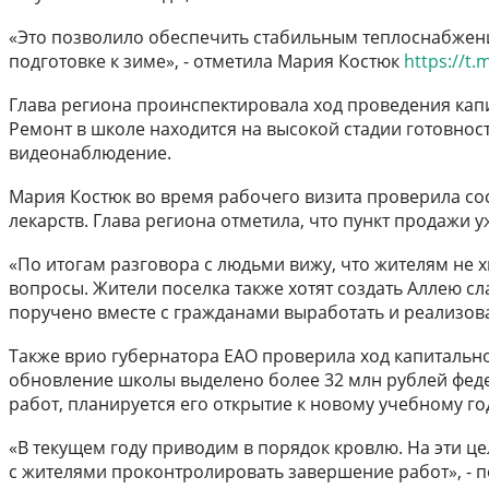
«Это позволило обеспечить стабильным теплоснабжени
подготовке к зиме», - отметила Мария Костюк
https://t
Глава региона проинспектировала ход проведения кап
Ремонт в школе находится на высокой стадии готовност
видеонаблюдение.
Мария Костюк во время рабочего визита проверила сос
лекарств. Глава региона отметила, что пункт продажи 
«По итогам разговора с людьми вижу, что жителям не х
вопросы. Жители поселка также хотят создать Аллею с
поручено вместе с гражданами выработать и реализова
Также врио губернатора ЕАО проверила ход капитальн
обновление школы выделено более 32 млн рублей федер
работ, планируется его открытие к новому учебному го
«В текущем году приводим в порядок кровлю. На эти ц
с жителями проконтролировать завершение работ», - 