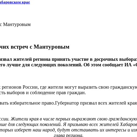
Хабаровском крае
очих встреч с Мантуровым
ал жителей региона принять участие в досрочных выборах гу
 его лучше для следующих поколений. Об этом сообщает ИА «
 регионов России, где жители могут выразить свою гражданскую
сть выборов и соблюдение прав граждан.
ать избирательное право.Губернатор призвал всех жителей края 
оссии. Жители края в числе первых выражают свою гражданскую 
учше для следующих поколений. Я призываю всех жителей Хабаров
орых изберет наш народ, будут отстаивать их интересы и изменя
глава региона.