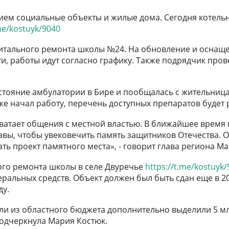
ем социальные объекты и жилые дома. Сегодня котельн
.me/kostuyk/9040
итального ремонта школы №24. На обновление и оснаще
и, работы идут согласно графику. Также подрядчик пров
тояние амбулатории в Бире и пообщалась с жительницам
уже начал работу, перечень доступных препаратов будет
ватает общения с местной властью. В ближайшее время г
лавы, чтобы увековечить память защитников Отечества.
ть проект памятного места», - говорит глава региона М
ого ремонта школы в селе Двуречье
https://t.me/kostuyk/
альных средств. Объект должен был быть сдан еще в 20
ду.
ели из областного бюджета дополнительно выделили 5 мл
подчеркнула Мария Костюк.