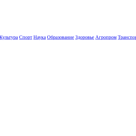
Культура
Спорт
Наука
Образование
Здоровье
Агропром
Транспо