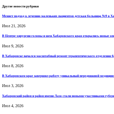
Другие новости рубрики
Меняет подход к лечению маленьких пациентов детская больница №9 в Х
Июл 21, 2026
В Центре хирургии головы и шеи Хабаровского края открылись новые о
Июл 9, 2026
В Хабаровске начался масштабный ремонт терапевтического отделения 
Июл 8, 2026
В Хабаровском крае завершил работу уникальный передвижной медицин
Июл 3, 2026
Хабаровский район и район имени Лазо стали новыми участниками губе
Июл 4, 2026