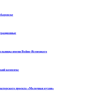
абаровске
перационные
больницы имени Войно-Ясенецкого
ский комплекс
рнаторского проекта «Молочная кухня»