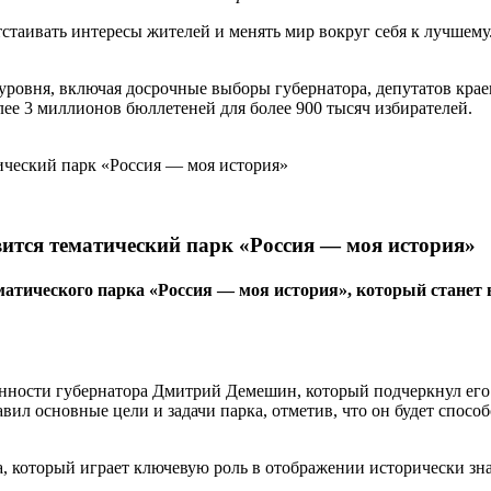
стаивать интересы жителей и менять мир вокруг себя к лучшему.
уровня, включая досрочные выборы губернатора, депутатов крае
лее 3 миллионов бюллетеней для более 900 тысяч избирателей.
вится тематический парк «Россия — моя история»
тематического парка «Россия — моя история», который ста
сти губернатора Дмитрий Демешин, который подчеркнул его зна
л основные цели и задачи парка, отметив, что он будет спосо
а, который играет ключевую роль в отображении исторически з