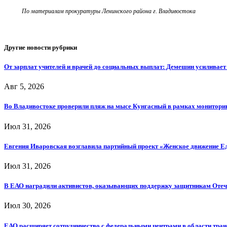
По материалам прокуратуры Ленинского района г. Владивостока
Другие новости рубрики
От зарплат учителей и врачей до социальных выплат: Демешин усиливае
Авг 5, 2026
Во Владивостоке проверили пляж на мысе Кунгасный в рамках мониторин
Июл 31, 2026
Евгения Иваровская возглавила партийный проект «Женское движение Е
Июл 31, 2026
В ЕАО наградили активистов, оказывающих поддержку защитникам Отеч
Июл 30, 2026
ЕАО расширяет сотрудничество с федеральными центрами в области тра