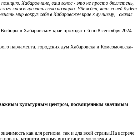
позицию. Хабаровчане, ваш голос - это не просто бюллетень,
ского края выразить свою позицию. Убежден, что за ней будет
ть мир вокруг себя в Хабаровском крае к лучшему, - сказал
Выборы в Хабаровском крае проходят с 6 по 8 сентября 2024
вого парламента, городских дум Хабаровска и Комсомольска-
нет важным культурным центром, посвященным значимым
чимость как для региона, так и для всей страны.На встрече
бствовать патриотическому воспитанию молодежи и