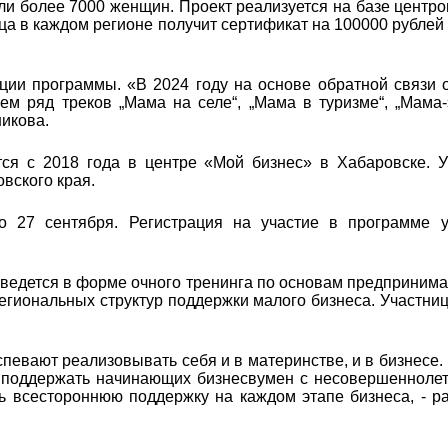
яли более 7000 женщин. Проект реализуется на базе центро
ца в каждом регионе получит сертификат на 100000 рублей
ции программы. «В 2024 году на основе обратной связи 
м ряд треков „Мама на селе“, „Мама в туризме“, „Мама-
икова.
ся с 2018 года в центре «Мой бизнес» в Хабаровске. У
овского края.
о 27 сентября. Регистрация на участие в программе 
ведется в форме очного тренинга по основам предпринима
егиональных структур поддержки малого бизнеса. Участни
певают реализовывать себя и в материнстве, и в бизнесе.
 поддержать начинающих бизнесвумен с несовершенноле
всестороннюю поддержку на каждом этапе бизнеса, - ра