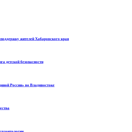
т поддержку жителей Хабаровского края
га детской безопасности
диной России» во Владивостоке
ества
нсплантологии