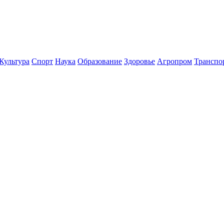
Культура
Спорт
Наука
Образование
Здоровье
Агропром
Транспо