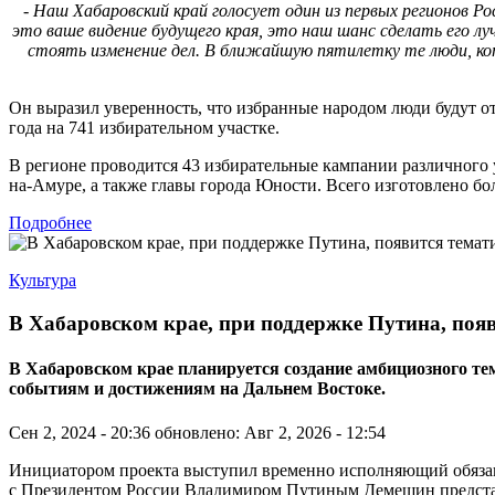
- Наш Хабаровский край голосует один из первых регионов Р
это ваше видение будущего края, это наш шанс сделать его л
стоять изменение дел. В ближайшую пятилетку те люди, кот
Он выразил уверенность, что избранные народом люди будут от
года на 741 избирательном участке.
В регионе проводится 43 избирательные кампании различного 
на-Амуре, а также главы города Юности. Всего изготовлено бо
Подробнее
Культура
В Хабаровском крае, при поддержке Путина, поя
В Хабаровском крае планируется создание амбициозного 
событиям и достижениям на Дальнем Востоке.
Сен 2, 2024 - 20:36
обновлено: Авг 2, 2026 - 12:54
Инициатором проекта выступил временно исполняющий обязанно
с Президентом России Владимиром Путиным Демешин представи