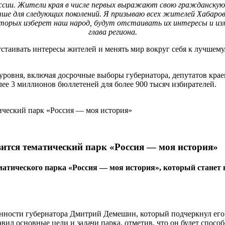
оссии. Жители края в числе первых выражают свою гражданскую 
учше для следующих поколений. Я призываю всех жителей Хабаров
орых изберет наш народ, будут отстаивать их интересы и изменя
глава региона.
стаивать интересы жителей и менять мир вокруг себя к лучшему.
уровня, включая досрочные выборы губернатора, депутатов крае
лее 3 миллионов бюллетеней для более 900 тысяч избирателей.
вится тематический парк «Россия — моя история»
тематического парка «Россия — моя история», который ста
сти губернатора Дмитрий Демешин, который подчеркнул его зна
л основные цели и задачи парка, отметив, что он будет спосо