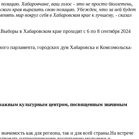
позицию. Хабаровчане, ваш голос - это не просто бюллетень,
ского края выразить свою позицию. Убежден, что за ней будет
ть мир вокруг себя в Хабаровском крае к лучшему, - сказал
Выборы в Хабаровском крае проходят с 6 по 8 сентября 2024
вого парламента, городских дум Хабаровска и Комсомольска-
нет важным культурным центром, посвященным значимым
чимость как для региона, так и для всей страны.На встрече
бствовать патриотическому воспитанию молодежи и