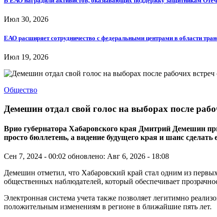
В ЕАО наградили активистов, оказывающих поддержку защитникам Отеч
Июл 30, 2026
ЕАО расширяет сотрудничество с федеральными центрами в области тра
Июл 19, 2026
Общество
Демешин отдал свой голос на выборах после раб
Врио губернатора Хабаровского края Дмитрий Демешин призв
просто бюллетень, а видение будущего края и шанс сделать
Сен 7, 2024 - 00:02
обновлено: Авг 6, 2026 - 18:08
Демешин отметил, что Хабаровский край стал одним из первых
общественных наблюдателей, который обеспечивает прозрачно
Электронная система учета также позволяет легитимно реализов
положительным изменениям в регионе в ближайшие пять лет.