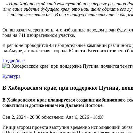
- Наш Хабаровский край голосует один из первых регионов Р
это ваше видение будущего края, это наш шанс сделать его л
стоять изменение дел. В ближайшую пятилетку те люди, кот
Он выразил уверенность, что избранные народом люди будут от
года на 741 избирательном участке.
В регионе проводится 43 избирательные кампании различного 
на-Амуре, а также главы города Юности. Всего изготовлено бо
Подробнее
Культура
В Хабаровском крае, при поддержке Путина, поя
В Хабаровском крае планируется создание амбициозного 
событиям и достижениям на Дальнем Востоке.
Сен 2, 2024 - 20:36
обновлено: Авг 6, 2026 - 18:08
Инициатором проекта выступил временно исполняющий обязанно
с Президентом России Владимиром Путиным Демешин представи