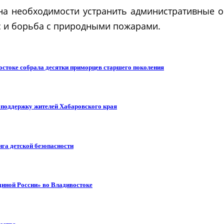
 на необходимости устранить административные 
с и борьба с природными пожарами.
остоке собрала десятки приморцев старшего поколения
т поддержку жителей Хабаровского края
га детской безопасности
диной России» во Владивостоке