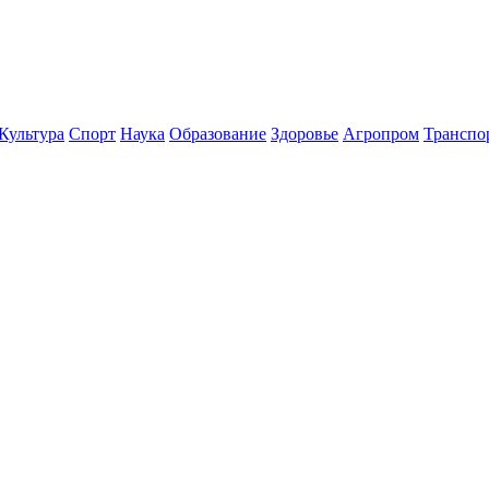
Культура
Спорт
Наука
Образование
Здоровье
Агропром
Транспо