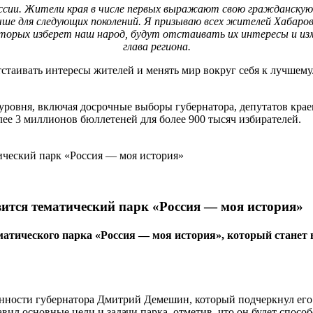
оссии. Жители края в числе первых выражают свою гражданскую 
учше для следующих поколений. Я призываю всех жителей Хабаров
орых изберет наш народ, будут отстаивать их интересы и изменя
глава региона.
стаивать интересы жителей и менять мир вокруг себя к лучшему.
уровня, включая досрочные выборы губернатора, депутатов крае
лее 3 миллионов бюллетеней для более 900 тысяч избирателей.
вится тематический парк «Россия — моя история»
тематического парка «Россия — моя история», который ста
сти губернатора Дмитрий Демешин, который подчеркнул его зна
л основные цели и задачи парка, отметив, что он будет спосо