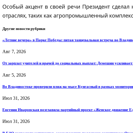
Особый акцент в своей речи Президент сделал
отраслях, таких как агропромышленный комплек
Другие новости рубрики
«Летние вечера» в Парке Победы: пятая танцевальная встреча во Владив
Авг 7, 2026
От зарплат учителей и врачей до социальных выплат: Демешин усиливае
Авг 5, 2026
Во Владивостоке проверили пляж на мысе Кунгасный в рамках мониторин
Июл 31, 2026
Евгения Иваровская возглавила партийный проект «Женское движение Е
Июл 31, 2026