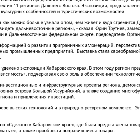
пектив 11 регионов Дальнего Востока. Экспозиции, представлен
культурных особенностей и туристических возможностей.
ли как можно больше узнали о том, чем живет и куда стремится 
 увидеть дальневосточные регионы, - сказал Юрий Трутнев, заме
и в Дальневосточном федеральном округе, председатель Орган
нформацией о развитии приграничных агломераций, перспектив
рупных промышленных предприятий. Выставка стала своеобразно
.
уделено экспозиции Хабаровского края. В этом году регион пр
исимость», подчеркивая свою роль в обеспечении технологиче
 инвестиционные и инфраструктурные проекты региона, демон
воения острова Большой Уссурийский, а также создание многоф
егиона и привлечения инвестиций.
сфере высоких технологий и в природно-ресурсном комплексе. Э
ьон «Сделано в Хабаровском крае», где были представлены то
овать ее, а также приобрести понравившиеся товары.