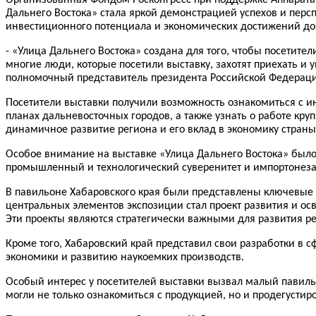
Дальнего Востока» стала яркой демонстрацией успехов и перс
инвестиционного потенциала и экономических достижений до 
- «Улица Дальнего Востока» создана для того, чтобы посетите
многие люди, которые посетили выставку, захотят приехать и
полномочный представитель президента Российской Федераци
Посетители выставки получили возможность ознакомиться с и
планах дальневосточных городов, а также узнать о работе к
динамичное развитие региона и его вклад в экономику страны
Особое внимание на выставке «Улица Дальнего Востока» было 
промышленный и технологический суверенитет и импортонезав
В павильоне Хабаровского края были представлены ключевые
центральных элементов экспозиции стал проект развития и ос
Эти проекты являются стратегически важными для развития р
Кроме того, Хабаровский край представил свои разработки в 
экономики и развитию наукоемких производств.
Особый интерес у посетителей выставки вызвал малый павил
могли не только ознакомиться с продукцией, но и продегустир