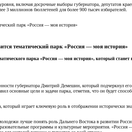
уровня, включая досрочные выборы губернатора, депутатов крае
лее 3 миллионов бюллетеней для более 900 тысяч избирателей.
вится тематический парк «Россия — моя история»
тематического парка «Россия — моя история», который ста
сти губернатора Дмитрий Демешин, который подчеркнул его зна
л основные цели и задачи парка, отметив, что он будет спосо
а, который играет ключевую роль в отображении исторически з
 молодежи лучше понять роль Дальнего Востока в развитии Рос
разовательные программы и культурные мероприятия. «Россия — 