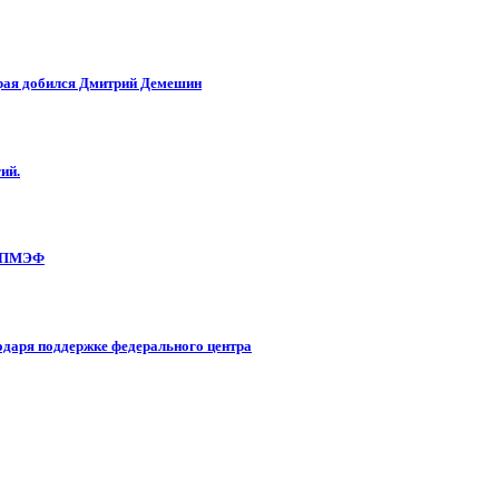
края добился Дмитрий Демешин
ий.
а ПМЭФ
одаря поддержке федерального центра