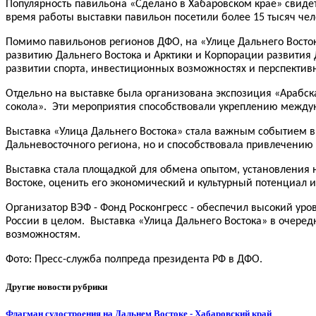
Популярность павильона «Сделано в Хабаровском крае» свиде
время работы выставки павильон посетили более 15 тысяч чело
Помимо павильонов регионов ДФО, на «Улице Дальнего Восто
развитию Дальнего Востока и Арктики и Корпорации развития
развитии спорта, инвестиционных возможностях и перспектив
Отдельно на выставке была организована экспозиция «Арабск
сокола». Эти мероприятия способствовали укреплению междун
Выставка «Улица Дальнего Востока» стала важным событием в
Дальневосточного региона, но и способствовала привлечению
Выставка стала площадкой для обмена опытом, установления н
Востоке, оценить его экономический и культурный потенциал и
Организатор ВЭФ - Фонд Росконгресс - обеспечил высокий уров
России в целом. Выставка «Улица Дальнего Востока» в очере
возможностям.
Фото: Пресс-служба полпреда президента РФ в ДФО.
Другие новости рубрики
Флагман судостроения на Дальнем Востоке - Хабаровский край