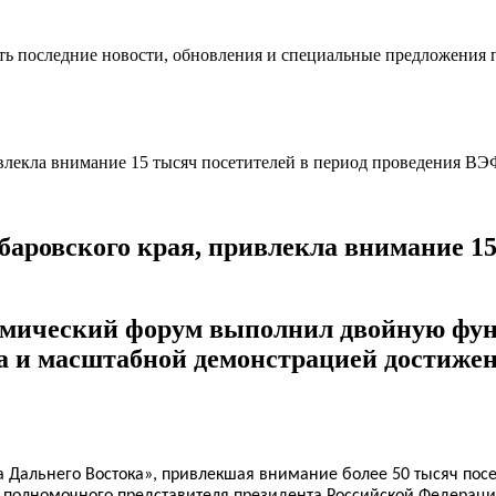
ть последние новости, обновления и специальные предложения 
аровского края, привлекла внимание 15
ический форум выполнил двойную функ
а и масштабной демонстрацией достижен
Дальнего Востока», привлекшая внимание более 50 тысяч посети
 полномочного представителя президента Российской Федераци