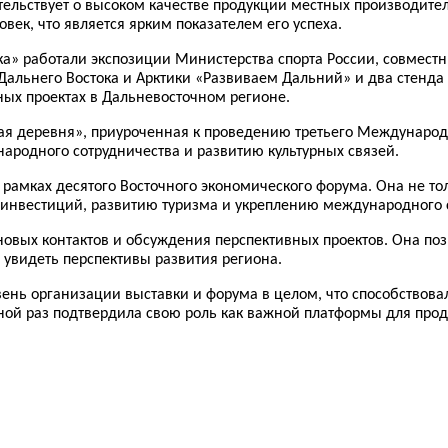
тельствует о высоком качестве продукции местных производите
век, что является ярким показателем его успеха.
ка» работали экспозиции Министерства спорта России, совмест
 Дальнего Востока и Арктики «Развиваем Дальний» и два стен
ных проектах в Дальневосточном регионе.
ая деревня», приуроченная к проведению третьего Международ
ародного сотрудничества и развитию культурных связей.
 рамках десятого Восточного экономического форума. Она не т
 инвестиций, развитию туризма и укреплению международного 
овых контактов и обсуждения перспективных проектов. Она поз
 увидеть перспективы развития региона.
ень организации выставки и форума в целом, что способствовал
дной раз подтвердила свою роль как важной платформы для про