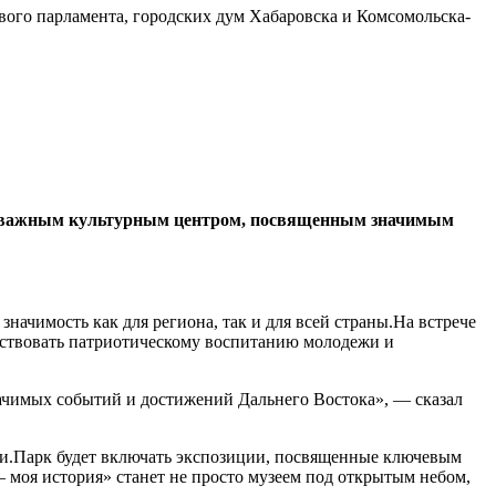
вого парламента, городских дум Хабаровска и Комсомольска-
нет важным культурным центром, посвященным значимым
чимость как для региона, так и для всей страны.На встрече
бствовать патриотическому воспитанию молодежи и
начимых событий и достижений Дальнего Востока», — сказал
сии.Парк будет включать экспозиции, посвященные ключевым
моя история» станет не просто музеем под открытым небом,