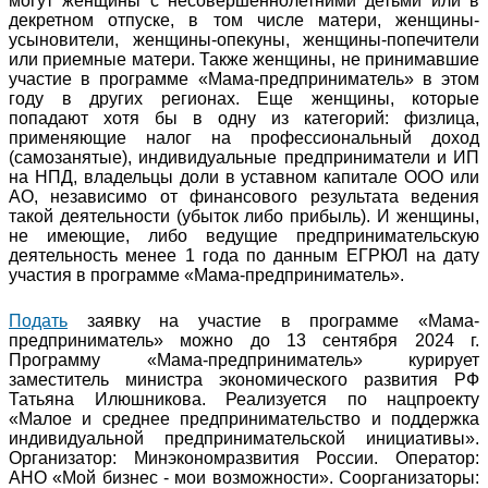
могут женщины с несовершеннолетними детьми или в
декретном отпуске, в том числе матери, женщины-
усыновители, женщины-опекуны, женщины-попечители
или приемные матери. Также женщины, не принимавшие
участие в программе «Мама-предприниматель» в этом
году в других регионах. Еще женщины, которые
попадают хотя бы в одну из категорий: физлица,
применяющие налог на профессиональный доход
(самозанятые), индивидуальные предприниматели и ИП
на НПД, владельцы доли в уставном капитале ООО или
АО, независимо от финансового результата ведения
такой деятельности (убыток либо прибыль). И женщины,
не имеющие, либо ведущие предпринимательскую
деятельность менее 1 года по данным ЕГРЮЛ на дату
участия в программе «Мама-предприниматель».
Подать
заявку на участие в программе «Мама-
предприниматель» можно до 13 сентября 2024 г.
Программу «Мама-предприниматель» курирует
заместитель министра экономического развития РФ
Татьяна Илюшникова. Реализуется по нацпроекту
«Малое и среднее предпринимательство и поддержка
индивидуальной предпринимательской инициативы».
Организатор: Минэкономразвития России. Оператор:
АНО «Мой бизнес - мои возможности». Соорганизаторы: