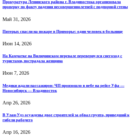
Прокуратура Ленинского района г. Владивостока организовала
проверку по факту падения несовершеннолетней с подпорной стены
Май 31, 2026
Пятерых спасли на пожаре в Приморье: один человек в больнице
Июн 14, 2026
На Камчатке на Вилючинском перевале перевернулся снегоход с
туристами, пострадала женщина
Июн 7, 2026
Медики ждали пассажиров: ЧП произошло в небе на рейсе Уфа —
Новосибирск — Владивосток
Апр 26, 2026
В Улан-Удэ осуждены двое строителей за обвал грунта, приведший к
гибели рабочего
Апр 16, 2026