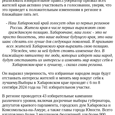
реализовать избирательное право.Губернатор призвал всех
жителей края активно участвовать в голосовании, уверяя, что
это приведет к положительным изменениям в регионе в
ближайшие пять лет.
- Наш Хабаровский край голосует один из первых регионов
России. Жители края в числе первых выражают свою
гражданскую позицию. Хабаровчане, ваш голос - это не
просто бюллетень, это ваше видение будущего края, это наш
шанс сделать его лучше для следующих поколений. Я призываю
всех жителей Хабаровского края выразить свою позицию.
Убежден, что за ней будет стоять изменение дел. В
ближайшую пятилетку те люди, которых изберет наш народ,
будут отстаивать их интересы и изменять мир вокруг себя в
Хабаровском крае к лучшему, - сказал глава региона.
Он выразил уверенность, что избранные народом люди будут
отстаивать интересы жителей и менять мир вокруг себя к
лучшему.Выборы в Хабаровском крае проходят с 6 по 8
сентября 2024 года на 741 избирательном участке.
В регионе проводится 43 избирательные кампании
различного уровня, включая досрочные выборы губернатора,
депутатов краевого парламента, городских дум Хабаровска и
Комсомольска-на-Амуре, а также главы города Юности. Всего
изготовлено более 3 миллионов бюллетеней для более 900