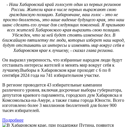
- Наш Хабаровский край голосует один из первых регионов
России. Жители края в числе первых выражают свою
гражданскую позицию. Хабаровчане, ваш голос - это не
просто бюллетень, это ваше видение будущего края, это наш
шанс сделать его лучше для следующих поколений. Я призываю
всех жителей Хабаровского края выразить свою позицию.
Убежден, что за ней будет стоять изменение дел. В
ближайшую пятилетку те люди, которых изберет наш народ,
будут отстаивать их интересы и изменять мир вокруг себя в
Хабаровском крае к лучшему, - сказал глава региона.
Он выразил уверенность, что избранные народом люди будут
отстаивать интересы жителей и менять мир вокруг себя к
лучшему.Выборы в Хабаровском крае проходят с 6 по 8
сентября 2024 года на 741 избирательном участке.
В регионе проводится 43 избирательные кампании
различного уровня, включая досрочные выборы губернатора,
депутатов краевого парламента, городских дум Хабаровска и
Комсомольска-на-Амуре, а также главы города Юности. Всего
изготовлено более 3 миллионов бюллетеней для более 900
тысяч избирателей.
Подробнее