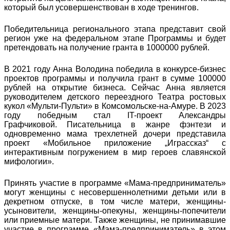
который был усовершенствован в ходе тренингов.
Победительница регионального этапа представит свой
регион уже на федеральном этапе Программы и будет
претендовать на получение гранта в 1000000 рублей.
В 2021 году Анна Володина победила в конкурсе-бизнес
проектов программы и получила грант в сумме 100000
рублей на открытие бизнеса. Сейчас Анна является
руководителем детского переездного Театра ростовых
кукол «Мульти-Пульти» в Комсомольске-на-Амуре. В 2023
году победным стал IT-проект Александры
Графчиковой. Писательница в жанре фэнтези и
одновременно мама трехлетней дочери представила
проект «Мобильное приложение „Играссказ“ с
интерактивным погружением в мир героев славянской
мифологии».
Принять участие в программе «Мама-предприниматель»
могут женщины с несовершеннолетними детьми или в
декретном отпуске, в том числе матери, женщины-
усыновители, женщины-опекуны, женщины-попечители
или приемные матери. Также женщины, не принимавшие
участие в программе «Мама-предприниматель» в этом