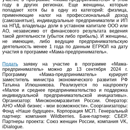
году в других регионах. Еще женщины, которые
попадают хотя бы в одну из категорий: физлица,
применяющие налог на профессиональный доход
(самозанятые), индивидуальные предприниматели и ИП
на НПД, владельцы доли в уставном капитале ООО или
АО, независимо от финансового результата ведения
такой деятельности (убыток либо прибыль). И женщины,
не имеющие, либо ведущие предпринимательскую
деятельность менее 1 года по данным ЕГРЮЛ на дату
участия в программе «Мама-предприниматель».
Подать
заявку на участие в программе «Мама-
предприниматель» можно до 13 сентября 2024 г.
Программу «Мама-предприниматель» курирует
заместитель министра экономического развития РФ
Татьяна Илюшникова. Реализуется по нацпроекту
«Малое и среднее предпринимательство и поддержка
индивидуальной предпринимательской инициативы».
Организатор: Минэкономразвития России. Оператор:
АНО «Мой бизнес - мои возможности». Соорганизаторы:
Фонд «Наше будущее», Корпорация МСП. Генеральный
партнер: компания Wildberries. Банк-партнер: СБЕР.
Партнеры проекта: Союз женщин России, компания VK,
iDialogue.