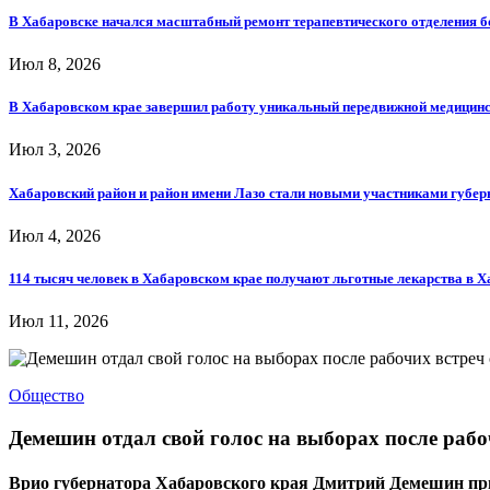
В Хабаровске начался масштабный ремонт терапевтического отделения 
Июл 8, 2026
В Хабаровском крае завершил работу уникальный передвижной медицин
Июл 3, 2026
Хабаровский район и район имени Лазо стали новыми участниками губе
Июл 4, 2026
114 тысяч человек в Хабаровском крае получают льготные лекарства в 
Июл 11, 2026
Общество
Демешин отдал свой голос на выборах после раб
Врио губернатора Хабаровского края Дмитрий Демешин призв