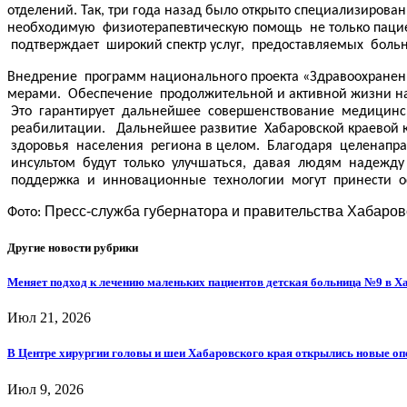
отделений. Так, три года назад было открыто специализиро
необходимую физиотерапевтическую помощь не только пациен
подтверждает широкий спектр услуг, предоставляемых больн
Внедрение программ национального проекта «Здравоохранени
мерами. Обеспечение продолжительной и активной жизни нас
Это гарантирует дальнейшее совершенствование медицинс
реабилитации. Дальнейшее развитие Хабаровской краевой 
здоровья населения региона в целом. Благодаря целенапр
инсультом будут только улучшаться, давая людям надежду
поддержка и инновационные технологии могут принести ос
Пресс-служба губернатора и правительства Хабаровс
Фото:
Другие новости рубрики
Меняет подход к лечению маленьких пациентов детская больница №9 в Х
Июл 21, 2026
В Центре хирургии головы и шеи Хабаровского края открылись новые о
Июл 9, 2026