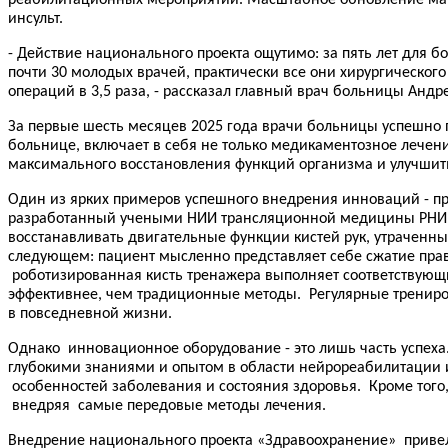
инсульт.
- Действие национального проекта ощутимо: за пять лет для 
почти 30 молодых врачей, практически все они хирургического
операций в 3,5 раза, - рассказал главный врач больницы Андр
За первые шесть месяцев 2025 года врачи больницы успешно п
больнице, включает в себя не только медикаментозное лече
максимального восстановления функций организма и улучшить
Один из ярких примеров успешного внедрения инноваций - пр
разработанный учеными НИИ трансляционной медицины РНИМ
восстанавливать двигательные функции кистей рук, утраченн
следующем: пациент мысленно представляет себе сжатие прав
роботизированная кисть тренажера выполняет соответствующи
эффективнее, чем традиционные методы. Регулярные трениро
в повседневной жизни.
Однако инновационное оборудование - это лишь часть успех
глубокими знаниями и опытом в области нейрореабилитации 
особенностей заболевания и состояния здоровья. Кроме тог
внедряя самые передовые методы лечения.
Внедрение национального проекта «Здравоохранение» привел