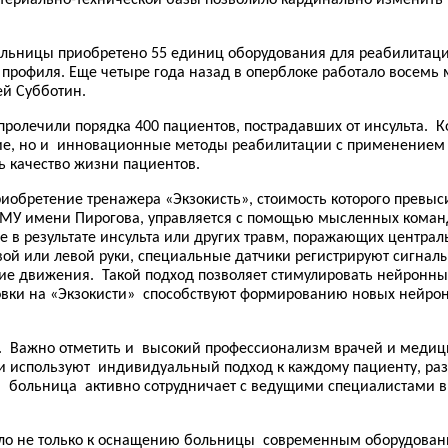
больницы приобретено 55 единиц оборудования для реабилитации
 профиля. Еще четыре года назад в оперблоке работало восемь м
ей Субботин.
ролечили порядка 400 пациентов, пострадавших от инсульта. К
ние, но и инновационные методы реабилитации с применением 
 качество жизни пациентов.
иобретение тренажера «Экзокисть», стоимость которого превыс
У имени Пирогова, управляется с помощью мысленных команд
ые в результате инсульта или других травм, поражающих центр
ой или левой руки, специальные датчики регистрируют сигналы
е движения. Такой подход позволяет стимулировать нейронные
вки на «Экзокисти» способствуют формированию новых нейрон
а. Важно отметить и высокий профессионализм врачей и меди
и используют индивидуальный подход к каждому пациенту, ра
о, больница активно сотрудничает с ведущими специалистами 
о не только к оснащению больницы современным оборудование