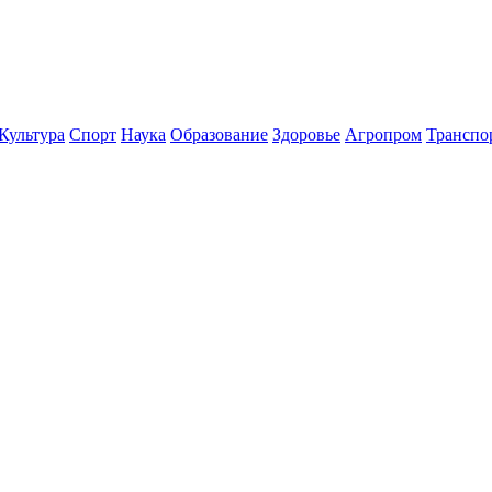
Культура
Спорт
Наука
Образование
Здоровье
Агропром
Транспо