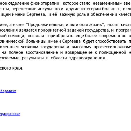
ванное отделение физиотерапии, которое стало незаменимым зв
ты, перенесшие инсульт, но и другие категории больных, вкл
ицей имени Сергеева, и её важную роль в обеспечении качес
е», а ныне "Продолжительная и активная жизнь", носит сист
еления является приоритетной задачей государства, и прогр
кой помощи, позволит приобретать еще более современное 
клинической больницы имени Сергеева будет способствоват
авленным усилиям государства и высокому профессионализму
 на полное восстановление и возвращение к полноценной жи
язаемые результаты в области здравоохранения.
кого края.
абаровске
перационные