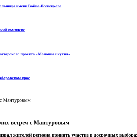
больницы имени Войно-Ясенецкого
ский комплекс
рнаторского проекта «Молочная кухня»
Хабаровском крае
очих встреч с Мантуровым
ал жителей региона принять участие в досрочных выборах гу