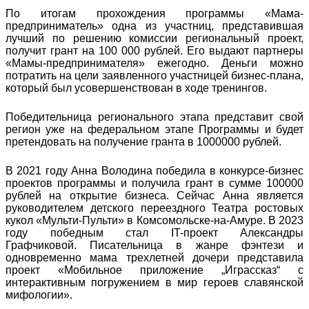
По итогам прохождения программы «Мама-
предприниматель» одна из участниц, представившая
лучший по решению комиссии региональный проект,
получит грант на 100 000 рублей. Его выдают партнеры
«Мамы-предпринимателя» ежегодно. Деньги можно
потратить на цели заявленного участницей бизнес-плана,
который был усовершенствован в ходе тренингов.
Победительница регионального этапа представит свой
регион уже на федеральном этапе Программы и будет
претендовать на получение гранта в 1000000 рублей.
В 2021 году Анна Володина победила в конкурсе-бизнес
проектов программы и получила грант в сумме 100000
рублей на открытие бизнеса. Сейчас Анна является
руководителем детского переездного Театра ростовых
кукол «Мульти-Пульти» в Комсомольске-на-Амуре. В 2023
году победным стал IT-проект Александры
Графчиковой. Писательница в жанре фэнтези и
одновременно мама трехлетней дочери представила
проект «Мобильное приложение „Играссказ“ с
интерактивным погружением в мир героев славянской
мифологии».