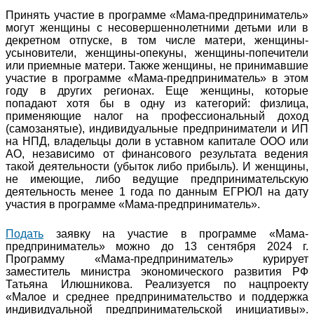
Принять участие в программе «Мама-предприниматель»
могут женщины с несовершеннолетними детьми или в
декретном отпуске, в том числе матери, женщины-
усыновители, женщины-опекуны, женщины-попечители
или приемные матери. Также женщины, не принимавшие
участие в программе «Мама-предприниматель» в этом
году в других регионах. Еще женщины, которые
попадают хотя бы в одну из категорий: физлица,
применяющие налог на профессиональный доход
(самозанятые), индивидуальные предприниматели и ИП
на НПД, владельцы доли в уставном капитале ООО или
АО, независимо от финансового результата ведения
такой деятельности (убыток либо прибыль). И женщины,
не имеющие, либо ведущие предпринимательскую
деятельность менее 1 года по данным ЕГРЮЛ на дату
участия в программе «Мама-предприниматель».
Подать
заявку на участие в программе «Мама-
предприниматель» можно до 13 сентября 2024 г.
Программу «Мама-предприниматель» курирует
заместитель министра экономического развития РФ
Татьяна Илюшникова. Реализуется по нацпроекту
«Малое и среднее предпринимательство и поддержка
индивидуальной предпринимательской инициативы».