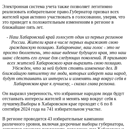
Электронная система учета также позволяет легитимно
реализовать избирательное право.Губернатор призвал всех
жителей края активно участвовать в голосовании, уверяя, что
это приведет к положительным изменениям в регионе в
ближайшие пять лет.
- Наш Хабаровский край голосует один из первых регионов
России. Жители края в числе первых выражают свою
гражданскую позицию. Хабаровчане, ваш голос - это не
просто бюллетень, это ваше видение будущего края, это наш
шанс сделать его лучше для следующих поколений. Я призываю
всех жителей Хабаровского края выразить свою позицию.
Убежден, что за ней будет стоять изменение дел. В
ближайшую пятилетку те люди, которых изберет наш народ,
будут отстаивать их интересы и изменять мир вокруг себя в
Хабаровском крае к лучшему, - сказал глава региона.
Он выразил уверенность, что избранные народом люди будут
отстаивать интересы жителей и менять мир вокруг себя к
лучшему.Выборы в Хабаровском крае проходят с 6 по 8
сентября 2024 года на 741 избирательном участке.
В регионе проводится 43 избирательные кампании
различного уровня, включая досрочные выборы губернатора,