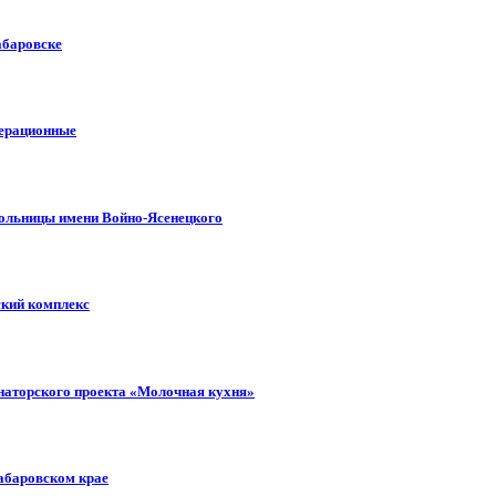
абаровске
перационные
больницы имени Войно-Ясенецкого
ский комплекс
рнаторского проекта «Молочная кухня»
Хабаровском крае