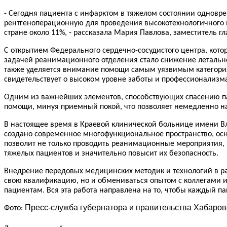
- Сегодня пациента с инфарктом в тяжелом состоянии одновре
рентгеноперационную для проведения высокотехнологичного в
стране около 11%, - рассказала Мария Павлова, заместитель г
С открытием Федерального сердечно-сосудистого центра, кот
задачей реанимационного отделения стало снижение летально
также уделяется внимание помощи самым уязвимым категориям
свидетельствует о высоком уровне заботы и профессионализм
Одним из важнейших элементов, способствующих спасению па
помощи, минуя приемный покой, что позволяет немедленно нач
В настоящее время в Краевой клинической больнице имени В
создано современное многофункциональное пространство, о
позволит не только проводить реанимационные мероприятия, 
тяжелых пациентов и значительно повысит их безопасность.
Внедрение передовых медицинских методик и технологий в ра
свою квалификацию, но и обмениваться опытом с коллегами и
пациентам. Вся эта работа направлена на то, чтобы каждый 
Пресс-служба губернатора и правительства Хабаровс
Фото: