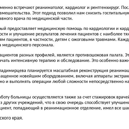
менно встречают реаниматолог, кардиолог и рентгенхирург. Пос
мешательства. Этот подход позволил нам снизить госпитальную 
лавного врача по медицинской части.
орый предоставляет медицинскую помощь по кардиологии и кард
сти и улучшение результатов лечения пациентов с наиболее т
 пациентов, в частности, детям с ожоговыми травмами. Каждый
а медицинского персонала.
циентов разных профилей, является противошоковая палата. Э
ать интенсивную терапию и обследование. Это особенно важно 
ладимирцева планируется масштабная реконструкция реанимаци
снащенное новейшим оборудованием, включая аппараты экстра
но и выполнять операции любой сложности непосредственно на
боту больницы осуществляется также за счет стажировок враче
з других учреждений, что в свою очередь способствует улучш
пациент, попадающий в реанимационное отделение, имел все ш
кого края.