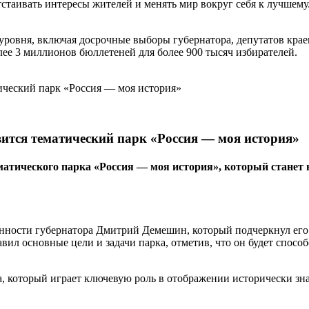
стаивать интересы жителей и менять мир вокруг себя к лучшему.
уровня, включая досрочные выборы губернатора, депутатов крае
лее 3 миллионов бюллетеней для более 900 тысяч избирателей.
вится тематический парк «Россия — моя история»
тематического парка «Россия — моя история», который ста
сти губернатора Дмитрий Демешин, который подчеркнул его зна
л основные цели и задачи парка, отметив, что он будет спосо
а, который играет ключевую роль в отображении исторически з