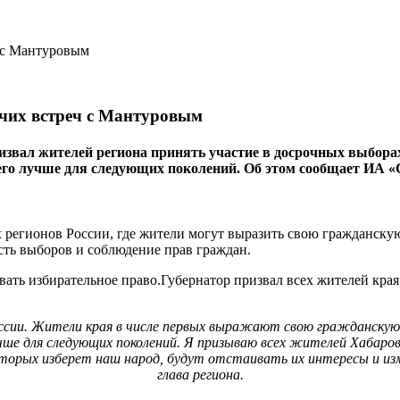
очих встреч с Мантуровым
ал жителей региона принять участие в досрочных выборах гу
 его лучше для следующих поколений. Об этом сообщает ИА «
 регионов России, где жители могут выразить свою гражданскую
сть выборов и соблюдение прав граждан.
ать избирательное право.Губернатор призвал всех жителей края 
оссии. Жители края в числе первых выражают свою гражданскую 
учше для следующих поколений. Я призываю всех жителей Хабаров
орых изберет наш народ, будут отстаивать их интересы и изменя
глава региона.