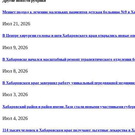
Другие новости рубрики
Меняет подход к лечению маленьких пациентов детская больница №9 в Х
Июл 21, 2026
В Центре хирургии головы и шеи Хабаровского края открылись новые о
Июл 9, 2026
В Хабаровске начался масштабный ремонт терапевтического отделения 
Июл 8, 2026
В Хабаровском крае завершил работу уникальный передвижной медицин
Июл 3, 2026
Хабаровский район и район имени Лазо стали новыми участниками губе
Июл 4, 2026
114 тысяч человек в Хабаровском крае получают льготные лекарства в 