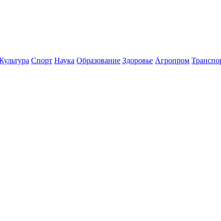
Культура
Спорт
Наука
Образование
Здоровье
Агропром
Транспо