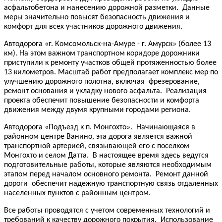
асфальтобетона и нанесению дорожной разметки. Данные
меры значительно повысят безопасность движения и
комфорт для всех участников дорожного движения.
Автодорога «г. Комсомольск-на-Амуре - г. Амурск» (более 13
км). На этом важном транспортном коридоре дорожники
приступили к ремонту участков общей протяженностью более
13 километров. Масштаб работ предполагает комплекс мер по
улучшению дорожного полотна, включая фрезерование,
ремонт основания и укладку нового асфальта. Реализация
проекта обеспечит повышение безопасности и комфорта
движения между двумя крупными городами региона.
Автодорога «Подъезд к п. Монгохто». Начинающаяся в
районном центре Ванино, эта дорога является важной
транспортной артерией, связывающей его с поселком
Монгохто и селом Датта. В настоящее время здесь ведутся
подготовительные работы, которые являются необходимым
этапом перед началом основного ремонта. Ремонт данной
дороги обеспечит надежную транспортную связь отдаленных
населенных пунктов с районным центром.
Все работы проводятся с учетом современных технологий и
требований к качеству дорожного покрытия. Использование