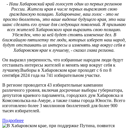
- Наш Хабаровский край голосует один из первых регионов
России. Жители края в числе первых выражают свою
гражданскую позицию. Хабаровчане, ваш голос - это не
просто бюллетень, это ваше видение будущего края, это наш
шанс сделать его лучше для следующих поколений. Я призываю
всех жителей Хабаровского края выразить свою позицию.
Убежден, что за ней будет стоять изменение дел. В
ближайшую пятилетку те люди, которых изберет наш народ,
будут отстаивать их интересы и изменять мир вокруг себя в
Хабаровском крае к лучшему, - сказал глава региона.
Он выразил уверенность, что избранные народом люди будут
отстаивать интересы жителей и менять мир вокруг себя к
лучшему.Выборы в Хабаровском крае проходят с 6 по 8
сентября 2024 года на 741 избирательном участке.
В регионе проводится 43 избирательные кампании
различного уровня, включая досрочные выборы губернатора,
депутатов краевого парламента, городских дум Хабаровска и
Комсомольска-на-Амуре, а также главы города Юности. Всего
изготовлено более 3 миллионов бюллетеней для более 900
тысяч избирателей.
Подробнее