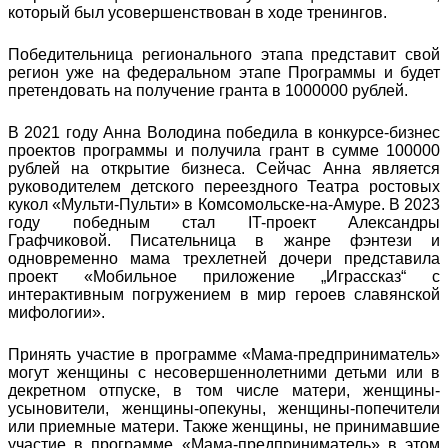
который был усовершенствован в ходе тренингов.
Победительница регионального этапа представит свой
регион уже на федеральном этапе Программы и будет
претендовать на получение гранта в 1000000 рублей.
В 2021 году Анна Володина победила в конкурсе-бизнес
проектов программы и получила грант в сумме 100000
рублей на открытие бизнеса. Сейчас Анна является
руководителем детского переездного Театра ростовых
кукол «Мульти-Пульти» в Комсомольске-на-Амуре. В 2023
году победным стал IT-проект Александры
Графчиковой. Писательница в жанре фэнтези и
одновременно мама трехлетней дочери представила
проект «Мобильное приложение „Играссказ“ с
интерактивным погружением в мир героев славянской
мифологии».
Принять участие в программе «Мама-предприниматель»
могут женщины с несовершеннолетними детьми или в
декретном отпуске, в том числе матери, женщины-
усыновители, женщины-опекуны, женщины-попечители
или приемные матери. Также женщины, не принимавшие
участие в программе «Мама-предприниматель» в этом