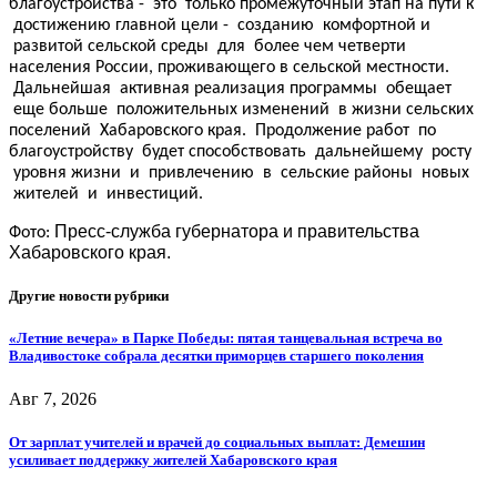
благоустройства - это только промежуточный этап на пути к
достижению главной цели - созданию комфортной и
развитой сельской среды для более чем четверти
населения России, проживающего в сельской местности.
Дальнейшая активная реализация программы обещает
еще больше положительных изменений в жизни сельских
поселений Хабаровского края. Продолжение работ по
благоустройству будет способствовать дальнейшему росту
уровня жизни и привлечению в сельские районы новых
жителей и инвестиций.
Пресс-служба губернатора и правительства
Фото:
Хабаровского края.
Другие новости рубрики
«Летние вечера» в Парке Победы: пятая танцевальная встреча во
Владивостоке собрала десятки приморцев старшего поколения
Авг 7, 2026
От зарплат учителей и врачей до социальных выплат: Демешин
усиливает поддержку жителей Хабаровского края