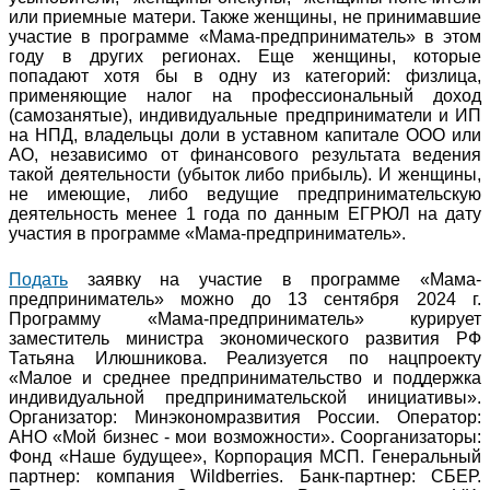
или приемные матери. Также женщины, не принимавшие
участие в программе «Мама-предприниматель» в этом
году в других регионах. Еще женщины, которые
попадают хотя бы в одну из категорий: физлица,
применяющие налог на профессиональный доход
(самозанятые), индивидуальные предприниматели и ИП
на НПД, владельцы доли в уставном капитале ООО или
АО, независимо от финансового результата ведения
такой деятельности (убыток либо прибыль). И женщины,
не имеющие, либо ведущие предпринимательскую
деятельность менее 1 года по данным ЕГРЮЛ на дату
участия в программе «Мама-предприниматель».
Подать
заявку на участие в программе «Мама-
предприниматель» можно до 13 сентября 2024 г.
Программу «Мама-предприниматель» курирует
заместитель министра экономического развития РФ
Татьяна Илюшникова. Реализуется по нацпроекту
«Малое и среднее предпринимательство и поддержка
индивидуальной предпринимательской инициативы».
Организатор: Минэкономразвития России. Оператор:
АНО «Мой бизнес - мои возможности». Соорганизаторы:
Фонд «Наше будущее», Корпорация МСП. Генеральный
партнер: компания Wildberries. Банк-партнер: СБЕР.