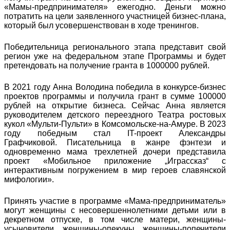
«Мамы-предпринимателя» ежегодно. Деньги можно
потратить на цели заявленного участницей бизнес-плана,
который был усовершенствован в ходе тренингов.
Победительница регионального этапа представит свой
регион уже на федеральном этапе Программы и будет
претендовать на получение гранта в 1000000 рублей.
В 2021 году Анна Володина победила в конкурсе-бизнес
проектов программы и получила грант в сумме 100000
рублей на открытие бизнеса. Сейчас Анна является
руководителем детского переездного Театра ростовых
кукол «Мульти-Пульти» в Комсомольске-на-Амуре. В 2023
году победным стал IT-проект Александры
Графчиковой. Писательница в жанре фэнтези и
одновременно мама трехлетней дочери представила
проект «Мобильное приложение „Играссказ“ с
интерактивным погружением в мир героев славянской
мифологии».
Принять участие в программе «Мама-предприниматель»
могут женщины с несовершеннолетними детьми или в
декретном отпуске, в том числе матери, женщины-
усыновители, женщины-опекуны, женщины-попечители