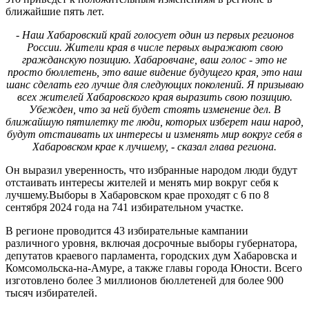
ближайшие пять лет.
- Наш Хабаровский край голосует один из первых регионов
России. Жители края в числе первых выражают свою
гражданскую позицию. Хабаровчане, ваш голос - это не
просто бюллетень, это ваше видение будущего края, это наш
шанс сделать его лучше для следующих поколений. Я призываю
всех жителей Хабаровского края выразить свою позицию.
Убежден, что за ней будет стоять изменение дел. В
ближайшую пятилетку те люди, которых изберет наш народ,
будут отстаивать их интересы и изменять мир вокруг себя в
Хабаровском крае к лучшему, - сказал глава региона.
Он выразил уверенность, что избранные народом люди будут
отстаивать интересы жителей и менять мир вокруг себя к
лучшему.Выборы в Хабаровском крае проходят с 6 по 8
сентября 2024 года на 741 избирательном участке.
В регионе проводится 43 избирательные кампании
различного уровня, включая досрочные выборы губернатора,
депутатов краевого парламента, городских дум Хабаровска и
Комсомольска-на-Амуре, а также главы города Юности. Всего
изготовлено более 3 миллионов бюллетеней для более 900
тысяч избирателей.