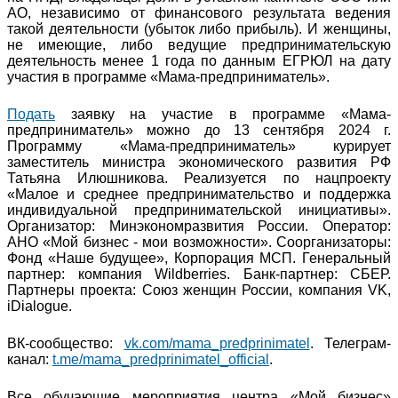
АО, независимо от финансового результата ведения
такой деятельности (убыток либо прибыль). И женщины,
не имеющие, либо ведущие предпринимательскую
деятельность менее 1 года по данным ЕГРЮЛ на дату
участия в программе «Мама-предприниматель».
Подать
заявку на участие в программе «Мама-
предприниматель» можно до 13 сентября 2024 г.
Программу «Мама-предприниматель» курирует
заместитель министра экономического развития РФ
Татьяна Илюшникова. Реализуется по нацпроекту
«Малое и среднее предпринимательство и поддержка
индивидуальной предпринимательской инициативы».
Организатор: Минэкономразвития России. Оператор:
АНО «Мой бизнес - мои возможности». Соорганизаторы:
Фонд «Наше будущее», Корпорация МСП. Генеральный
партнер: компания Wildberries. Банк-партнер: СБЕР.
Партнеры проекта: Союз женщин России, компания VK,
iDialogue.
ВК-сообщество:
vk.com/mama_predprinimatel
. Телеграм-
канал:
t.me/mama_predprinimatel_official
.
Все обучающие мероприятия центра «Мой бизнес»