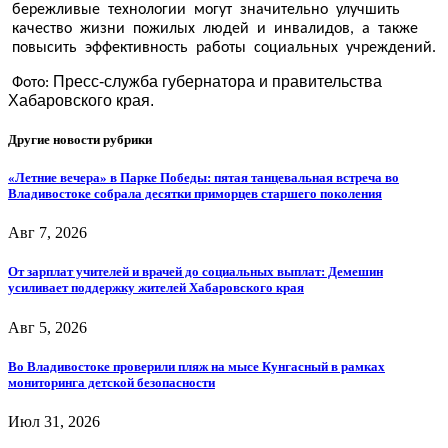
бережливые технологии могут значительно улучшить
качество жизни пожилых людей и инвалидов, а также
повысить эффективность работы социальных учреждений.
Пресс-служба губернатора и правительства
Фото:
Хабаровского края.
Другие новости рубрики
«Летние вечера» в Парке Победы: пятая танцевальная встреча во
Владивостоке собрала десятки приморцев старшего поколения
Авг 7, 2026
От зарплат учителей и врачей до социальных выплат: Демешин
усиливает поддержку жителей Хабаровского края
Авг 5, 2026
Во Владивостоке проверили пляж на мысе Кунгасный в рамках
мониторинга детской безопасности
Июл 31, 2026