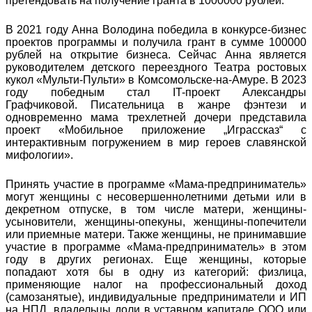
претендовать на получение гранта в 1000000 рублей.
В 2021 году Анна Володина победила в конкурсе-бизнес
проектов программы и получила грант в сумме 100000
рублей на открытие бизнеса. Сейчас Анна является
руководителем детского переездного Театра ростовых
кукол «Мульти-Пульти» в Комсомольске-на-Амуре. В 2023
году победным стал IT-проект Александры
Графчиковой. Писательница в жанре фэнтези и
одновременно мама трехлетней дочери представила
проект «Мобильное приложение „Играссказ“ с
интерактивным погружением в мир героев славянской
мифологии».
Принять участие в программе «Мама-предприниматель»
могут женщины с несовершеннолетними детьми или в
декретном отпуске, в том числе матери, женщины-
усыновители, женщины-опекуны, женщины-попечители
или приемные матери. Также женщины, не принимавшие
участие в программе «Мама-предприниматель» в этом
году в других регионах. Еще женщины, которые
попадают хотя бы в одну из категорий: физлица,
применяющие налог на профессиональный доход
(самозанятые), индивидуальные предприниматели и ИП
на НПД, владельцы доли в уставном капитале ООО или