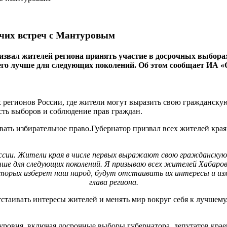
очих встреч с Мантуровым
ал жителей региона принять участие в досрочных выборах гу
 его лучше для следующих поколений. Об этом сообщает ИА «
 регионов России, где жители могут выразить свою гражданскую
сть выборов и соблюдение прав граждан.
ать избирательное право.Губернатор призвал всех жителей края 
оссии. Жители края в числе первых выражают свою гражданскую 
учше для следующих поколений. Я призываю всех жителей Хабаров
орых изберет наш народ, будут отстаивать их интересы и изменя
глава региона.
стаивать интересы жителей и менять мир вокруг себя к лучшему.
уровня, включая досрочные выборы губернатора, депутатов крае