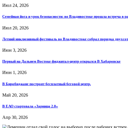
Июл 24, 2026
Семейная йога и урок безопасности: во Владивостоке прошла встреча в р
Июл 20, 2026
Летний инклюзивный фестиваль во Владивостоке собрал порядка двухсот
Июн 3, 2026
Первый на Дальнем Востоке фиджитал-центр открылся В Хабаровске
Июн 1, 2026
В Биробиджане построят бесплатный беговой центр.
Май 20, 2026
В ЕАО стартовала «Зарница 2.0»
Апр 30, 2026