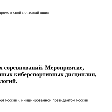
прямо в свой почтовый ящик
х соревнований. Мероприятие,
онных киберспортивных дисциплин,
логий.
орт России», инициированной
п
резидентом России