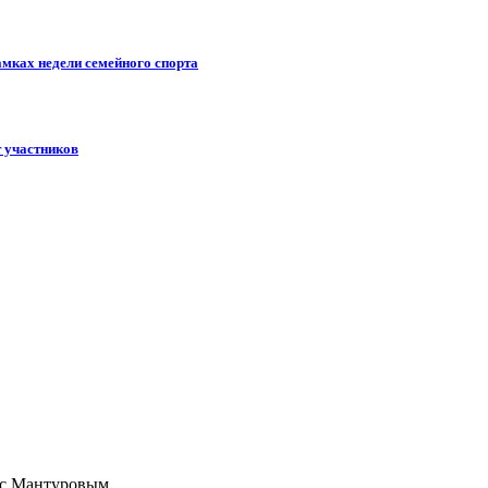
амках недели семейного спорта
 участников