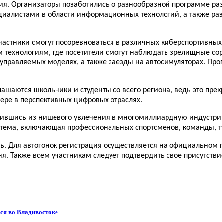
ния. Организаторы позаботились о разнообразной программе р
иалистами в области информационных технологий, а также ра
Участники смогут посоревноваться в различных киберспортивны
технологиям, где посетители смогут наблюдать зрелищные соре
оуправляемых моделях, а также заезды на автосимуляторах. Пр
шаются школьники и студенты со всего региона, ведь это прек
ьере в перспективных цифровых отраслях.
тившись из нишевого увлечения в многомиллиардную индустрию
истема, включающая профессиональных спортсменов, команды, т
ь. Для автогонок регистрация осуществляется на официальном 
я. Также всем участникам следует подтвердить свое присутстви
ся во Владивостоке