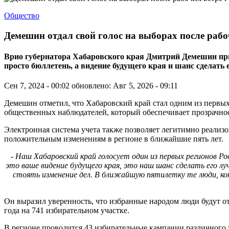
Общество
Демешин отдал свой голос на выборах после раб
Врио губернатора Хабаровского края Дмитрий Демешин призв
просто бюллетень, а видение будущего края и шанс сделать
Сен 7, 2024 - 00:02
обновлено: Авг 5, 2026 - 09:11
Демешин отметил, что Хабаровский край стал одним из первых
общественных наблюдателей, который обеспечивает прозрачно
Электронная система учета также позволяет легитимно реализов
положительным изменениям в регионе в ближайшие пять лет.
- Наш Хабаровский край голосует один из первых регионов Р
это ваше видение будущего края, это наш шанс сделать его л
стоять изменение дел. В ближайшую пятилетку те люди, кот
Он выразил уверенность, что избранные народом люди будут от
года на 741 избирательном участке.
В регионе проводится 43 избирательные кампании различного 