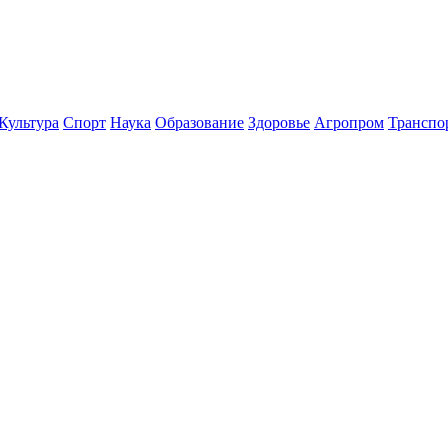
Культура
Спорт
Наука
Образование
Здоровье
Агропром
Транспо