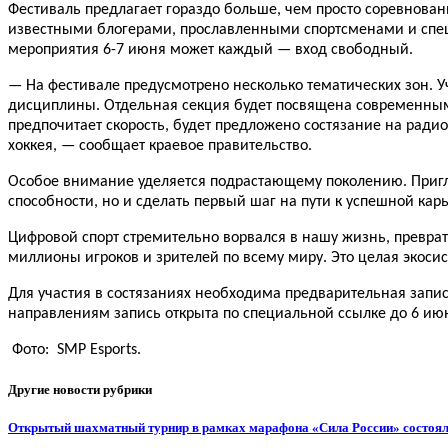
Фестиваль предлагает гораздо больше, чем просто соревнова
известными блогерами, прославленными спортсменами и спец
мероприяти
я 6-7 июня
может каждый — вход свободный.
— На
фестивале
предусмотрено несколько тематических зон. 
дисциплины. Отдельная секция будет посвящена современным 
предпочитает скорость, будет предложено состязание на ради
хоккея, — сообщает краевое правительство.
Особое внимание уделяется подрастающему поколению. Пригла
способности, но и сделать первый шаг на пути к успешной кар
Цифровой спорт стремительно ворвался в нашу жизнь, превра
миллионы игроков и зрителей по всему миру. Это целая экос
Для участия в состязаниях необходима предварительная запис
направлениям запись открыта по специальной ссылке до 6 июн
Фото:
SMP Esports.
Другие новости рубрики
Открытый шахматный турнир в рамках марафона «Сила России» состоял