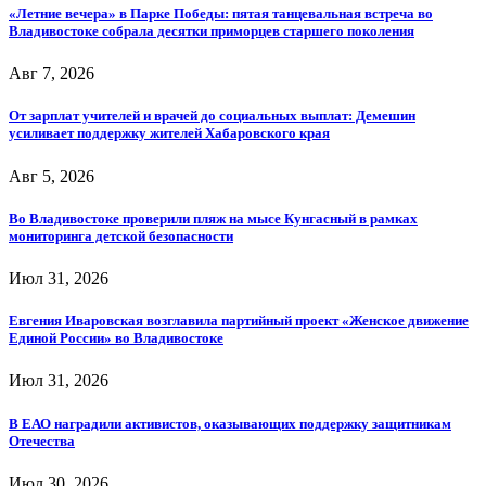
«Летние вечера» в Парке Победы: пятая танцевальная встреча во
Владивостоке собрала десятки приморцев старшего поколения
Авг 7, 2026
От зарплат учителей и врачей до социальных выплат: Демешин
усиливает поддержку жителей Хабаровского края
Авг 5, 2026
Во Владивостоке проверили пляж на мысе Кунгасный в рамках
мониторинга детской безопасности
Июл 31, 2026
Евгения Иваровская возглавила партийный проект «Женское движение
Единой России» во Владивостоке
Июл 31, 2026
В ЕАО наградили активистов, оказывающих поддержку защитникам
Отечества
Июл 30, 2026