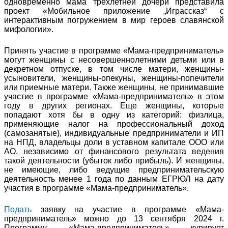
одновременно мама трехлетней дочери представила
проект «Мобильное приложение „Играссказ“ с
интерактивным погружением в мир героев славянской
мифологии».
Принять участие в программе «Мама-предприниматель»
могут женщины с несовершеннолетними детьми или в
декретном отпуске, в том числе матери, женщины-
усыновители, женщины-опекуны, женщины-попечители
или приемные матери. Также женщины, не принимавшие
участие в программе «Мама-предприниматель» в этом
году в других регионах. Еще женщины, которые
попадают хотя бы в одну из категорий: физлица,
применяющие налог на профессиональный доход
(самозанятые), индивидуальные предприниматели и ИП
на НПД, владельцы доли в уставном капитале ООО или
АО, независимо от финансового результата ведения
такой деятельности (убыток либо прибыль). И женщины,
не имеющие, либо ведущие предпринимательскую
деятельность менее 1 года по данным ЕГРЮЛ на дату
участия в программе «Мама-предприниматель».
Подать
заявку на участие в программе «Мама-
предприниматель» можно до 13 сентября 2024 г.
Программу «Мама-предприниматель» курирует