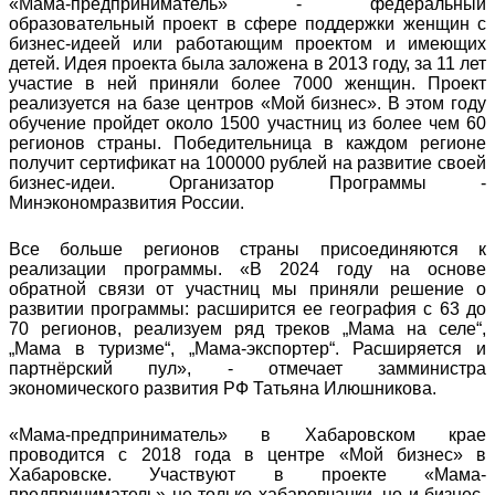
«Мама-предприниматель» - федеральный
образовательный проект в сфере поддержки женщин с
бизнес-идеей или работающим проектом и имеющих
детей. Идея проекта была заложена в 2013 году, за 11 лет
участие в ней приняли более 7000 женщин. Проект
реализуется на базе центров «Мой бизнес». В этом году
обучение пройдет около 1500 участниц из более чем 60
регионов страны. Победительница в каждом регионе
получит сертификат на 100000 рублей на развитие своей
бизнес-идеи. Организатор Программы -
Минэкономразвития России.
Все больше регионов страны присоединяются к
реализации программы. «В 2024 году на основе
обратной связи от участниц мы приняли решение о
развитии программы: расширится ее география с 63 до
70 регионов, реализуем ряд треков „Мама на селе“,
„Мама в туризме“, „Мама-экспортер“. Расширяется и
партнёрский пул», - отмечает замминистра
экономического развития РФ Татьяна Илюшникова.
«Мама-предприниматель» в Хабаровском крае
проводится с 2018 года в центре «Мой бизнес» в
Хабаровске. Участвуют в проекте «Мама-
предприниматель» не только хабаровчанки, но и бизнес-