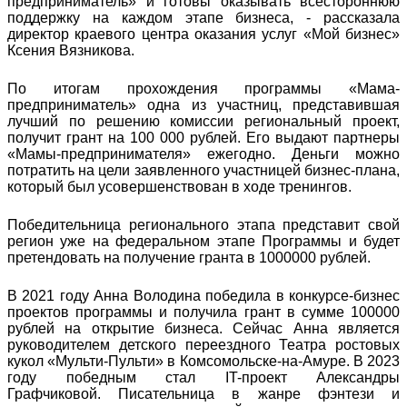
предприниматель» и готовы оказывать всестороннюю
поддержку на каждом этапе бизнеса, - рассказала
директор краевого центра оказания услуг «Мой бизнес»
Ксения Вязникова.
По итогам прохождения программы «Мама-
предприниматель» одна из участниц, представившая
лучший по решению комиссии региональный проект,
получит грант на 100 000 рублей. Его выдают партнеры
«Мамы-предпринимателя» ежегодно. Деньги можно
потратить на цели заявленного участницей бизнес-плана,
который был усовершенствован в ходе тренингов.
Победительница регионального этапа представит свой
регион уже на федеральном этапе Программы и будет
претендовать на получение гранта в 1000000 рублей.
В 2021 году Анна Володина победила в конкурсе-бизнес
проектов программы и получила грант в сумме 100000
рублей на открытие бизнеса. Сейчас Анна является
руководителем детского переездного Театра ростовых
кукол «Мульти-Пульти» в Комсомольске-на-Амуре. В 2023
году победным стал IT-проект Александры
Графчиковой. Писательница в жанре фэнтези и