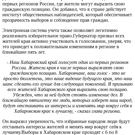
первых регионов России, где жители могут выразить свою
гражданскую позицию. Он добавил, что в стране действует
институт общественных наблюдателей, который обеспечивает
прозрачность выборов и соблюдение прав граждан.
Электронная система учета также позволяет легитимно
реализовать избирательное право.Губернатор призвал всех
жителей края активно участвовать в голосовании, уверяя, что
это приведет к положительным изменениям в регионе в
ближайшие пять лет.
- Наш Хабаровский край голосует один из первых регионов
России. Жители края в числе первых выражают свою
гражданскую позицию. Хабаровчане, ваш голос - это не
просто бюллетень, это ваше видение будущего края, это наш
шанс сделать его лучше для следующих поколений. Я призываю
всех жителей Хабаровского края выразить свою позицию.
Убежден, что за ней будет стоять изменение дел. В
ближайшую пятилетку те люди, которых изберет наш народ,
будут отстаивать их интересы и изменять мир вокруг себя в
Хабаровском крае к лучшему, - сказал глава региона.
Он выразил уверенность, что избранные народом люди будут
отстаивать интересы жителей и менять мир вокруг себя к
лучшему.Выборы в Хабаровском крае проходят с 6 по 8