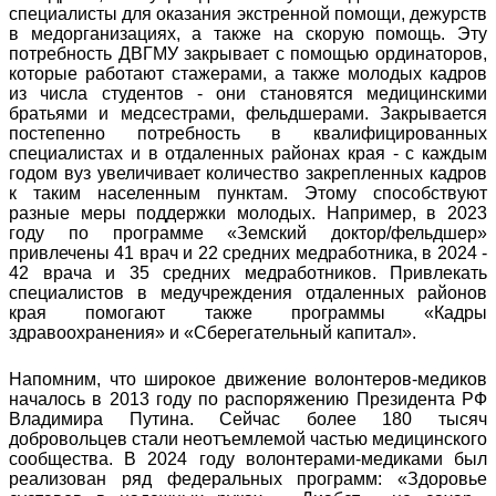
специалисты для оказания экстренной помощи, дежурств
в медорганизациях, а также на скорую помощь. Эту
потребность ДВГМУ закрывает с помощью ординаторов,
которые работают стажерами, а также молодых кадров
из числа студентов - они становятся медицинскими
братьями и медсестрами, фельдшерами. Закрывается
постепенно потребность в квалифицированных
специалистах и в отдаленных районах края - с каждым
годом вуз увеличивает количество закрепленных кадров
к таким населенным пунктам. Этому способствуют
разные меры поддержки молодых. Например, в 2023
году по программе «Земский доктор/фельдшер»
привлечены 41 врач и 22 средних медработника, в 2024 -
42 врача и 35 средних медработников. Привлекать
специалистов в медучреждения отдаленных районов
края помогают также программы «Кадры
здравоохранения» и «Сберегательный капитал».
Напомним, что широкое движение волонтеров-медиков
началось в 2013 году по распоряжению Президента РФ
Владимира Путина. Сейчас более 180 тысяч
добровольцев стали неотъемлемой частью медицинского
сообщества. В 2024 году волонтерами-медиками был
реализован ряд федеральных программ: «Здоровье