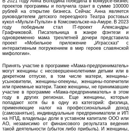
В 2021 году Анна Володина победила в конкурсе-бизнес
проектов программы и получила грант в сумме 100000
рублей на открытие бизнеса. Сейчас Анна является
руководителем детского переездного Театра ростовых
кукол «Мульти-Пульти» в Комсомольске-на-Амуре. В 2023
году победным стал IT-проект Александры
Графчиковой. Писательница в жанре фэнтези и
одновременно мама трехлетней дочери представила
проект «Мобильное приложение „Играссказ“ с
интерактивным погружением в мир героев славянской
мифологии».
Принять участие в программе «Мама-предприниматель»
могут женщины с несовершеннолетними детьми или в
декретном отпуске, в том числе матери, женщины-
усыновители, женщины-опекуны, женщины-попечители
или приемные матери. Также женщины, не принимавшие
участие в программе «Мама-предприниматель» в этом
году в других регионах. Еще женщины, которые
попадают хотя бы в одну из категорий: физлица,
применяющие налог на профессиональный доход
(самозанятые), индивидуальные предприниматели и ИП
на НПД, владельцы доли в уставном капитале ООО или
АО, независимо от финансового результата ведения
такой деятельности (убыток либо прибыль). И женщины,