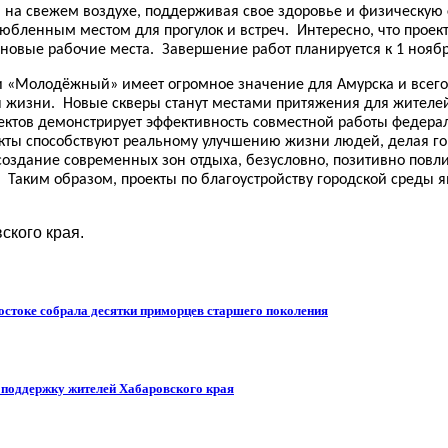
м на свежем воздухе, поддерживая свое здоровье и физическую
юбленным местом для прогулок и встреч. Интересно, что проект
новые рабочие места. Завершение работ планируется к 1 ноябр
и «Молодёжный» имеет огромное значение для Амурска и всего 
я жизни. Новые скверы станут местами притяжения для жителей
ктов демонстрирует эффективность совместной работы федерал
оекты способствуют реальному улучшению жизни людей, делая 
создание современных зон отдыха, безусловно, позитивно повл
 Таким образом, проекты по благоустройству городской среды 
ского края.
остоке собрала десятки приморцев старшего поколения
т поддержку жителей Хабаровского края