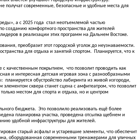
ане получат современные, безопасные и удобные места для
реды», а с 2025 года стал неотъемлемой частью
 по созданию комфортного пространства для жителей
 лидеров в реализации этих программ на Дальнем Востоке.
вания, преобразит этот городской уголок до неузнаваемости.
транства для отдыха и занятий спортом. Планируется, что к
 с качественным покрытием, что позволит проводить как
сная и интересная детская игровая зона с разнообразными
 планируется обустройство лабиринта из живой изгороди,
 элементом сквера станет сцена с амфитеатром, что позволит
только местом для спорта и отдыха, но и центром
льного бюджета. Это позволило реализовать ещё более
едена планировка участка, проведена отсыпка щебнем и
данию удобной инфраструктуры для жителей.
тирован старый асфальт и устаревшие элементы, что обеспечит
-зона, оборудованная современными тренажерами для уличных