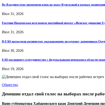
Во Владивостоке проверили пляж на мысе Кунгасный в рамках мониторин
Июл 31, 2026
Евгения Иваровская возглавила партийный проект «Женское движение Е
Июл 31, 2026
В ЕАО наградили активистов, оказывающих поддержку защитникам Отеч
Июл 30, 2026
ЕАО расширяет сотрудничество с федеральными центрами в области тра
Июл 19, 2026
Общество
Демешин отдал свой голос на выборах после раб
Врио губернатора Хабаровского края Дмитрий Демешин призв