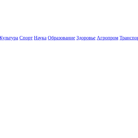
Культура
Спорт
Наука
Образование
Здоровье
Агропром
Транспо