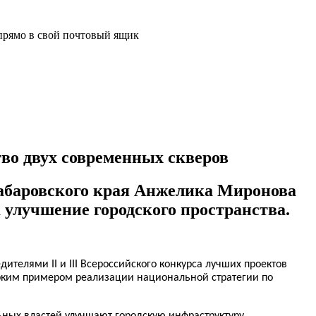
прямо в свой почтовый ящик
тво двух современных скверов
Хабаровского края Анжелика Миронова
 улучшение городского пространства.
телями II и III Всероссийского конкурса лучших проектов
ярким примером реализации национальной стратегии по
ьных властей улучшают городскую инфраструктуру.