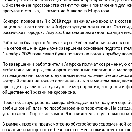
Обновлённые пространства станут точками притяжения для жи
прогулок и отдыха, — отметила Анжелика Миронова.
Конкурс, проводимый с 2018 года, изначально входил в соста
национального проекта «Инфраструктура для жизни». Это свид
российских городов. Амурск, благодаря активной позиции мес
Работы по благоустройству сквера «Звёздный» начались в про
На сегодняшний день уже завершены основные подготовительн
1 ноября 2025 года сквер будет полностью готов к приёму посе
По завершении работ жители Амурска получат современную с
любительские игры, так и организованные спортивные меропр
аттракционами, соответствующими всем нормам безопасности
который станет не только оригинальным элементом ландшафтно
проводить различные культурные мероприятия, концерты и фес
общественной жизни микрорайона.
Проект благоустройства сквера «Молодёжный» получил еще б
амбициозный план по преобразованию территории. На сегодн
установлены бортовые камни. Это свидетельствует о высоком
В рамках проекта предусмотрено обустройство современной ос
создание комфортного и безопасного места ожидания трансп