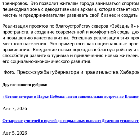
тренировок. Это позволит жителям города заниматься спорто
пешеходная зона с декоративными арками, которая станет изл
местным предпринимателям развивать свой бизнес и создать 
Реализация проектов по благоустройству скверов «Звёздный» 
пространств, а создание современной и комфортной среды дл
и повышению качества жизни. Успешная реализация этих прое
местного населения. Это пример того, как национальные пр
проживания. Внедрение новых подходов к благоустройству и 
способствуя развитию туризма и привлечению новых жителей.
его социально-экономического развития.
Пресс-служба губернатора и правительства Хабаров
Фото:
Другие новости рубрики
«Летние вечера» в Парке Победы: пятая танцевальная встреча во Владив
Авг 7, 2026
От зарплат учителей и врачей до социальных выплат: Демешин усиливае
Авг 5, 2026