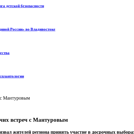
га детской безопасности
диной России» во Владивостоке
ества
нсплантологии
очих встреч с Мантуровым
ал жителей региона принять участие в досрочных выборах гу