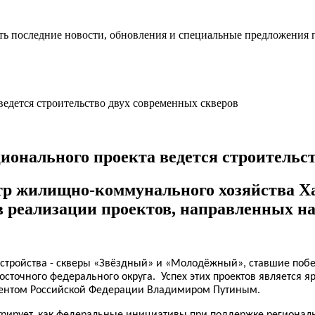
ть последние новости, обновления и специальные предложения 
ионального проекта ведется строительс
истр жилищно-коммунального хозяйства 
в реализации проектов, направленных на
стройства - скверы «Звёздный» и «Молодёжный», ставшие победи
осточного федерального округа. Успех этих проектов является 
дентом Российской Федерации Владимиром Путиным.
стрирует, как федеральные инициативы при поддержке регионал