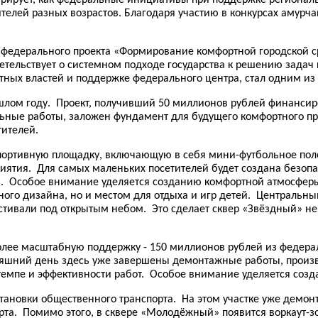
телей разных возрастов. Благодаря участию в конкурсах амурч
в федерального проекта «Формирование комфортной городской с
етельствует о системном подходе государства к решению задач
тных властей и поддержке федерального центра, стал одним из
шлом году. Проект, получивший 50 миллионов рублей финансиро
ые работы, заложен фундамент для будущего комфортного прос
тителей.
портивную площадку, включающую в себя мини-футбольное поле
иятия. Для самых маленьких посетителей будет создана безопа
. Особое внимание уделяется созданию комфортной атмосферы:
го дизайна, но и местом для отдыха и игр детей. Центральным
тивали под открытым небом. Это сделает сквер «Звёздный» не 
олее масштабную поддержку - 150 миллионов рублей из федера
яшний день здесь уже завершены демонтажные работы, произв
 темпе и эффективности работ. Особое внимание уделяется соз
тановки общественного транспорта. На этом участке уже демон
орта. Помимо этого, в сквере «Молодёжный» появится воркаут