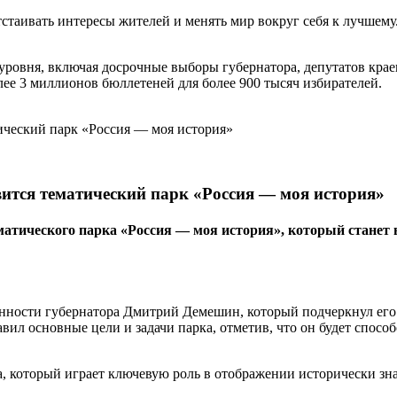
стаивать интересы жителей и менять мир вокруг себя к лучшему.
уровня, включая досрочные выборы губернатора, депутатов крае
лее 3 миллионов бюллетеней для более 900 тысяч избирателей.
вится тематический парк «Россия — моя история»
тематического парка «Россия — моя история», который ста
сти губернатора Дмитрий Демешин, который подчеркнул его зна
л основные цели и задачи парка, отметив, что он будет спосо
а, который играет ключевую роль в отображении исторически з