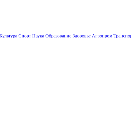
Культура
Спорт
Наука
Образование
Здоровье
Агропром
Транспо