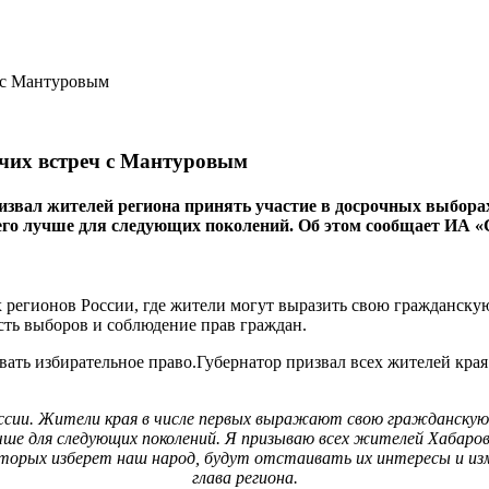
очих встреч с Мантуровым
ал жителей региона принять участие в досрочных выборах гу
 его лучше для следующих поколений. Об этом сообщает ИА «
 регионов России, где жители могут выразить свою гражданскую
сть выборов и соблюдение прав граждан.
ать избирательное право.Губернатор призвал всех жителей края 
оссии. Жители края в числе первых выражают свою гражданскую 
учше для следующих поколений. Я призываю всех жителей Хабаров
орых изберет наш народ, будут отстаивать их интересы и изменя
глава региона.