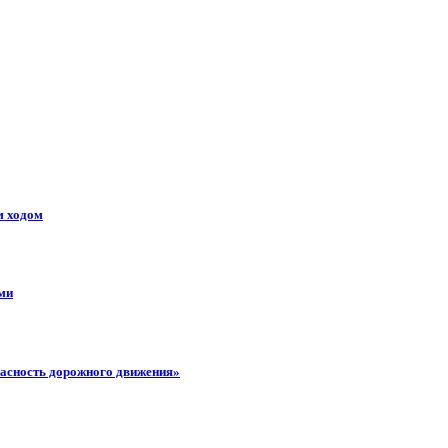
м ходом
ми
пасность дорожного движения»