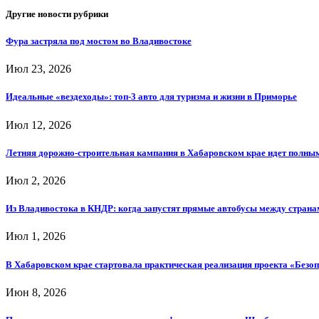
Другие новости рубрики
Фура застряла под мостом во Владивостоке
Июл 23, 2026
Идеальные «вездеходы»: топ-3 авто для туризма и жизни в Приморье
Июл 12, 2026
Летняя дорожно-строительная кампания в Хабаровском крае идет полны
Июл 2, 2026
Из Владивостока в КНДР: когда запустят прямые автобусы между страна
Июл 1, 2026
В Хабаровском крае стартовала практическая реализация проекта «Безо
Июн 8, 2026