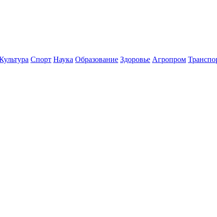
Культура
Спорт
Наука
Образование
Здоровье
Агропром
Транспо