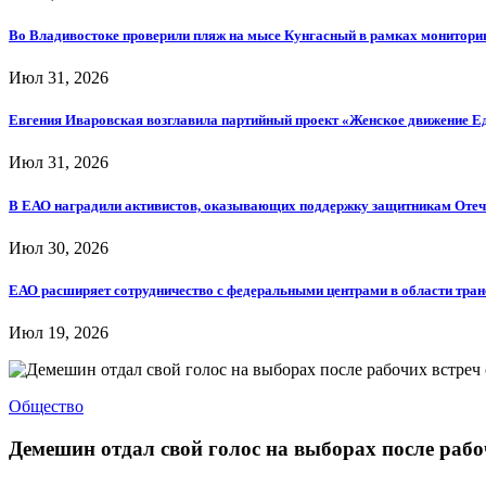
Во Владивостоке проверили пляж на мысе Кунгасный в рамках мониторин
Июл 31, 2026
Евгения Иваровская возглавила партийный проект «Женское движение Е
Июл 31, 2026
В ЕАО наградили активистов, оказывающих поддержку защитникам Отеч
Июл 30, 2026
ЕАО расширяет сотрудничество с федеральными центрами в области тра
Июл 19, 2026
Общество
Демешин отдал свой голос на выборах после раб