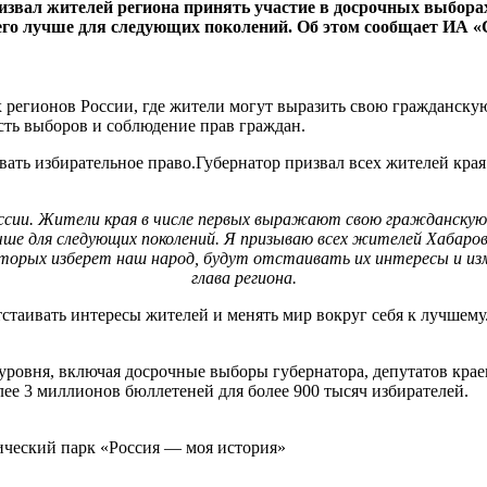
ал жителей региона принять участие в досрочных выборах гу
 его лучше для следующих поколений. Об этом сообщает ИА «
 регионов России, где жители могут выразить свою гражданскую
сть выборов и соблюдение прав граждан.
ать избирательное право.Губернатор призвал всех жителей края 
оссии. Жители края в числе первых выражают свою гражданскую 
учше для следующих поколений. Я призываю всех жителей Хабаров
орых изберет наш народ, будут отстаивать их интересы и изменя
глава региона.
стаивать интересы жителей и менять мир вокруг себя к лучшему.
уровня, включая досрочные выборы губернатора, депутатов крае
лее 3 миллионов бюллетеней для более 900 тысяч избирателей.