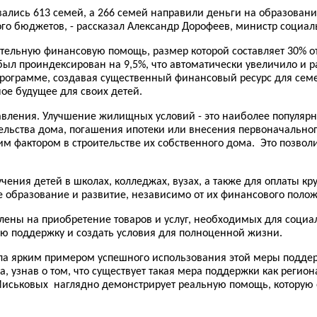
ись 613 семей, а 266 семей направили деньги на образование д
ого бюджетов, - рассказал Александр Дорофеев, министр социал
ительную финансовую помощь, размер которой составляет 30% о
 был проиндексирован на 9,5%, что автоматически увеличило и
рограмме, создавая существенный финансовый ресурс для семе
ое будущее для своих детей.
вления. Улучшение жилищных условий - это наиболее популярн
тельства дома, погашения ипотеки или внесения первоначально
м фактором в строительстве их собственного дома. Это позвол
ния детей в школах, колледжах, вузах, а также для оплаты круж
 образование и развитие, независимо от их финансового поло
влены на приобретение товаров и услуг, необходимых для социа
ю поддержку и создать условия для полноценной жизни.
ла ярким примером успешного использования этой меры поддер
да, узнав о том, что существует такая мера поддержки как реги
иськовых наглядно демонстрирует реальную помощь, которую 