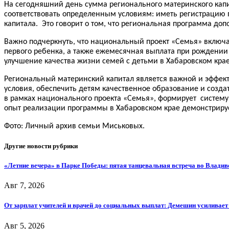
На сегодняшний день сумма регионального материнского капит
соответствовать определенным условиям: иметь регистрацию 
капитала. Это говорит о том, что региональная программа до
Важно подчеркнуть, что национальный проект «Семья» включ
первого ребенка, а также ежемесячная выплата при рождении
улучшение качества жизни семей с детьми в Хабаровском крае
Региональный материнский капитал является важной и эффек
условия, обеспечить детям качественное образование и созда
в рамках национального проекта «Семья», формирует систему
опыт реализации программы в Хабаровском крае демонстрирует
Фото: Личный архив семьи Миськовых.
Другие новости рубрики
«Летние вечера» в Парке Победы: пятая танцевальная встреча во Владив
Авг 7, 2026
От зарплат учителей и врачей до социальных выплат: Демешин усиливае
Авг 5, 2026