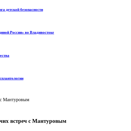
га детской безопасности
диной России» во Владивостоке
ества
нсплантологии
очих встреч с Мантуровым