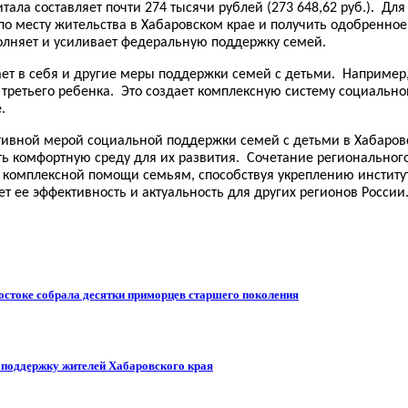
ала составляет почти 274 тысячи рублей (273 648,62 руб.). Д
по месту жительства в Хабаровском крае и получить одобренно
полняет и усиливает федеральную поддержку семей.
ает в себя и другие меры поддержки семей с детьми. Наприме
 третьего ребенка. Это создает комплексную систему социаль
.
тивной мерой социальной поддержки семей с детьми в Хабаро
ть комфортную среду для их развития. Сочетание региональног
 комплексной помощи семьям, способствуя укреплению институ
 ее эффективность и актуальность для других регионов России
остоке собрала десятки приморцев старшего поколения
т поддержку жителей Хабаровского края