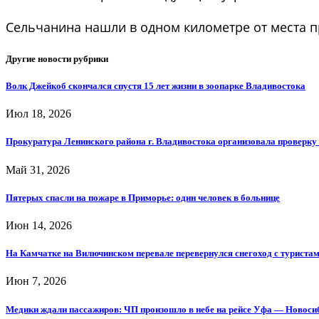
Сельчанина нашли в одном километре от места 
Другие новости рубрики
Волк Джейкоб скончался спустя 15 лет жизни в зоопарке Владивостока
Июл 18, 2026
Прокуратура Ленинского района г. Владивостока организовала проверку
Май 31, 2026
Пятерых спасли на пожаре в Приморье: один человек в больнице
Июн 14, 2026
На Камчатке на Вилючинском перевале перевернулся снегоход с туриста
Июн 7, 2026
Медики ждали пассажиров: ЧП произошло в небе на рейсе Уфа — Новос