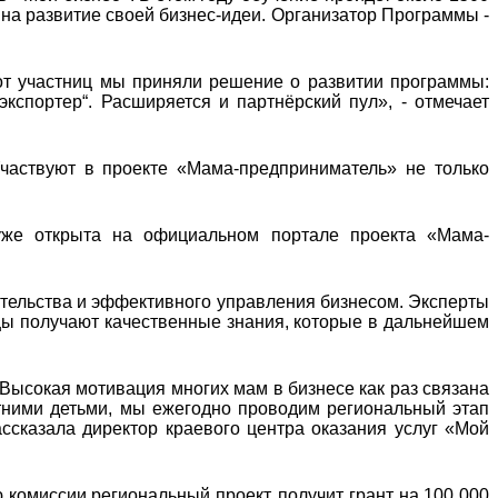
 на развитие своей бизнес-идеи. Организатор Программы -
от участниц мы приняли решение о развитии программы:
экспортер“. Расширяется и партнёрский пул», - отмечает
частвуют в проекте «Мама-предприниматель» не только
уже открыта на официальном портале проекта «Мама-
тельства и эффективного управления бизнесом. Эксперты
цы получают качественные знания, которые в дальнейшем
 Высокая мотивация многих мам в бизнесе как раз связана
тними детьми, мы ежегодно проводим региональный этап
ссказала директор краевого центра оказания услуг «Мой
омиссии региональный проект, получит грант на 100 000