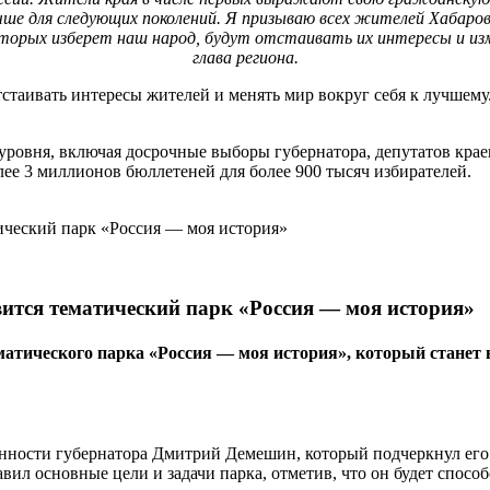
учше для следующих поколений. Я призываю всех жителей Хабаров
орых изберет наш народ, будут отстаивать их интересы и изменя
глава региона.
стаивать интересы жителей и менять мир вокруг себя к лучшему.
уровня, включая досрочные выборы губернатора, депутатов крае
лее 3 миллионов бюллетеней для более 900 тысяч избирателей.
вится тематический парк «Россия — моя история»
тематического парка «Россия — моя история», который ста
сти губернатора Дмитрий Демешин, который подчеркнул его зна
л основные цели и задачи парка, отметив, что он будет спосо