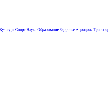
Культура
Спорт
Наука
Образование
Здоровье
Агропром
Транспо