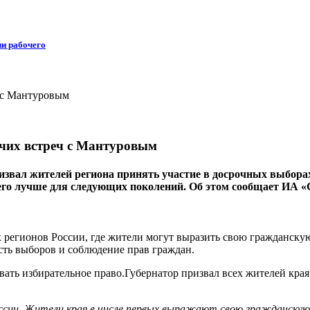
ли рабочего
очих встреч с Мантуровым
ал жителей региона принять участие в досрочных выборах гу
 его лучше для следующих поколений. Об этом сообщает ИА «
 регионов России, где жители могут выразить свою гражданскую
сть выборов и соблюдение прав граждан.
ать избирательное право.Губернатор призвал всех жителей края 
оссии. Жители края в числе первых выражают свою гражданскую 