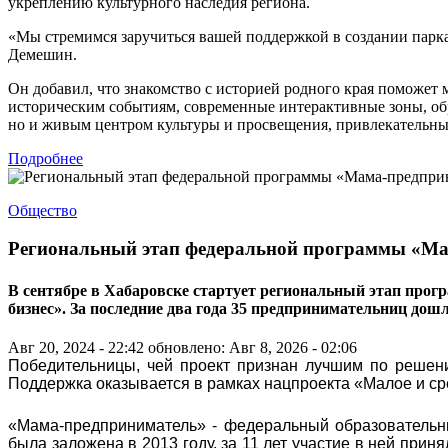
укреплению культурного наследия региона.
«Мы стремимся заручиться вашей поддержкой в создании парк
Демешин.
Он добавил, что знакомство с историей родного края поможет
историческим событиям, современные интерактивные зоны, об
но и живым центром культуры и просвещения, привлекательным
Подробнее
Общество
Региональный этап федеральной программы «Ма
В сентябре в Хабаровске стартует региональный этап прог
бизнес». За последние два года 35 предпринимательниц дош
Авг 20, 2024 - 22:42
обновлено: Авг 8, 2026 - 02:06
Победительницы, чей проект признан лучшим по решени
Поддержка оказывается в рамках нацпроекта «Малое и с
«Мама-предприниматель» - федеральный образовательн
была заложена в 2013 году, за 11 лет участие в ней прин