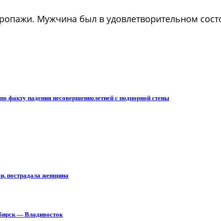
пропажи. Мужчина был в удовлетворительном сос
 по факту падения несовершеннолетней с подпорной стены
ми, пострадала женщина
ибирск — Владивосток