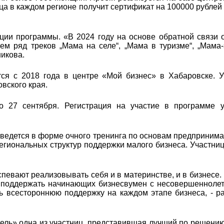
ца в каждом регионе получит сертификат на 100000 рублей
ции программы. «В 2024 году на основе обратной связи 
м ряд треков „Мама на селе“, „Мама в туризме“, „Мама-
икова.
ся с 2018 года в центре «Мой бизнес» в Хабаровске. У
овского края.
о 27 сентября. Регистрация на участие в программе 
ведется в форме очного тренинга по основам предпринима
егиональных структур поддержки малого бизнеса. Участни
певают реализовывать себя и в материнстве, и в бизнесе.
 поддержать начинающих бизнесвумен с несовершенноле
всестороннюю поддержку на каждом этапе бизнеса, - ра
ь» одна из участниц, представившая лучший по решению к