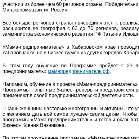
участниц из более чем 60 регионов страны. Победительни
Минэкономразвития России.
Все больше регионов страны присоединяются к реализа
расширится ее география с 63 до 70 регионов, реализуе
замминистра экономического развития РФ Татьяна Илюшн
«Мама-предприниматель» в Хабаровском крае проводит
хабаровчанки, но и бизнес-вумен из других городов Хабар
В этом году обучение по Программе пройдет с 23 п
предприниматель»
мамапредприниматель.рф
.
Напомним, обучение в проекте «Мама-предприниматель» 
Программы - опытные бизнес-тренеры и представители р
применяют в своей предпринимательской деятельности.
- Наши женщины настолько многогранны и активны, что ус
с желанием дать всё самое лучшее своим детям. Чтобы
программы «Мама-предприниматель» и готовы оказывать 
бизнес» Ксения Вязникова.
По итогам прохождения программы «Мама-предпринимател